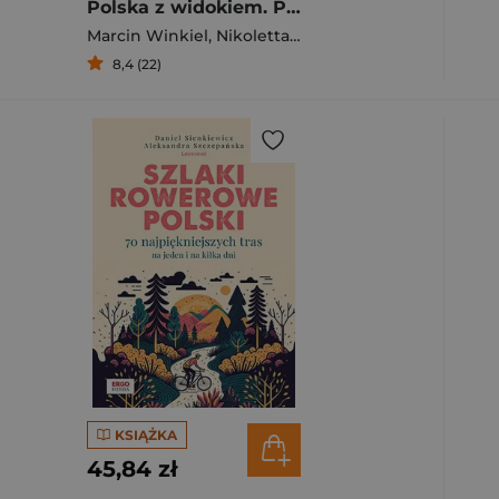
Polska z widokiem. Przewodnik dla łowców panoram. 104 wieże, szczyty i inne punkty widokowe
Marcin Winkiel
,
Nikoletta Kula
8,4 (22)
KSIĄŻKA
45,84 zł