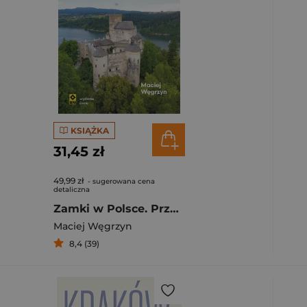
ybierz filtry.
KSIĄŻKA
31,45 zł
49,99 zł
- sugerowana cena
detaliczna
Zamki w Polsce. Przewodnik turystyczny
Maciej Węgrzyn
8,4 (39)