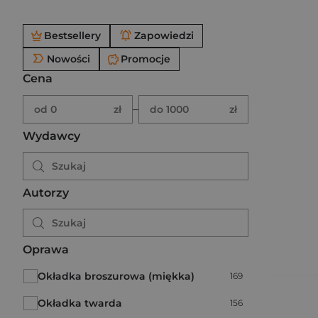
Po użyciu produkty będą automatycznie filtrowane. W
Bestsellery
Zapowiedzi
Nowości
Promocje
Cena
Brak ustawionego zakresu ceny.
Podaj zakres ceny w złotych.
–
od 0
zł
do 1000
zł
Wydawcy
Autorzy
Oprawa
Okładka broszurowa (miękka)
Liczba pozycji:
169
Okładka twarda
Liczba pozycji:
156