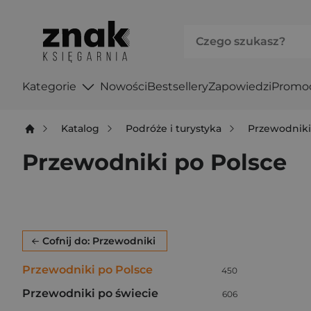
Kategorie
Nowości
Bestsellery
Zapowiedzi
Promo
Katalog
Podróże i turystyka
Przewodnik
Przewodniki po Polsce
Po użyciu produkty będą automatycznie filtrowane. W
Cofnij do: Przewodniki
Przewodniki po Polsce
Liczba pozycji:
450
Przewodniki po świecie
Liczba pozycji:
606