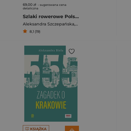
69,00 zł
- sugerowana cena
detaliczna
Szlaki rowerowe Polski. 70 najpiękniejszych tras na jeden i na kilka dni
Aleksandra Szczepańska
,
Daniel Sienkiewicz
8,1 (19)
KSIĄŻKA