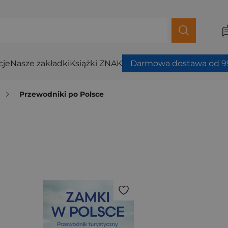
cje
Nasze zakładki
Książki ZNAK
Darmowa dostawa od 99
i
Przewodniki po Polsce
ybierz filtry.