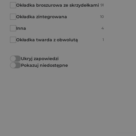
Okładka broszurowa ze skrzydełkami
Liczba pozycji:
91
Okładka zintegrowana
Liczba pozycji:
10
Inna
Liczba pozycji:
4
Okładka twarda z obwolutą
Liczba pozycji:
1
Ukryj zapowiedzi
Pokazuj niedostępne