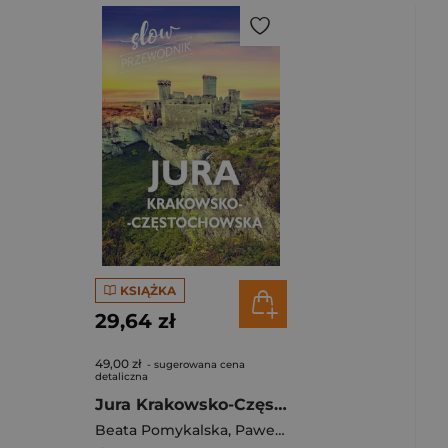
KSIĄŻKA
29,64 zł
49,00 zł
- sugerowana cena
detaliczna
Jura Krakowsko-Częstochowska. Slow przewodnik
Beata Pomykalska
,
Paweł Pomykalski