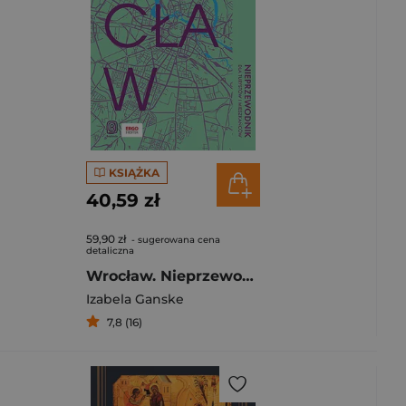
KSIĄŻKA
40,59 zł
59,90 zł
- sugerowana cena
detaliczna
Wrocław. Nieprzewodnik dla turystów i mieszkańców
Izabela Ganske
7,8 (16)