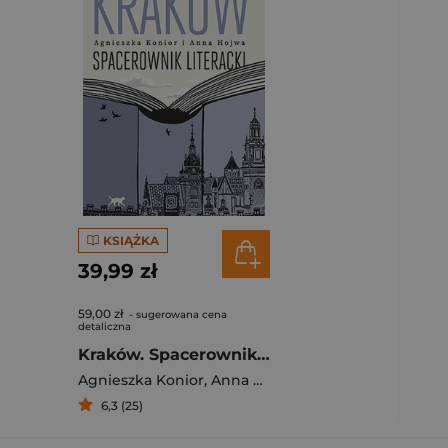
KSIĄŻKA
39,99 zł
59,00 zł
- sugerowana cena
detaliczna
Kraków. Spacerownik literacki
Agnieszka Konior
,
Anna Hojwa
6,3 (25)