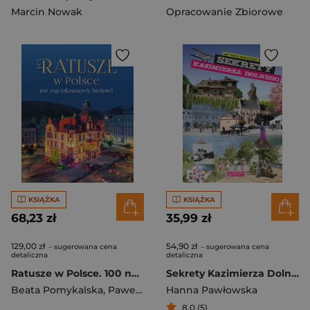
Marcin Nowak
Opracowanie Zbiorowe
KSIĄŻKA
KSIĄŻKA
68,23 zł
35,99 zł
129,00 zł
54,90 zł
- sugerowana cena
- sugerowana cena
detaliczna
detaliczna
Ratusze w Polsce. 100 najciekawszych budowli
Sekrety Kazimierza Dolnego
Beata Pomykalska
,
Paweł Pomykalski
Hanna Pawłowska
8,0 (5)