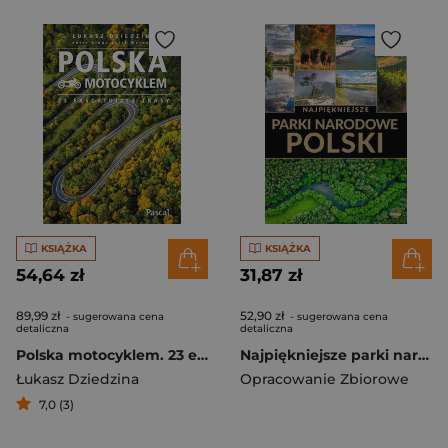
KSIĄŻKA
KSIĄŻKA
54,64 zł
31,87 zł
89,99 zł
52,90 zł
- sugerowana cena
- sugerowana cena
detaliczna
detaliczna
Polska motocyklem. 23 ekscytujące trasy
Najpiękniejsze parki narodowe Polski
Łukasz Dziedzina
Opracowanie Zbiorowe
7,0 (3)