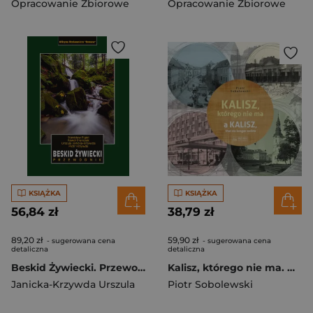
Opracowanie Zbiorowe
Opracowanie Zbiorowe
KSIĄŻKA
KSIĄŻKA
56,84 zł
38,79 zł
89,20 zł
59,90 zł
- sugerowana cena
- sugerowana cena
detaliczna
detaliczna
Beskid Żywiecki. Przewodnik wyd. 2024
Kalisz, którego nie ma. A Kalisz, that no longer exists. Miasto, którego nie ma
Janicka-Krzywda Urszula
Piotr Sobolewski