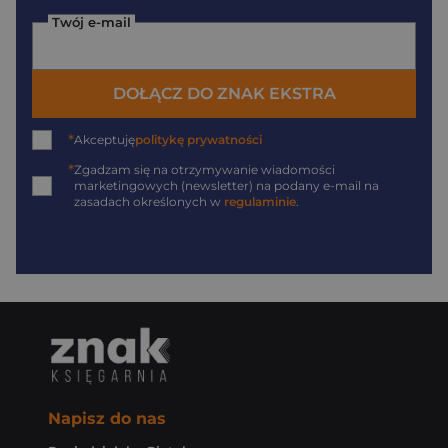
Twój e-mail
DOŁĄCZ DO ZNAK EKSTRA
*
Akceptuję
politykę prywatności
*
Zgadzam się na otrzymywanie wiadomości
marketingowych (newsletter) na podany
e-mail
na
zasadach określonych w
regulaminie
.
Napisz do nas