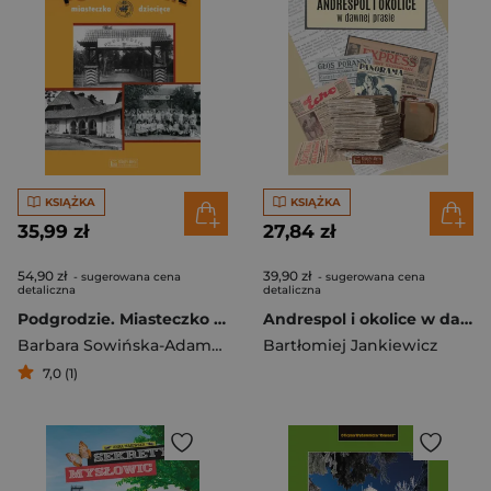
KSIĄŻKA
KSIĄŻKA
35,99 zł
27,84 zł
54,90 zł
39,90 zł
- sugerowana cena
- sugerowana cena
detaliczna
detaliczna
Podgrodzie. Miasteczko dziecięce
Andrespol i okolice w dawnej prasie
Barbara Sowińska-Adamczyk
Bartłomiej Jankiewicz
7,0 (1)