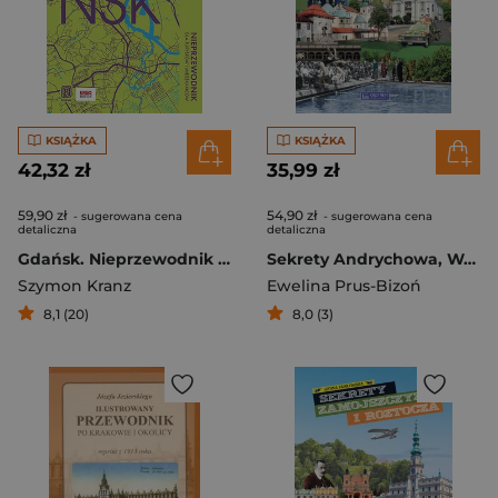
KSIĄŻKA
KSIĄŻKA
42,32 zł
35,99 zł
59,90 zł
54,90 zł
- sugerowana cena
- sugerowana cena
detaliczna
detaliczna
Gdańsk. Nieprzewodnik dla turystów i mieszkańców
Sekrety Andrychowa, Wadowic i Kalwarii Zebrzydowskiej
Szymon Kranz
Ewelina Prus-Bizoń
8,1 (20)
8,0 (3)