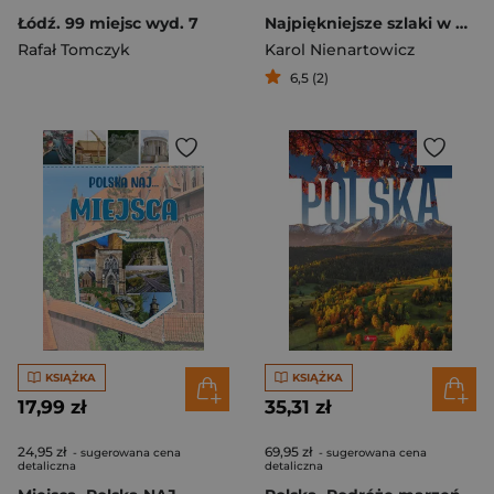
Łódź. 99 miejsc wyd. 7
Najpiękniejsze szlaki w polskich górach. Przewodnik dla fotografów i turystów
Rafał Tomczyk
Karol Nienartowicz
6,5 (2)
KSIĄŻKA
KSIĄŻKA
17,99 zł
35,31 zł
24,95 zł
69,95 zł
- sugerowana cena
- sugerowana cena
detaliczna
detaliczna