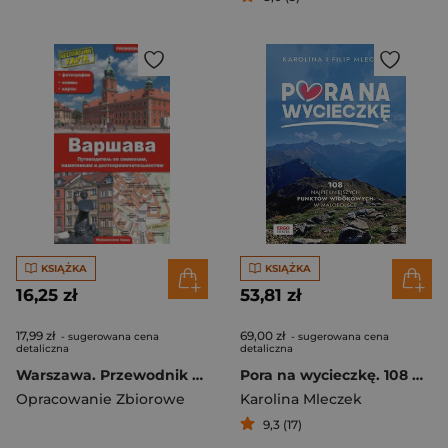
KSIĄŻKA
KSIĄŻKA
16,25 zł
53,81 zł
17,99 zł
69,00 zł
- sugerowana cena
- sugerowana cena
detaliczna
detaliczna
Warszawa. Przewodnik po symbolach, zabytkach i atrakcjach wer. rosyjska
Pora na wycieczkę. 108 najpiękniejszych punktów widokowych w Małopolsce
Opracowanie Zbiorowe
Karolina Mleczek
9,3 (17)