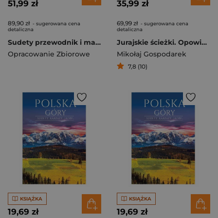
51,99 zł
35,99 zł
89,90 zł
69,99 zł
- sugerowana cena
- sugerowana cena
detaliczna
detaliczna
Sudety przewodnik i mapa 2w1 2024
Jurajskie ścieżki. Opowieść fotografa i podróżnika o wędrówkach po krainie Orlich Gniazd
Opracowanie Zbiorowe
Mikołaj Gospodarek
7,8 (10)
KSIĄŻKA
KSIĄŻKA
19,69 zł
19,69 zł