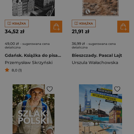
KSIĄŻKA
KSIĄŻKA
34,52 zł
21,91 zł
49,00 zł
36,99 zł
- sugerowana cena
- sugerowana cena
detaliczna
detaliczna
Gdańsk. Książka do pisania
Bieszczady. Pascal Lajt
Przemysław Skrzyński
Urszula Wałachowska
8,0 (1)