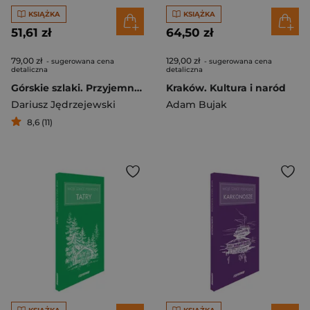
KSIĄŻKA
KSIĄŻKA
51,61 zł
64,50 zł
79,00 zł
129,00 zł
- sugerowana cena
- sugerowana cena
detaliczna
detaliczna
Górskie szlaki. Przyjemność wędrowania w każdym wieku. 50 tras w polskich górach
Kraków. Kultura i naród
Dariusz Jędrzejewski
Adam Bujak
8,6 (11)