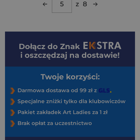
z
8
Dołącz do
Znak
i oszczędzaj na dostawie!
Twoje korzyści:
Darmowa dostawa od 99 zł z
Specjalne zniżki tylko dla klubowiczów
Pakiet zakładek Art Ladies za 1 zł
Brak opłat za uczestnictwo