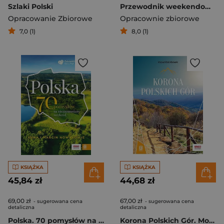
Szlaki Polski
Przewodnik weekendowy po Polsce
Opracowanie Zbiorowe
Opracownie zbiorowe
7,0 (1)
8,0 (1)
KSIĄŻKA
KSIĄŻKA
45,84 zł
44,68 zł
69,00 zł
67,00 zł
- sugerowana cena
- sugerowana cena
detaliczna
detaliczna
Polska. 70 pomysłów na niezapomniany weekend
Korona Polskich Gór. MountainBook wyd. 3