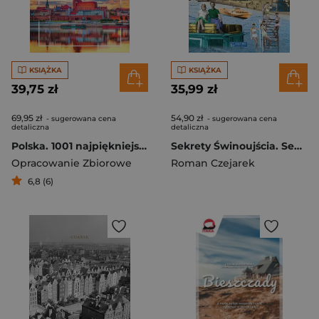
KSIĄŻKA
KSIĄŻKA
39,75 zł
35,99 zł
69,95 zł
54,90 zł
- sugerowana cena
- sugerowana cena
detaliczna
detaliczna
Polska. 1001 najpiękniejszych zakątków
Sekrety Świnoujścia. Sekrety
Opracowanie Zbiorowe
Roman Czejarek
6,8 (6)