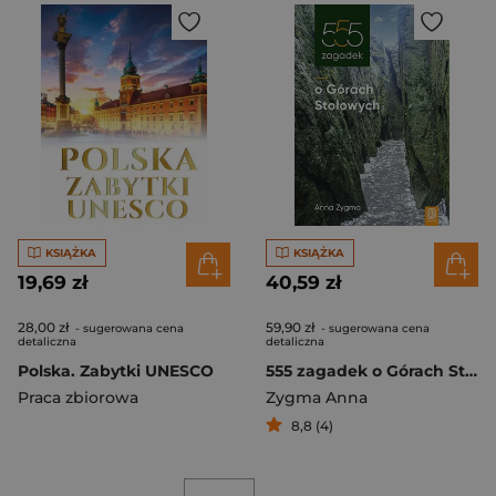
KSIĄŻKA
KSIĄŻKA
19,69 zł
40,59 zł
28,00 zł
59,90 zł
- sugerowana cena
- sugerowana cena
detaliczna
detaliczna
Polska. Zabytki UNESCO
555 zagadek o Górach Stołowych
Praca zbiorowa
Zygma Anna
8,8 (4)