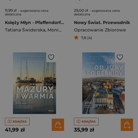
11,99 zł
29,00 zł
- sugerowana cena
- sugerowana cena
detaliczna
detaliczna
Księży Młyn - Pfaffendorf. MiniFührer wer. niemiecka
Nowy Świat. Przewodnik
Tatiana Świderska
,
Monika Gajek
Opracowanie Zbiorowe
7,8 (4)
KSIĄŻKA
KSIĄŻKA
41,99 zł
35,99 zł