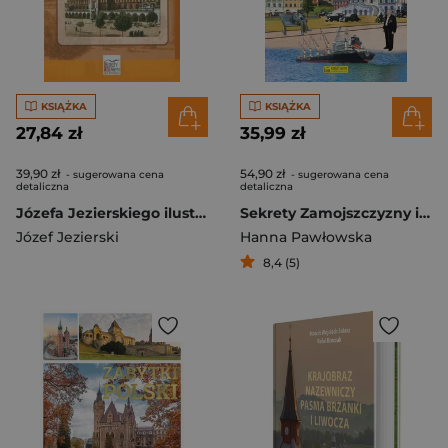
KSIĄŻKA
KSIĄŻKA
27,84 zł
35,99 zł
39,90 zł
54,90 zł
- sugerowana cena
- sugerowana cena
detaliczna
detaliczna
Józefa Jezierskiego ilustrowany przewodnik po Krakowie i okolicy
Sekrety Zamojszczyzny i Roztocza
Józef Jezierski
Hanna Pawłowska
8,4 (5)