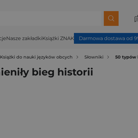
cje
Nasze zakładki
Książki ZNAK
Darmowa dostawa od 99
Książki do nauki języków obcych
Słowniki
50 typów b
eniły bieg historii