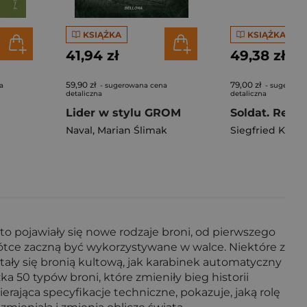
KSIĄŻKA
KSIĄŻKA
41,94 zł
49,38 zł
59,90 zł
79,00 zł
a
- sugerowana cena
- sugerowa
detaliczna
detaliczna
Lider w stylu GROM
Naval
,
Marian Ślimak
Siegfried Knap
ęsto pojawiały się nowe rodzaje broni, od pierwszego
ótce zaczną być wykorzystywane w walce. Niektóre z
tały się bronią kultową, jak karabinek automatyczny
 50 typów broni, które zmieniły bieg historii
erająca specyfikacje techniczne, pokazuje, jaką rolę