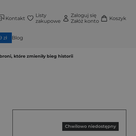
Listy
Zaloguj się
Kontakt
Koszyk
zakupowe
Załóż konto
 zł
Blog
roni, które zmieniły bieg historii
Chwilowo niedostępny