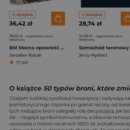
KSIĄŻKA
KSIĄŻKA
36,42 zł
28,74 zł
39,00 zł
34,99 zł
- sugerowana cena
- sugerowana cena
detaliczna
detaliczna
Ból Mocna opowieść o rannych i medykach na wojnie
Jarosław Rybak
Jerzy Mydlarz
7,7 (22)
O książce
50 typów broni, które zmie
Dziejom ludzkiej cywilizacji towarzyszą i wpływają na
prehistorycznego toporka po granat ręczny, od śre
tych rodzajów broni odegrały rolę decydującą, jak b
AK – niegdyś symbol komunizmu, a obecnie terroryzmu
opowiada o historii ostatnich 3500 lat, kształtowane