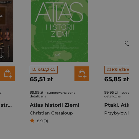
KSIĄŻKA
KSIĄŻKA
65,51 zł
65,85 zł
99,99 zł
99,95 zł
a
- sugerowana cena
- sugerowan
detaliczna
detaliczna
Mały Leksykon instrumentów muzycznych
Atlas historii Ziemi
Christian Grataloup
Przybyłowicz A
8,9 (9)