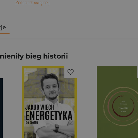
Zobacz więcej
zje
ieniły bieg historii