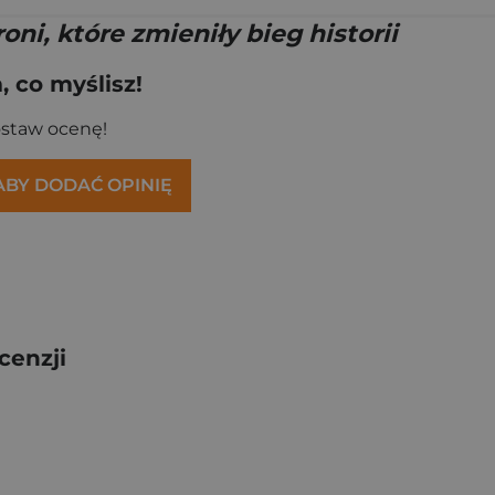
oni, które zmieniły bieg historii
 co myślisz!
ostaw ocenę!
 ABY DODAĆ OPINIĘ
cenzji