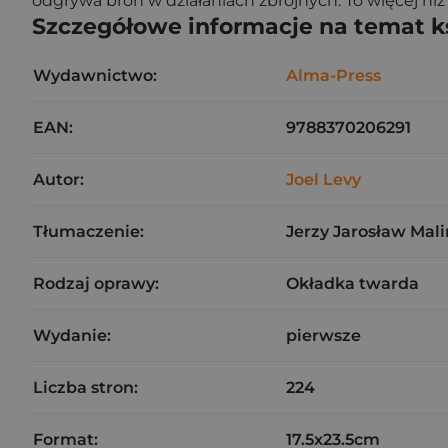
odgrywa broń w działaniach zbrojnych. To więcej niż
Szczegółowe informacje na temat k
Wydawnictwo:
Alma-Press
EAN:
9788370206291
Autor:
Joel Levy
Tłumaczenie:
Jerzy Jarosław Mal
Rodzaj oprawy:
Okładka twarda
Wydanie:
pierwsze
Liczba stron:
224
Format:
17.5x23.5cm