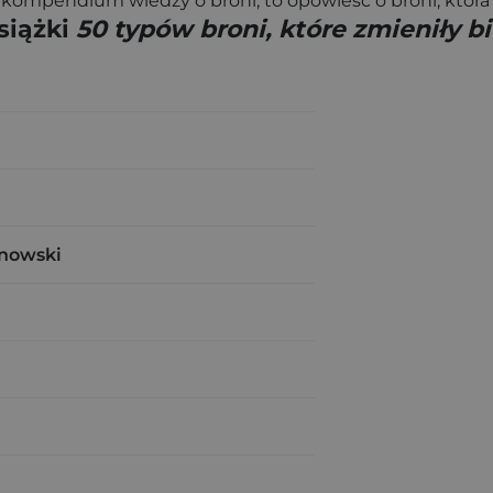
 kompendium wiedzy o broni, to opowieść o broni, która z
siążki
50 typów broni, które zmieniły bi
inowski