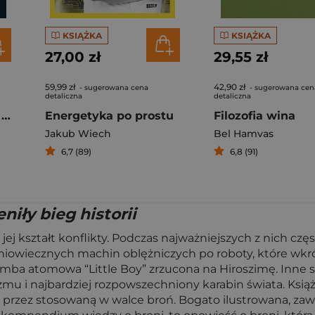
KSIĄŻKA
KSIĄŻKA
27,00 zł
29,55 zł
59,99 zł
42,90 zł
- sugerowana cena
- sugerowana cen
detaliczna
detaliczna
Samochód terenowy KdF Kubelwagen
Energetyka po prostu
Filozofia wina
Jakub Wiech
Bel Hamvas
6,7 (89)
6,8 (91)
niły bieg historii
 jej kształt konflikty. Podczas najważniejszych z nich cz
dniowiecznych machin oblężniczych po roboty, które wkr
omba atomowa “Little Boy” zrzucona na Hiroszimę. Inne s
 i najbardziej rozpowszechniony karabin świata. Książka
j przez stosowaną w walce broń. Bogato ilustrowana, zawi