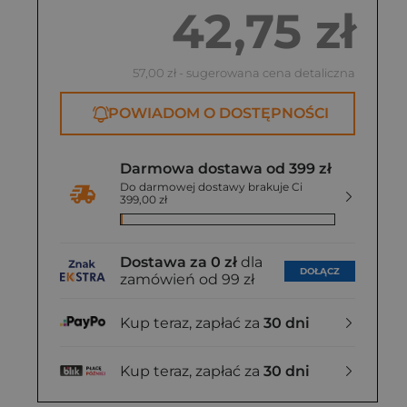
42,75 zł
57,00 zł
- sugerowana cena detaliczna
POWIADOM O DOSTĘPNOŚCI
Darmowa dostawa od 399 zł
Do darmowej dostawy brakuje Ci
399,00 zł
Dostawa za 0 zł
dla
DOŁĄCZ
zamówień od 99 zł
Kup teraz, zapłać za
30 dni
Kup teraz, zapłać za
30 dni