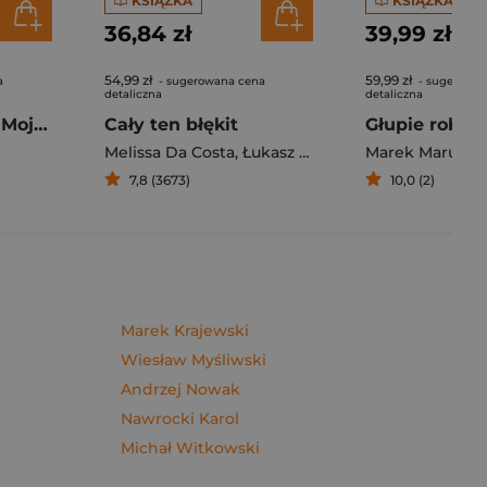
KSIĄŻKA
KSIĄŻKA
36,84 zł
39,99 zł
54,99 zł
59,99 zł
a
- sugerowana cena
- sugerowan
detaliczna
detaliczna
Pierogi z kimchi. Moje ulubione azjatyckie przepisy - książka z autografem
Cały ten błękit
Melissa Da Costa
,
Łukasz Müller
Marek Maruszc
7,8 (3673)
10,0 (2)
Marek Krajewski
Wiesław Myśliwski
Andrzej Nowak
Nawrocki Karol
Michał Witkowski