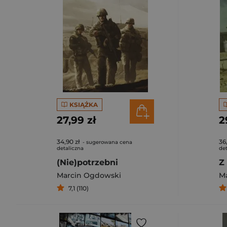
KSIĄŻKA
27,99 zł
2
34,90 zł
36
- sugerowana cena
detaliczna
det
(Nie)potrzebni
Marcin Ogdowski
M
7,1 (110)