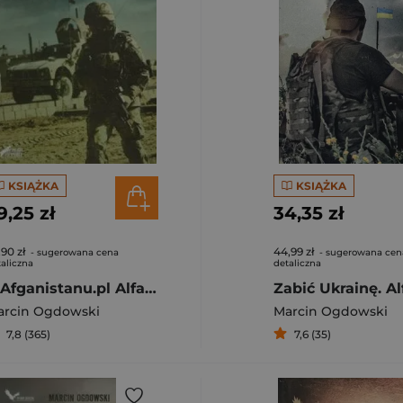
KSIĄŻKA
KSIĄŻKA
9,25 zł
34,35 zł
,90 zł
44,99 zł
- sugerowana cena
- sugerowana cen
aliczna
detaliczna
Z Afganistanu.pl Alfabet polskiej misji
arcin Ogdowski
Marcin Ogdowski
7,8 (365)
7,6 (35)