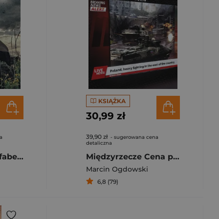
KSIĄŻKA
30,99 zł
39,90 zł
a
- sugerowana cena
detaliczna
Zabić Ukrainę. Alfabet rosyjskiej agresji
Międzyrzecze Cena przetrwania
Marcin Ogdowski
6,8 (79)