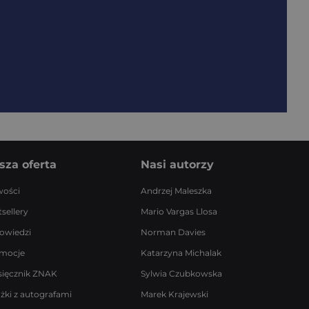
sza oferta
Nasi autorzy
ości
Andrzej Maleszka
sellery
Mario Vargas Llosa
owiedzi
Norman Davies
mocje
Katarzyna Michalak
sięcznik ZNAK
Sylwia Czubkowska
ążki z autografami
Marek Krajewski