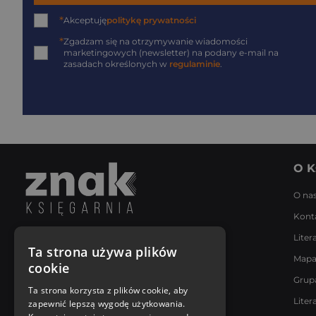
*
Akceptuję
politykę prywatności
*
Zgadzam się na otrzymywanie wiadomości
marketingowych (newsletter) na podany
e-mail
na
zasadach określonych w
regulaminie
.
O K
O na
Kont
Liter
Napisz do nas
Ta strona używa plików
Mapa
Poniedziałek - Piątek
cookie
8:00 - 18:00
Grup
[email protected]
Ta strona korzysta z plików cookie, aby
Liter
zapewnić lepszą wygodę użytkowania.
Bądź z nami na bieżąco