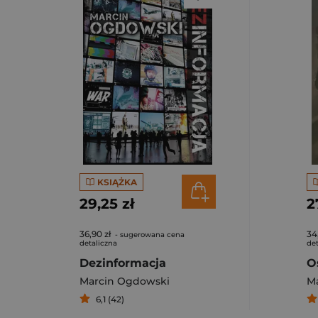
KSIĄŻKA
29,25 zł
2
36,90 zł
34
- sugerowana cena
detaliczna
det
Dezinformacja
O
Marcin Ogdowski
M
6,1 (42)