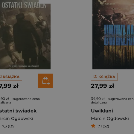
KSIĄŻKA
KSIĄŻKA
7,99 zł
27,99 zł
,90 zł
34,90 zł
- sugerowana cena
- sugerowana cen
aliczna
detaliczna
statni świadek
Uwikłani
arcin Ogdowski
Marcin Ogdowski
7,3 (139)
7,1 (52)