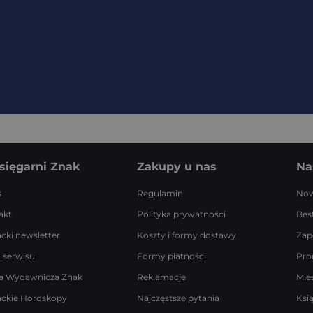
sięgarni Znak
Zakupy u nas
Na
s
Regulamin
Now
akt
Polityka prywatności
Best
acki newsletter
Koszty i formy dostawy
Zap
 serwisu
Formy płatności
Pro
a Wydawnicza Znak
Reklamacje
Mie
ackie Horoskopy
Najczęstsze pytania
Ksi