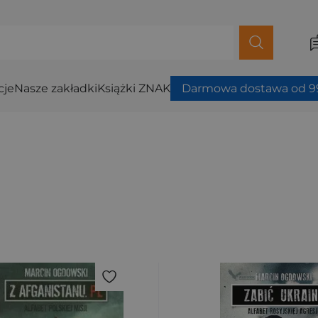
cje
Nasze zakładki
Książki ZNAK
Darmowa dostawa od 99