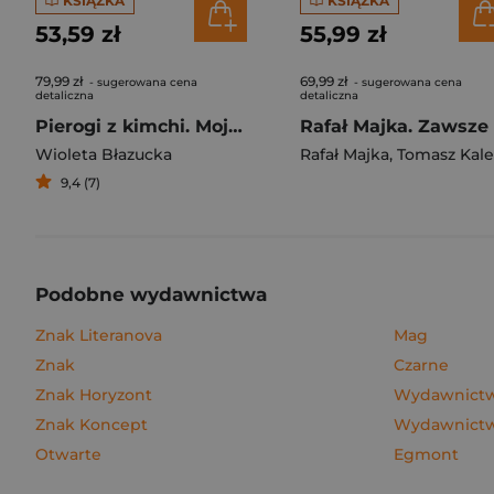
KSIĄŻKA
KSIĄŻKA
53,59 zł
55,99 zł
79,99 zł
69,99 zł
- sugerowana cena
- sugerowana cena
detaliczna
detaliczna
Pierogi z kimchi. Moje ulubione azjatyckie przepisy
Wioleta Błazucka
Rafał Majka
,
Tomasz Kalemba
9,4 (7)
Podobne wydawnictwa
Znak Literanova
Mag
Znak
Czarne
Znak Horyzont
Wydawnictw
Znak Koncept
Wydawnictwo
Otwarte
Egmont