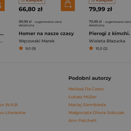
KSIĄŻKA
KSIĄŻKA
66,80 zł
79,99 zł
99,99 zł
79,99 zł
- sugerowana cena
- sugerowana cen
detaliczna
detaliczna
Rafał Majka. Zawsze z przodu. Rozmawia Tomasz Kalemba - książka z autografem
Homer na nasze czasy
Węcowski Marek
Wioleta Błazucka
9,0 (9)
10,0 (2)
Podobni autorzy
Melissa Da Costa
Łukasz Müller
o W.A.B.
Maciej Siembieda
 Literackie
Małgorzata Oliwia Sobczak
Ann Patchett