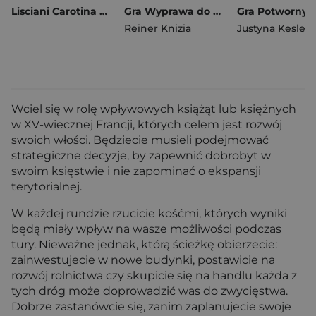
Lisciani Carotina Baby 20 gier 304-PL110001
Gra Wyprawa do El Dorado
Reiner Knizia
Justyna Kesler
,
G
Wciel się w rolę wpływowych książąt lub księżnych
w XV-wiecznej Francji, których celem jest rozwój
swoich włości. Będziecie musieli podejmować
strategiczne decyzje, by zapewnić dobrobyt w
swoim księstwie i nie zapominać o ekspansji
terytorialnej.
W każdej rundzie rzucicie kośćmi, których wyniki
będą miały wpływ na wasze możliwości podczas
tury. Nieważne jednak, którą ścieżkę obierzecie:
zainwestujecie w nowe budynki, postawicie na
rozwój rolnictwa czy skupicie się na handlu każda z
tych dróg może doprowadzić was do zwycięstwa.
Dobrze zastanówcie się, zanim zaplanujecie swoje