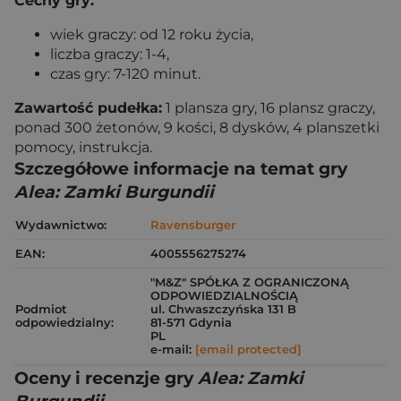
Cechy gry:
wiek graczy: od 12 roku życia,
liczba graczy: 1-4,
czas gry: 7-120 minut.
Zawartość pudełka:
1 plansza gry, 16 plansz graczy,
ponad 300 żetonów, 9 kości, 8 dysków, 4 planszetki
pomocy, instrukcja.
Szczegółowe informacje na temat gry
Alea: Zamki Burgundii
Wydawnictwo:
Ravensburger
EAN:
4005556275274
"M&Z" SPÓŁKA Z OGRANICZONĄ
ODPOWIEDZIALNOŚCIĄ
Podmiot
ul. Chwaszczyńska 131 B
odpowiedzialny:
81-571 Gdynia
PL
e-mail:
[email protected]
Oceny i recenzje gry
Alea: Zamki