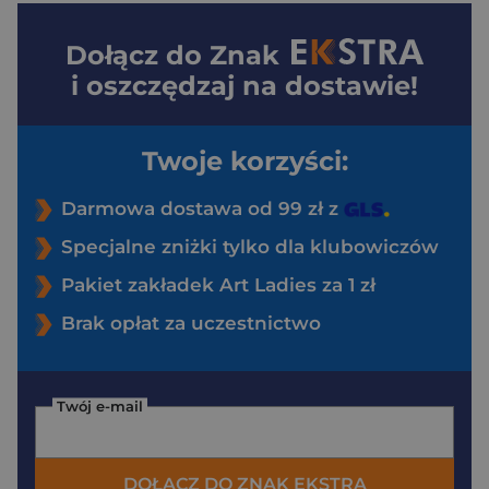
Dołącz do
Znak
i oszczędzaj na dostawie!
Twoje korzyści:
Darmowa dostawa od 99 zł z
Specjalne zniżki tylko dla klubowiczów
Pakiet zakładek Art Ladies za 1 zł
Brak opłat za uczestnictwo
Twój e-mail
DOŁĄCZ DO ZNAK EKSTRA