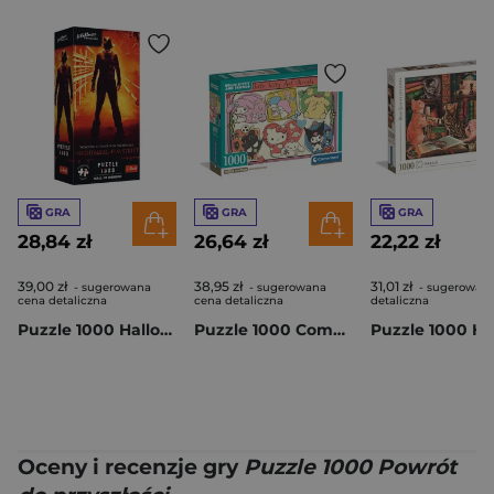
GRA
GRA
GRA
28,84 zł
26,64 zł
22,22 zł
39,00 zł
38,95 zł
31,01 zł
- sugerowana
- sugerowana
- sugerowan
cena detaliczna
cena detaliczna
detaliczna
Puzzle 1000 Halloween Trefl Premium Plus Koszmar z ulicy Wiązów 12110
Puzzle 1000 Compact Hello Kitty 37118
Oceny i recenzje gry
Puzzle 1000 Powrót