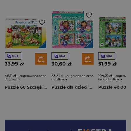
GRA
GRA
GRA
33,99 zł
30,60 zł
51,99 zł
46,11 zł
53,51 zł
104,21 zł
- sugerowana cena
- sugerowana cena
- sugerowa
detaliczna
detaliczna
cena detaliczna
Puzzle 60 Szczęśliwe konie
Puzzle dla dzieci 4w1 Koci Domek Gabi