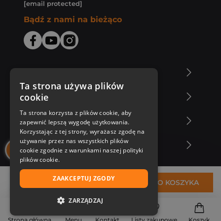
[email protected]
Bądź z nami na bieżąco
O Księgarni Znak
Ta strona używa plików
cookie
Zakupy u nas
Ta strona korzysta z plików cookie, aby
Nasza oferta
zapewnić lepszą wygodę użytkowania.
Korzystając z tej strony, wyrażasz zgodę na
używanie przez nas wszystkich plików
Nasi autorzy
cookie zgodnie z warunkami naszej polityki
plików cookie.
ZAAKCEPTUJ ZGODY
29,40 zł
DO KOSZYKA
ZARZĄDZAJ
NIEZBĘDNE
Strona główna
Menu
Kontakt
Listy zakupowe
Koszyk