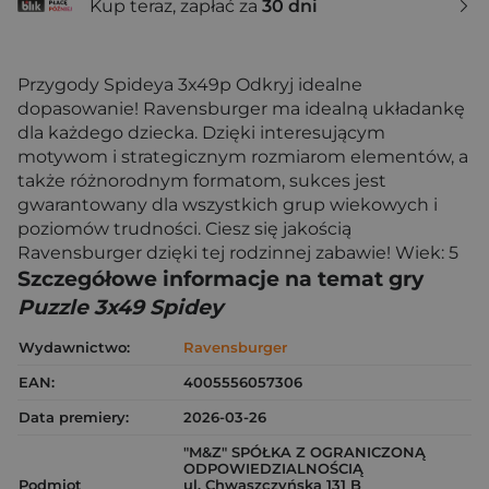
Kup teraz, zapłać za
30 dni
Przygody Spideya 3x49p Odkryj idealne
dopasowanie! Ravensburger ma idealną układankę
dla każdego dziecka. Dzięki interesującym
motywom i strategicznym rozmiarom elementów, a
także różnorodnym formatom, sukces jest
gwarantowany dla wszystkich grup wiekowych i
poziomów trudności. Ciesz się jakością
Ravensburger dzięki tej rodzinnej zabawie! Wiek: 5
Szczegółowe informacje na temat gry
Puzzle 3x49 Spidey
Wydawnictwo:
Ravensburger
EAN:
4005556057306
Data premiery:
2026-03-26
"M&Z" SPÓŁKA Z OGRANICZONĄ
ODPOWIEDZIALNOŚCIĄ
Podmiot
ul. Chwaszczyńska 131 B