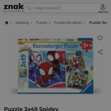
Czego szukasz?
Konto
Katalog
Puzzle
Puzzle dla dzieci
Puzzle 3x49
Puzzle 3x49 Spidey