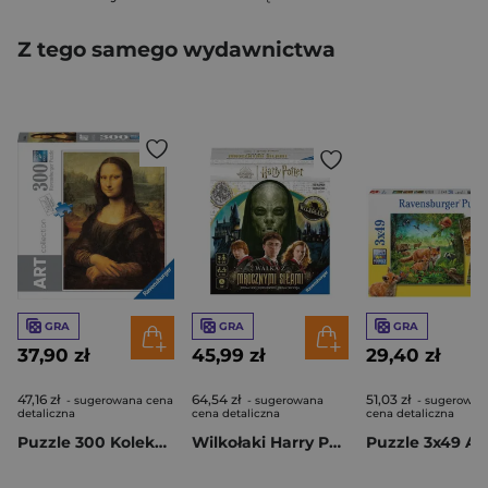
Z tego samego wydawnictwa
GRA
GRA
GRA
37,90 zł
45,99 zł
29,40 zł
47,16 zł
64,54 zł
51,03 zł
- sugerowana cena
- sugerowana
- sugerowan
detaliczna
cena detaliczna
cena detaliczna
Puzzle 300 Kolekcja Art Leonardo Mona Lisa 14005
Wilkołaki Harry Potter