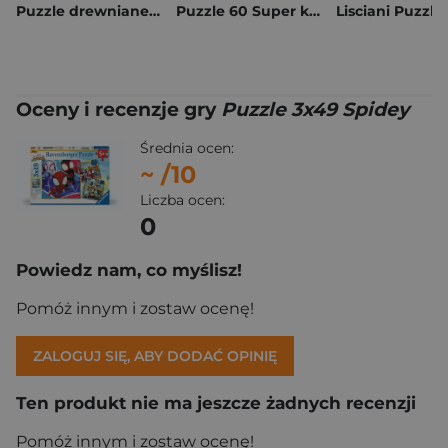
Puzzle drewniane 2x25 Świnka Peppa 113784
Puzzle 60 Super kolor Cars 26317
Oceny i recenzje gry
Puzzle 3x49 Spidey
Średnia ocen:
~
/10
Liczba ocen:
0
Powiedz nam, co myślisz!
Pomóż innym i zostaw ocenę!
ZALOGUJ SIĘ, ABY DODAĆ OPINIĘ
Ten produkt nie ma jeszcze żadnych recenzji
Pomóż innym i zostaw ocenę!