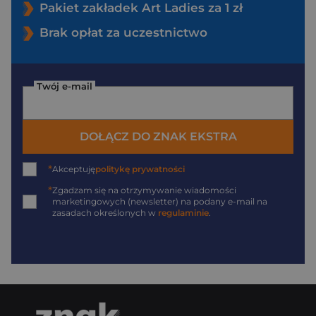
Pakiet zakładek Art Ladies za 1 zł
Brak opłat za uczestnictwo
Twój e-mail
DOŁĄCZ DO ZNAK EKSTRA
*
Akceptuję
politykę prywatności
*
Zgadzam się na otrzymywanie wiadomości
marketingowych (newsletter) na podany
e-mail
na
zasadach określonych w
regulaminie
.