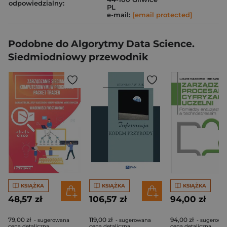
odpowiedzialny:
PL
e-mail:
[email protected]
Podobne do Algorytmy Data Science.
Siedmiodniowy przewodnik
KSIĄŻKA
KSIĄŻKA
KSIĄŻKA
48,57 zł
106,57 zł
94,00 zł
79,00 zł
119,00 zł
94,00 zł
- sugerowana
- sugerowana
- sugerowa
cena detaliczna
cena detaliczna
cena detaliczna