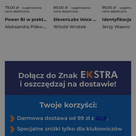
79,00 zł
89,00 zł
99,00 zł
- sugerowana
- sugerowana
- sugerowa
cena detaliczna
cena detaliczna
cena detaliczna
Power BI w praktyce. Przejdź na wyższy poziom analizy danych
ElevenLabs Voice AI. Zastosowanie w biznesie i twórczości
Aleksandra Piśko-Pancerz
Witold Wrotek
Jerzy Wawro
Dołącz do
Znak
i oszczędzaj na dostawie!
Twoje korzyści:
Darmowa dostawa od 99 zł z
Specjalne zniżki tylko dla klubowiczów