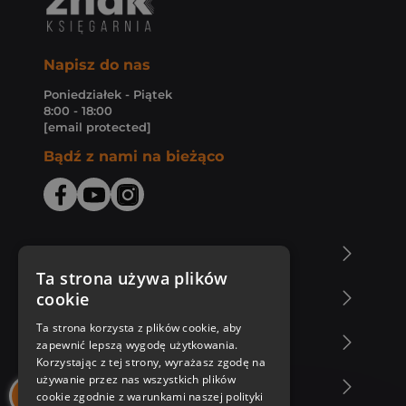
Napisz do nas
Poniedziałek - Piątek
8:00 - 18:00
[email protected]
Bądź z nami na bieżąco
O Księgarni Znak
Ta strona używa plików
cookie
Zakupy u nas
Ta strona korzysta z plików cookie, aby
Nasza oferta
zapewnić lepszą wygodę użytkowania.
Korzystając z tej strony, wyrażasz zgodę na
używanie przez nas wszystkich plików
Nasi autorzy
cookie zgodnie z warunkami naszej polityki