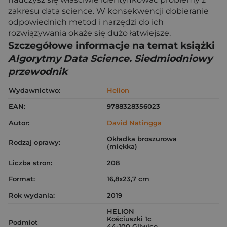
zakresu data science. W konsekwencji dobieranie
odpowiednich metod i narzędzi do ich
rozwiązywania okaże się dużo łatwiejsze.
Szczegółowe informacje na temat książki
Algorytmy Data Science. Siedmiodniowy
przewodnik
Wydawnictwo:
Helion
EAN:
9788328356023
Autor:
David Natingga
Okładka broszurowa
Rodzaj oprawy:
(miękka)
Liczba stron:
208
Format:
16,8x23,7 cm
Rok wydania:
2019
HELION
Kościuszki 1c
Podmiot
44-100 Gliwice