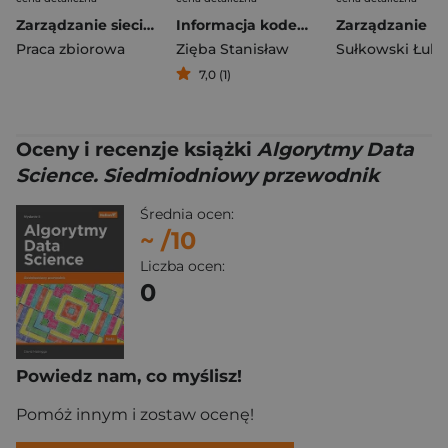
Zarządzanie sieciami komputerowymi w programie..
Informacja kodem przyrody
Praca zbiorowa
Zięba Stanisław
Sułkowski Łuka
7,0 (1)
Oceny i recenzje książki
Algorytmy Data
Science. Siedmiodniowy przewodnik
Średnia ocen:
~
/10
Liczba ocen:
0
Powiedz nam, co myślisz!
Pomóż innym i zostaw ocenę!