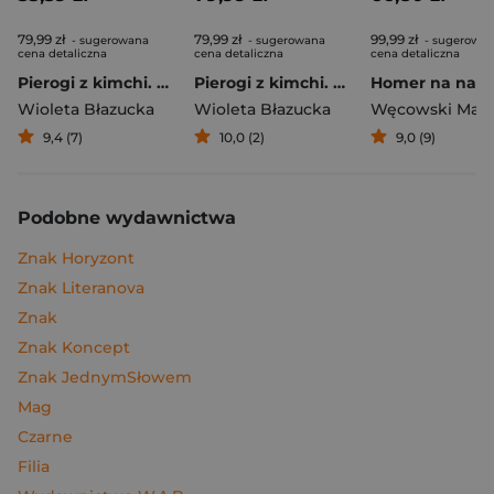
79,99 zł
79,99 zł
99,99 zł
- sugerowana
- sugerowana
- sugerowa
cena detaliczna
cena detaliczna
cena detaliczna
Pierogi z kimchi. Moje ulubione azjatyckie przepisy
Pierogi z kimchi. Moje ulubione azjatyckie przepisy - książka z autografem
Wioleta Błazucka
Wioleta Błazucka
Węcowski Mar
9,4 (7)
10,0 (2)
9,0 (9)
Podobne wydawnictwa
Znak Horyzont
Znak Literanova
Znak
Znak Koncept
Znak JednymSłowem
Mag
Czarne
Filia