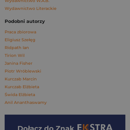
Wydawnictwo W.A.B.
Wydawnictwo Literackie
Podobni autorzy
Praca zbiorowa
Eligiusz Szełęg
Ridpath Ian
Tirion Wil
Janina Fisher
Piotr Wróblewski
Kurczab Marcin
Kurczab Elżbieta
Świda Elżbieta
Anil Ananthaswamy
Dołącz do
Znak