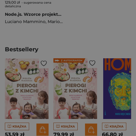
129,00 zł
- sugerowana cena
detaliczna
Node.js. Wzorce projektowe i techniki tworzenia aplikacji produkcyjnych wyd. 4
Luciano Mammino
,
Mario Casciaro
,
Colin J. Ihrig (Foreword)
Bestsellery
KSIĄŻKA
KSIĄŻKA
KSIĄŻKA
53,59 zł
79,99 zł
66,80 zł