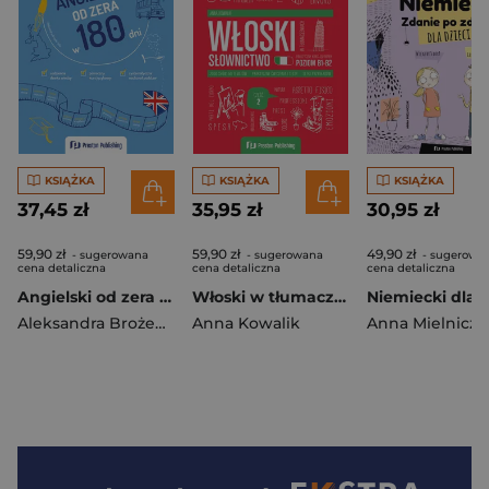
KSIĄŻKA
KSIĄŻKA
KSIĄŻKA
37,45 zł
35,95 zł
30,95 zł
59,90 zł
59,90 zł
49,90 zł
- sugerowana
- sugerowana
- sugerowa
cena detaliczna
cena detaliczna
cena detaliczna
Angielski od zera w 180 dni
Włoski w tłumaczeniach. Słownictwo 2. Poziom B1-B2
Aleksandra Brożek-Sala
Anna Kowalik
Anna Mielniczu