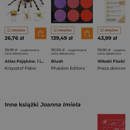
KSIĄŻKA
KSIĄŻKA
KSIĄŻKA
26,76 zł
139,49 zł
43,99 zł
39,99 zł
191,00 zł
59,90 zł
- sugerowana
- sugerowana
- sugerowa
cena detaliczna
cena detaliczna
cena detaliczna
Atlas Pająków. i innych pajęczaków
Blush
Krzysztof Pabis
Phaidon Editors
Praca zbiorowa
Inne książki
Joanna Imiela