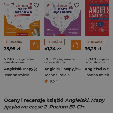
KSIĄŻKA
KSIĄŻKA
KSIĄŻKA
35,95 zł
41,34 zł
36,25 zł
59,90 zł
59,90 zł
59,90 zł
- sugerowana
- sugerowana
- sugerowa
cena detaliczna
cena detaliczna
cena detaliczna
Angielski. Mapy językowe. Poziom B1-C1+ wyd. 2026
Angielski. Mapy językowe
Joanna Imiela
Joanna Imiela
Joanna Imiela
9,0 (1)
Oceny i recenzje książki
Angielski. Mapy
językowe część 2. Poziom B1-C1+