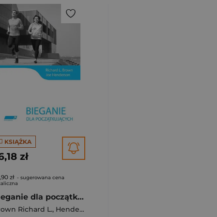
KSIĄŻKA
6,18 zł
,90 zł
- sugerowana cena
aliczna
Bieganie dla początkujących
.
own Richard L.
,
Henderson Joe