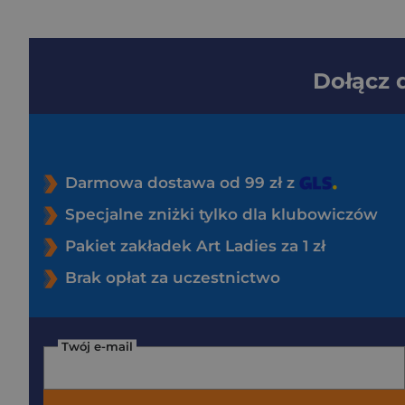
Dołącz
Darmowa dostawa od 99 zł z
Specjalne zniżki tylko dla klubowiczów
Pakiet zakładek Art Ladies za 1 zł
Brak opłat za uczestnictwo
Twój e-mail