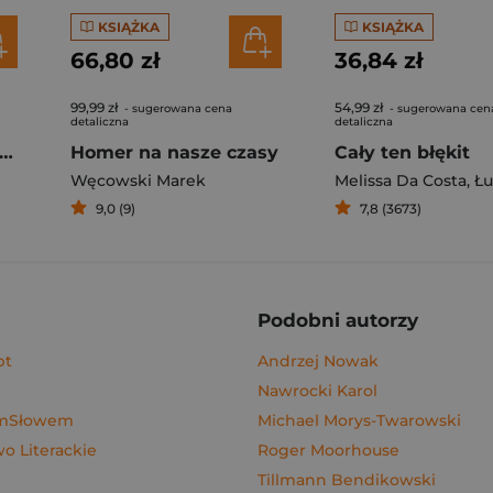
KSIĄŻKA
KSIĄŻKA
66,80 zł
36,84 zł
99,99 zł
54,99 zł
- sugerowana cena
- sugerowana cen
detaliczna
detaliczna
rogi z kimchi. Moje ulubione azjatyckie przepisy
Homer na nasze czasy
Cały ten błękit
Węcowski Marek
Melissa Da Costa
,
Łuka
9,0 (9)
7,8 (3673)
Podobni autorzy
pt
Andrzej Nowak
Nawrocki Karol
ymSłowem
Michael Morys-Twarowski
 Literackie
Roger Moorhouse
Tillmann Bendikowski