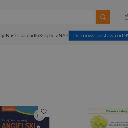
cje
Nasze zakładki
Książki ZNAK
Darmowa dostawa od 99