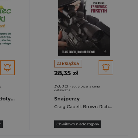
KSIĄŻKA
28,35 zł
37,80 zł
a
- sugerowana cena
detaliczna
Różeniec górski złoty korzeń
Snajperzy
Craig Cabell
,
Brown Richard L.
y
Chwilowo niedostępny