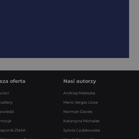
sza oferta
Nasi autorzy
ości
Andrzej Maleszka
sellery
Mario Vargas Llosa
owiedzi
Norman Davies
mocje
Katarzyna Michalak
sięcznik ZNAK
Sylwia Czubkowska