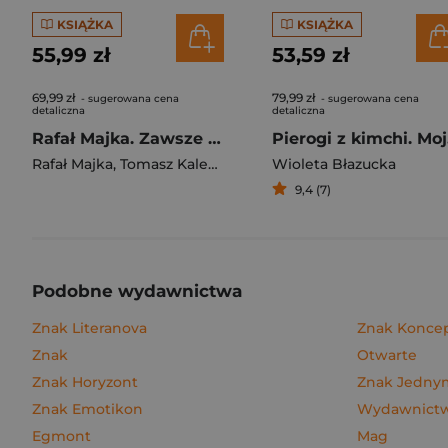
KSIĄŻKA
KSIĄŻKA
55,99 zł
53,59 zł
69,99 zł
79,99 zł
- sugerowana cena
- sugerowana cena
detaliczna
detaliczna
Rafał Majka. Zawsze z przodu. Rozmawia Tomasz Kalemba - książka z autografem
Pie
Rafał Majka
,
Tomasz Kalemba
Wioleta Błazucka
9,4 (7)
Podobne wydawnictwa
Znak Literanova
Znak Konce
Znak
Otwarte
Znak Horyzont
Znak Jedn
Znak Emotikon
Wydawnictwo
Egmont
Mag