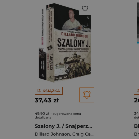
KSIĄŻKA
37,43 zł
2
49,90 zł
34
- sugerowana cena
detaliczna
det
Szalony J. / Snajperzy Pakiet
Dillard Johnson
,
Craig Cabell
,
Brown Richard L
Br