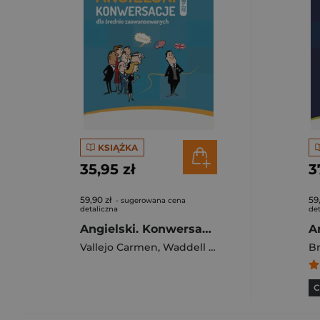
KSIĄŻKA
35,95 zł
3
59,90 zł
59
- sugerowana cena
detaliczna
det
Angielski. Konwersacje dla średnio zaawansowanych. Poziom B1-B2
Vallejo Carmen
,
Waddell David
,
Brown Richard
Br
C