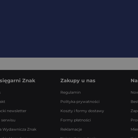
sięgarni Znak
Zakupy u nas
Na
s
Regulamin
Now
akt
Polityka prywatności
Best
acki newsletter
Koszty i formy dostawy
Zap
 serwisu
Formy płatności
Pro
a Wydawnicza Znak
Reklamacje
Mie