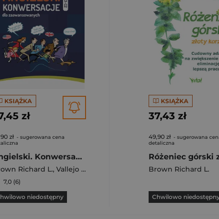
KSIĄŻKA
KSIĄŻKA
7,45 zł
37,43 zł
,90 zł
49,90 zł
- sugerowana cena
- sugerowana cen
aliczna
detaliczna
Angielski. Konwersacje dla zaawansowanych (C1-C2) + MP3
 L.
own Richard L.
,
Vallejo Carmen
,
Waddell David
Brown Richard L.
7,0 (6)
hwilowo niedostępny
Chwilowo niedostępn