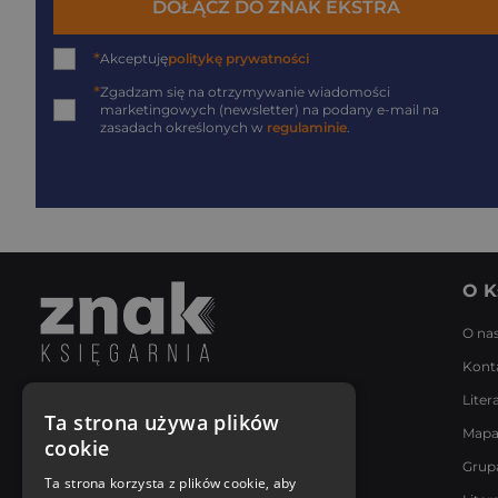
DOŁĄCZ DO ZNAK EKSTRA
*
Akceptuję
politykę prywatności
*
Zgadzam się na otrzymywanie wiadomości
marketingowych (newsletter) na podany
e-mail
na
zasadach określonych w
regulaminie
.
O K
O na
Kont
Liter
Napisz do nas
Ta strona używa plików
Mapa
Poniedziałek - Piątek
cookie
8:00 - 18:00
Grup
[email protected]
Ta strona korzysta z plików cookie, aby