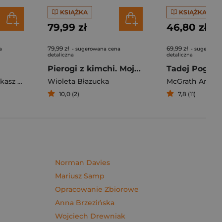
KSIĄŻKA
KSIĄŻKA
79,99 zł
46,80 zł
79,99 zł
69,99 zł
a
- sugerowana cena
- sugerowan
detaliczna
detaliczna
Pierogi z kimchi. Moje ulubione azjatyckie przepisy - książka z autografem
sz Müller
Wioleta Błazucka
McGrath Andy
10,0 (2)
7,8 (11)
Norman Davies
Mariusz Samp
Opracowanie Zbiorowe
Anna Brzezińska
Wojciech Drewniak