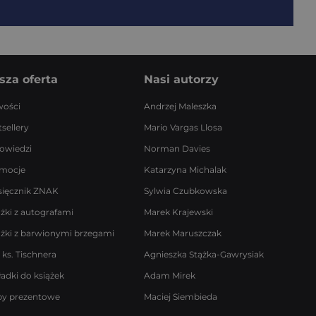
sza oferta
Nasi autorzy
ości
Andrzej Maleszka
sellery
Mario Vargas Llosa
owiedzi
Norman Davies
mocje
Katarzyna Michalak
sięcznik ZNAK
Sylwia Czubkowska
ążki z autografami
Marek Krajewski
ążki z barwionymi brzegami
Marek Maruszczak
 ks. Tischnera
Agnieszka Stążka-Gawrysiak
ładki do książek
Adam Mirek
by prezentowe
Maciej Siembieda