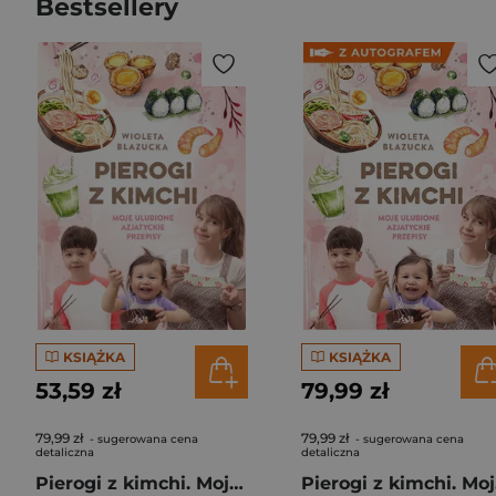
Bestsellery
KSIĄŻKA
KSIĄŻKA
53,59 zł
79,99 zł
79,99 zł
79,99 zł
- sugerowana cena
- sugerowana cena
detaliczna
detaliczna
Pierogi z kimchi. Moje ulubione azjatyckie przepisy
Piero