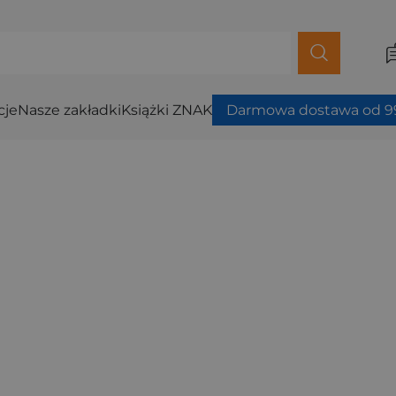
cje
Nasze zakładki
Książki ZNAK
Darmowa dostawa od 99