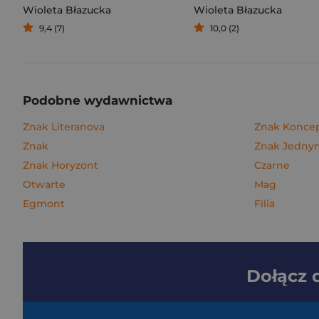
Wioleta Błazucka
Wioleta Błazucka
9,4 (7)
10,0 (2)
Podobne wydawnictwa
Znak Literanova
Znak Konce
Znak
Znak Jedn
Znak Horyzont
Czarne
Otwarte
Mag
Egmont
Filia
Dołącz