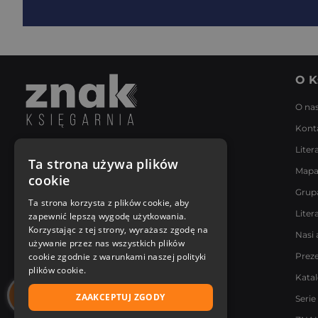
O K
O na
Kont
Liter
Napisz do nas
Ta strona używa plików
Mapa
Poniedziałek - Piątek
cookie
8:00 - 18:00
Grup
[email protected]
Ta strona korzysta z plików cookie, aby
Liter
zapewnić lepszą wygodę użytkowania.
Bądź z nami na bieżąco
Korzystając z tej strony, wyrażasz zgodę na
Nasi 
używanie przez nas wszystkich plików
cookie zgodnie z warunkami naszej polityki
Prez
plików cookie.
Kata
ZAAKCEPTUJ ZGODY
Serie