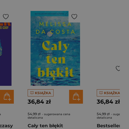
KSIĄŻKA
KSIĄŻKA
36,84 zł
36,84 zł
54,99 zł
54,99 zł
a
- sugerowana cena
- sugerowa
detaliczna
detaliczna
czasy
Cały ten błękit
Bestseller. S