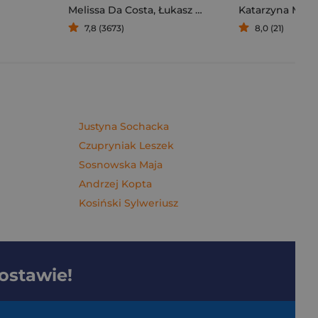
Melissa Da Costa
,
Łukasz Müller
Katarzyna Mich
7,8 (3673)
8,0 (21)
Justyna Sochacka
Czupryniak Leszek
Sosnowska Maja
Andrzej Kopta
Kosiński Sylweriusz
dostawie!