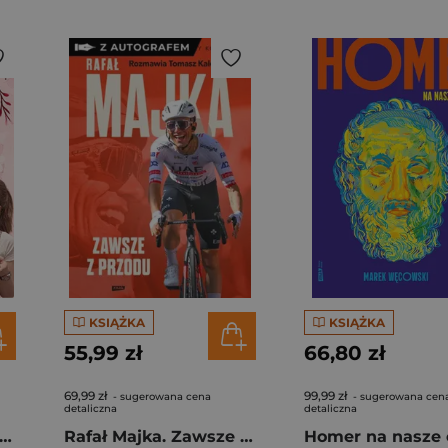
KSIĄŻKA
KSIĄŻKA
55,99 zł
66,80 zł
69,99 zł
99,99 zł
- sugerowana cena
- sugerowana cen
detaliczna
detaliczna
gi z kimchi. Moje ulubione azjatyckie przepisy - książka z autografem
Rafał Majka. Zawsze z przodu. Rozmawia Tomasz Kalemba - książka z autografem
Homer na nasze 