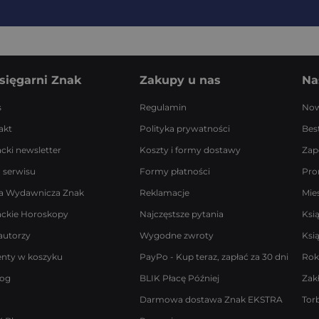
sięgarni Znak
Zakupy u nas
Na
s
Regulamin
Now
akt
Polityka prywatności
Best
acki newsletter
Koszty i formy dostawy
Zap
 serwisu
Formy płatności
Pro
a Wydawnicza Znak
Reklamacje
Mie
ackie Horoskopy
Najczęstsze pytania
Ksi
autorzy
Wygodne zwroty
Ksi
enty w koszyku
PayPo - Kup teraz, zapłać za 30 dni
Rok
log
BLIK Płacę Później
Zak
Darmowa dostawa Znak EKSTRA
Tor