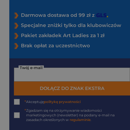
Darmowa dostawa od 99 zł z
Specjalne zniżki tylko dla klubowiczów
Pakiet zakładek Art Ladies za 1 zł
Brak opłat za uczestnictwo
Twój e-mail
DOŁĄCZ DO ZNAK EKSTRA
*
Akceptuję
politykę prywatności
*
Zgadzam się na otrzymywanie wiadomości
marketingowych (newsletter) na podany
e-mail
na
zasadach określonych w
regulaminie
.