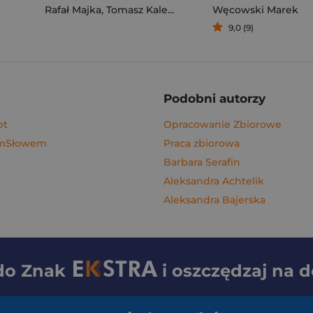
Rafał Majka
,
Tomasz Kalemba
Węcowski Marek
9,0 (9)
Podobni autorzy
pt
Opracowanie Zbiorowe
ymSłowem
Praca zbiorowa
Barbara Serafin
Aleksandra Achtelik
Aleksandra Bajerska
 do
Znak
i oszczędzaj na 