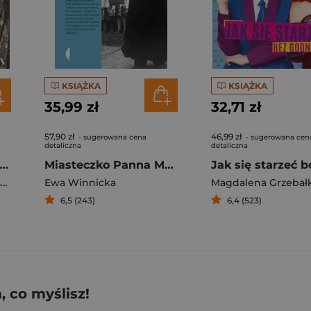
KSIĄŻKA
KSIĄŻKA
35,99 zł
32,71 zł
57,90 zł
46,99 zł
- sugerowana cena
- sugerowana cen
detaliczna
detaliczna
bogato. Jak się starzeć bez godności 2
Miasteczko Panna Maria. Ślązacy na Dzikim Zachodzie
Magdalena Grzebałkowska
,
Ewa Winnicka
Ewa Winnicka
6,5 (243)
6,4 (523)
 co myślisz!