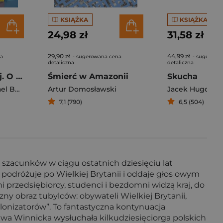
KSIĄŻKA
KSIĄŻKA
24,98 zł
31,58 zł
29,90 zł
44,99 zł
na
- sugerowana cena
- sugerowa
detaliczna
detaliczna
Skandynawski raj. O ludziach prawie idealnych
Śmierć w Amazonii
Skucha
 Booth
Artur Domosławski
Jacek Hugo-Ba
7,1 (790)
6,5 (504)
ch szacunków w ciągu ostatnich dziesięciu lat
odróżuje po Wielkiej Brytanii i oddaje głos owym
i przedsiębiorcy, studenci i bezdomni widzą kraj, do
ny obraz tubylców: obywateli Wielkiej Brytanii,
onizatorów”. To fantastyczna kontynuacja
 Ewa Winnicka wysłuchała kilkudziesięciorga polskich