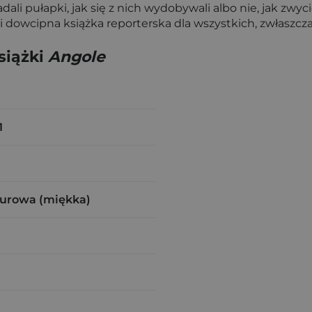
li pułapki, jak się z nich wydobywali albo nie, jak zwycię
i dowcipna książka reporterska dla wszystkich, zwłaszcza 
siążki
Angole
1
zurowa (miękka)