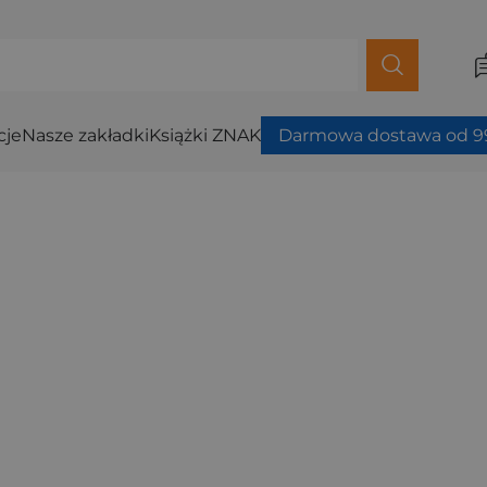
cje
Nasze zakładki
Książki ZNAK
Darmowa dostawa od 99