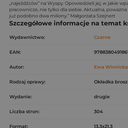
„najeźdźców” na Wyspy. Opowiedzieli jej, w jakie wpada
pracownicze, nie tylko dla siebie. Aktualna, poważna 
już podobno dwa miliony.” Małgorzata Szejnert
Szczegółowe informacje na temat k
Wydawnictwo:
Czarne
EAN:
978838049186
Autor:
Ewa Winnicka
Rodzaj oprawy:
Okładka bros
Wydanie:
drugie
Liczba stron:
304
Format:
13.3x21.3