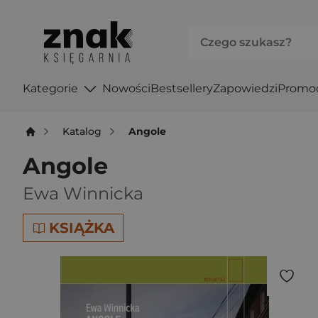
Kategorie
Nowości
Bestsellery
Zapowiedzi
Promo
Katalog
Angole
Angole
Ewa Winnicka
KSIĄŻKA