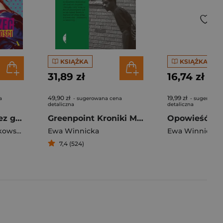
KSIĄŻKA
KSIĄŻKA
31,89 zł
16,74 zł
49,90 zł
19,99 zł
a
- sugerowana cena
- sugerowan
detaliczna
detaliczna
Jak się starzeć bez godności
Greenpoint Kroniki Małej Polski
Magdalena Grzebałkowska
,
Ewa Winnicka
Ewa Winnicka
Ewa Winnicka
7,4 (524)