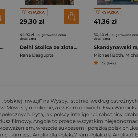
KSIĄŻKA
KSIĄŻKA
29,30 zł
41,36 zł
44,90 zł
50,40 zł
- sugerowana cena
- sugerowana ce
detaliczna
detaliczna
sy secondhand Koniec czerwonego człowieka
Delhi Stolica ze złota i snu
Rana Dasgupta
Michael Both
,
Michael
7,2 (642)
y o „polskiej inwazji” na Wyspy. Istotnie, według ostrożny
 Mówi się o milionie, a czasem o dwóch. Ewa Winnicka p
łecznych. Pyta, jak polscy inteligenci, robotnicy, drobn
iusz filmowy. Angole to przede wszystkim niejednoznacz
kceważeniem, wreszcie sukcesem i porażką polskich „kol
ic. „Kim jest Anglik dla Polaka? Kim Polak dla Anglika?