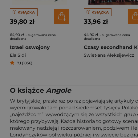
KSIĄŻKA
KSIĄŻKA
39,80 zł
33,96 zł
64,90 zł
44,90 zł
- sugerowana cena
- sugerowana cena
detaliczna
detaliczna
Izrael oswojony
Cza
Ela Sidi
Swietłana Aleksijewicz
7,1 (1056)
O książce
Angole
W brytyjskiej prasie raz po raz pojawiają się artykuł
wyemigrowało tam ponad siedemset tysięcy Polaków.
„najeźdźcom”, wywodzącym się ze wszystkich grup spo
którego przybywają. Każda historia to gotowy scenar
malowany nadzieją i rozczarowaniem, podziwem i le
Londyńczyków pół wieku później i w świecie bez gran