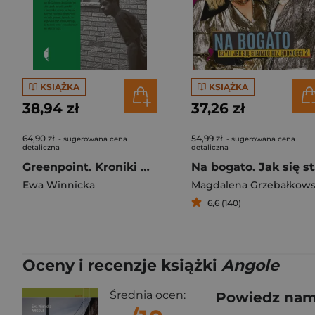
KSIĄŻKA
KSIĄŻKA
38,94 zł
37,26 zł
64,90 zł
54,99 zł
- sugerowana cena
- sugerowana cena
detaliczna
detaliczna
Greenpoint. Kroniki Małej Polski wyd. 2
Na 
Ewa Winnicka
6,6 (140)
Oceny i recenzje książki
Angole
Średnia ocen:
Powiedz nam,