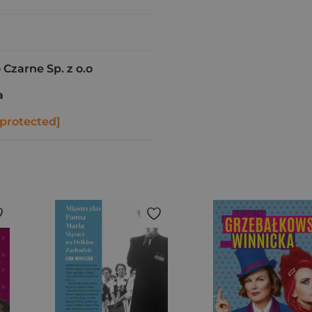
zarne Sp. z o.o
a
 protected]