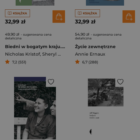
KSIĄŻKA
KSIĄŻKA
32,99 zł
32,99 zł
49,90 zł
54,90 zł
- sugerowana cena
- sugerowana cena
detaliczna
detaliczna
Biedni w bogatym kraju. Przebudzenie z amerykańskiego snu
Życie zewnętrzne
Nicholas Kristof
,
Sheryl WuDunn
Annie Ernaux
7,2 (551)
6,7 (288)