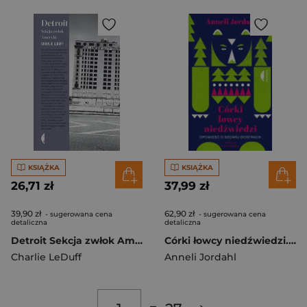
KSIĄŻKA
KSIĄŻKA
26,71 zł
37,99 zł
39,90 zł
62,90 zł
- sugerowana cena
- sugerowana cena
detaliczna
detaliczna
Detroit Sekcja zwłok Ameryki
Córki łowcy niedźwiedzi. Opowieść o siedmiu siostrach
Charlie LeDuff
Anneli Jordahl