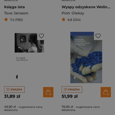
detaliczna
detaliczna
Księga lata
Wyspy odzyskane Wolin i nieznany archipelag
Tove Jansson
Piotr Oleksy
7,4 (1192)
6,8 (234)
KSIĄŻKA
KSIĄŻKA
31,89 zł
51,99 zł
49,90 zł
76,90 zł
- sugerowana cena
- sugerowana cena
detaliczna
detaliczna