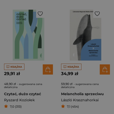
KSIĄŻKA
KSIĄŻKA
29,91 zł
34,99 zł
48,90 zł
59,90 zł
- sugerowana cena
- sugerowana cena
detaliczna
detaliczna
Czytać, dużo czytać
Melancholia sprzeciwu
Ryszard Koziołek
László Krasznahorkai
7,0 (313)
7,1 (454)