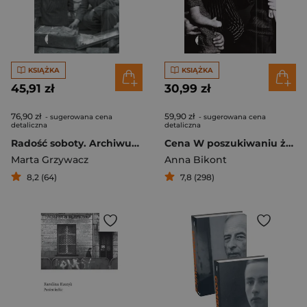
KSIĄŻKA
KSIĄŻKA
45,91 zł
30,99 zł
76,90 zł
59,90 zł
- sugerowana cena
- sugerowana cena
detaliczna
detaliczna
Radość soboty. Archiwum życia i śmierci
Cena W poszukiwaniu żydowskich dzieci po wojnie
Marta Grzywacz
Anna Bikont
8,2 (64)
7,8 (298)