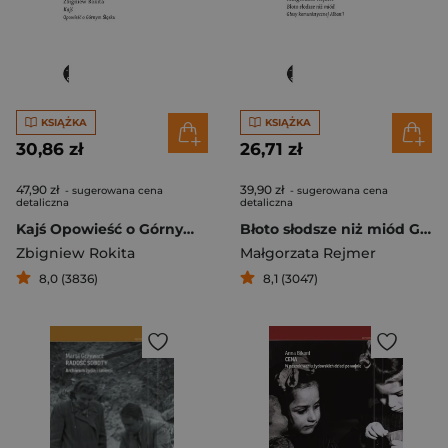
KSIĄŻKA
KSIĄŻKA
30,86 zł
26,71 zł
47,90 zł
39,90 zł
- sugerowana cena
- sugerowana cena
detaliczna
detaliczna
Kajś Opowieść o Górnym Śląsku
Błoto słodsze niż miód Głosy komunistycznej Albanii
Zbigniew Rokita
Małgorzata Rejmer
8,0 (3836)
8,1 (3047)