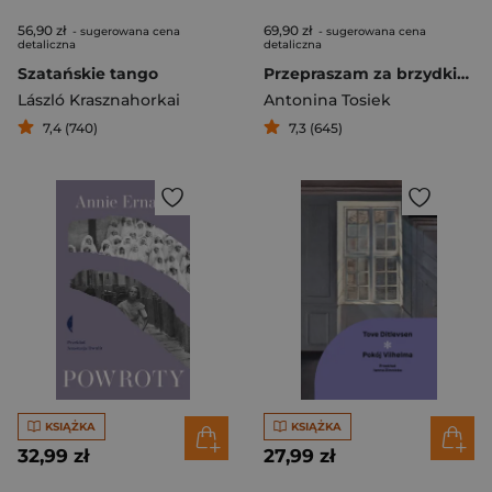
56,90 zł
69,90 zł
- sugerowana cena
- sugerowana cena
detaliczna
detaliczna
Szatańskie tango
Przepraszam za brzydkie pismo Pamiętniki wiejskich kobiet
László Krasznahorkai
Antonina Tosiek
7,4 (740)
7,3 (645)
KSIĄŻKA
KSIĄŻKA
32,99 zł
27,99 zł