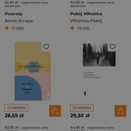
52,90 zł
44,90 zł
- sugerowana cena
- sugerowana cena
detaliczna
detaliczna
Powroty
Pokój Vilhelma
Annie Ernaux
Vilhelma Pokój
7,1 (158)
7,0 (115)
KSIĄŻKA
KSIĄŻKA
26,55 zł
29,30 zł
42,90 zł
44,90 zł
- sugerowana cena
- sugerowana cena