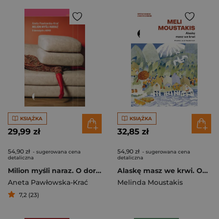
KSIĄŻKA
KSIĄŻKA
29,99 zł
32,85 zł
54,90 zł
54,90 zł
- sugerowana cena
- sugerowana cena
detaliczna
detaliczna
Milion myśli naraz. O dorosłych z ADHD
Alaskę masz we krwi. Opowiadania amerykańskie
Aneta Pawłowska-Krać
Melinda Moustakis
7,2 (23)