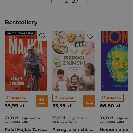
z
27
Bestsellery
KSIĄŻKA
KSIĄŻKA
KSIĄŻKA
55,99 zł
53,59 zł
66,80 zł
69,99 zł
79,99 zł
99,99 zł
- sugerowana
- sugerowana
- sugerowa
cena detaliczna
cena detaliczna
cena detaliczna
Rafał Majka. Zawsze z przodu. Rozmawia Tomasz Kalemba - książka z autografem
Pierogi z kimchi. Moje ulubione azjatyckie przepisy