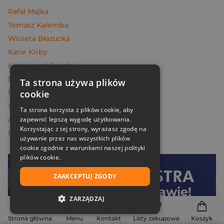
Rafał Majka
Tomasz Kalemba
Wioleta Błazucka
Katie Kirby
Katarzyna Michalak
Marek Maruszczak
Ta strona używa plików
Melissa Da Costa
cookie
Węcowski Marek
Ta strona korzysta z plików cookie, aby
Andrzej Maleszka
zapewnić lepszą wygodę użytkowania.
Korzystając z tej strony, wyrażasz zgodę na
Piotr Oczko
używanie przez nas wszystkich plików
cookie zgodnie z warunkami naszej polityki
plików cookie.
Dołącz do
Znak
ZAAKCEPTUJ ZGODY
i oszczędzaj na dostawie!
ZARZĄDZAJ
NIEZBĘDNE
Strona główna
Menu
Kontakt
Listy zakupowe
Koszyk