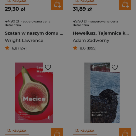
KSIĄŻKA
KSIĄŻKA
29,30 zł
31,89 zł
44,90 zł
49,90 zł
- sugerowana cena
- sugerowana cena
detaliczna
detaliczna
Szatan w naszym domu Kulisy śledztwa w sprawie przemocy rytualnej
Heweliusz. Tajemnica katastrofy na Bałtyku
Wright Lawrence
Adam Zadworny
6,8 (1241)
8,0 (1995)
KSIĄŻKA
KSIĄŻKA