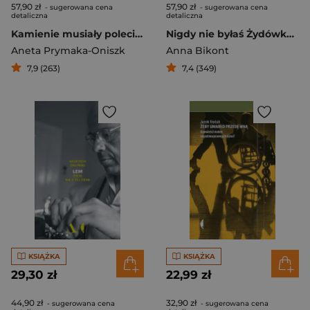
57,90 zł
57,90 zł
- sugerowana cena
- sugerowana cena
detaliczna
detaliczna
Kamienie musiały polecieć Wymazywana przeszłość Podlasia
Nigdy nie byłaś Żydówką Sześć opowieści o dziewczynkach w ukryciu
Aneta Prymaka-Oniszk
Anna Bikont
7,9 (263)
7,4 (349)
KSIĄŻKA
KSIĄŻKA
29,30 zł
22,99 zł
44,90 zł
32,90 zł
- sugerowana cena
- sugerowana cena