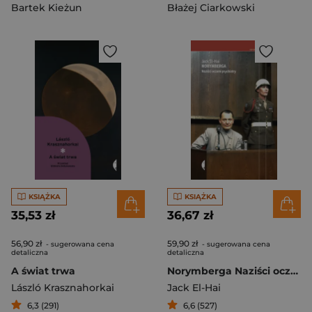
Bartek Kieżun
Błażej Ciarkowski
KSIĄŻKA
KSIĄŻKA
35,53 zł
36,67 zł
56,90 zł
59,90 zł
- sugerowana cena
- sugerowana cena
detaliczna
detaliczna
A świat trwa
Norymberga Naziści oczami psychiatry
László Krasznahorkai
Jack El-Hai
6,3 (291)
6,6 (527)