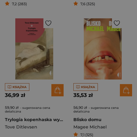
7,2 (283)
7,6 (325)
KSIĄŻKA
KSIĄŻKA
36,99 zł
35,53 zł
59,90 zł
56,90 zł
- sugerowana cena
- sugerowana cena
detaliczna
detaliczna
Trylogia kopenhaska wyd. 3
Blisko domu
Tove Ditlevsen
Magee Michael
7,1 (125)