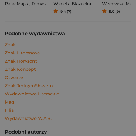
Rafał Majka
,
Tomasz Kalemba
Wioleta Błazucka
Węcowski Mar
9,4 (7)
9,0 (9)
Podobne wydawnictwa
Znak
Znak Literanova
Znak Horyzont
Znak Koncept
Otwarte
Znak JednymSłowem
Wydawnictwo Literackie
Mag
Filia
Wydawnictwo W.A.B.
Podobni autorzy