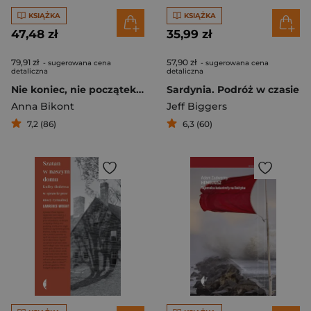
KSIĄŻKA
KSIĄŻKA
47,48 zł
35,99 zł
79,91 zł
57,90 zł
- sugerowana cena
- sugerowana cena
detaliczna
detaliczna
Nie koniec, nie początek. Powojenne wybory polskich Żydów
Sardynia. Podróż w czasie
Anna Bikont
Jeff Biggers
7,2 (86)
6,3 (60)