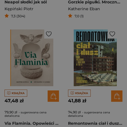
Neapol słodki jak sól
Gorzkie pigułki. Mroczna prawda o tańszych zamiennikach leków
Kępiński Piotr
Katherine Eban
7,3 (304)
7,0 (1)
KSIĄŻKA
KSIĄŻKA
47,48 zł
41,88 zł
79,90 zł
74,90 zł
- sugerowana cena
- sugerowana cena
detaliczna
detaliczna
Via Flaminia. Opowieści z Umbrii
Remontownia ciał i dusz. Domy wczasowe i sanatoria w PRL-u