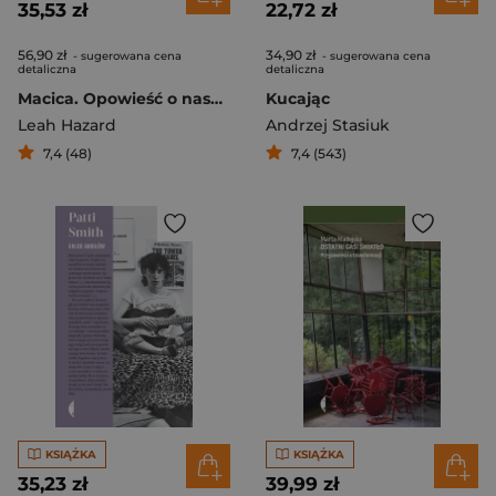
35,53 zł
22,72 zł
56,90 zł
34,90 zł
- sugerowana cena
- sugerowana cena
detaliczna
detaliczna
Macica. Opowieść o naszym pierwszym domu
Kucając
Leah Hazard
Andrzej Stasiuk
7,4 (48)
7,4 (543)
KSIĄŻKA
KSIĄŻKA
35,23 zł
39,99 zł