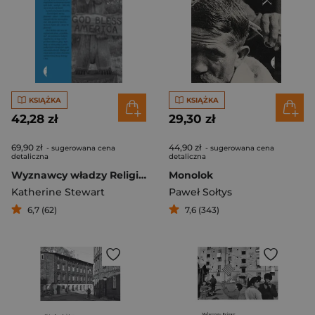
KSIĄŻKA
KSIĄŻKA
42,28 zł
29,30 zł
69,90 zł
44,90 zł
- sugerowana cena
- sugerowana cena
detaliczna
detaliczna
Wyznawcy władzy Religijny fundamentalizm i polityka w USA
Monolok
Katherine Stewart
Paweł Sołtys
6,7 (62)
7,6 (343)