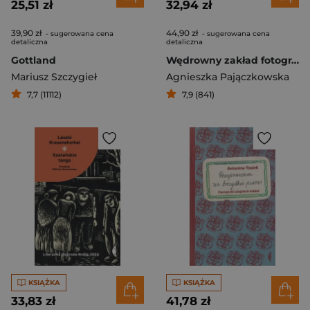
25,51 zł
32,94 zł
39,90 zł
44,90 zł
- sugerowana cena
- sugerowana cena
detaliczna
detaliczna
Gottland
Wędrowny zakład fotograficzny
Mariusz Szczygieł
Agnieszka Pajączkowska
7,7 (11112)
7,9 (841)
KSIĄŻKA
KSIĄŻKA
33,83 zł
41,78 zł