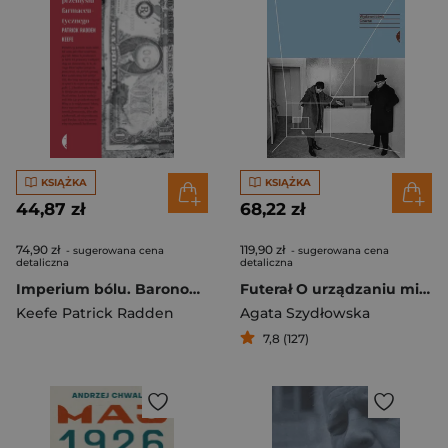
KSIĄŻKA
KSIĄŻKA
44,87 zł
68,22 zł
74,90 zł
119,90 zł
- sugerowana cena
- sugerowana cena
detaliczna
detaliczna
Imperium bólu. Baronowie przemysłu farmaceutycznego wyd. 2
Futerał O urządzaniu mieszkań w PRL-u
Keefe Patrick Radden
Agata Szydłowska
7,8 (127)