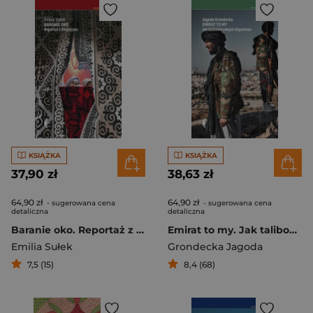
KSIĄŻKA
KSIĄŻKA
37,90 zł
38,63 zł
64,90 zł
64,90 zł
- sugerowana cena
- sugerowana cena
detaliczna
detaliczna
Baranie oko. Reportaż z Kirgistanu
Emirat to my. Jak talibowie odbijali Afganistan
Emilia Sułek
Grondecka Jagoda
7,5 (15)
8,4 (68)