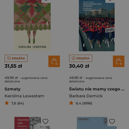
KSIĄŻKA
KSIĄŻKA
31,55 zł
30,40 zł
49,90 zł
49,90 zł
- sugerowana cena
- sugerowana cena
detaliczna
detaliczna
Szmaty
Światu nie mamy czego zazdrościć Zwyczajne losy mieszkańców Korei Północnej
Karolina Lewestam
Barbara Demick
7,8 (84)
8,4 (9996)