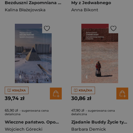
Bezduszni Zapomniana zagłada chorych
My z Jedwabnego
Kalina Błażejowska
Anna Bikont
KSIĄŻKA
KSIĄŻKA
39,74 zł
30,86 zł
65,90 zł
47,90 zł
- sugerowana cena
- sugerowana cena
detaliczna
detaliczna
Wieczne państwo. Opowieść o Kazachstanie
Zjadanie Buddy Życie tybetańskiego miasteczka w cieniu Chin
Wojciech Górecki
Barbara Demick