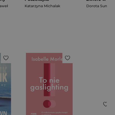
aweł
Katarzyna Michalak
Dorota Sumińs