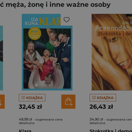
ć męża, żonę i inne ważne osoby
KSIĄŻKA
KSIĄŻKA
32,45 zł
26,43 zł
49,99 zł
34,90 zł
- sugerowana cena
- sugerowana cen
detaliczna
detaliczna
do zadań specjalnych
Klara
Stokrotka i dem