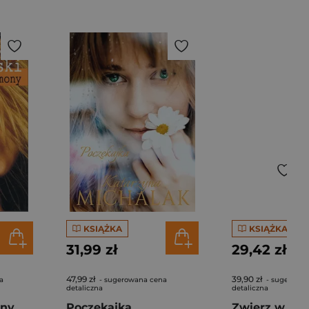
KSIĄŻKA
KSIĄŻKA
31,99 zł
29,42 zł
47,99 zł
39,90 zł
a
- sugerowana cena
- sugerowa
detaliczna
detaliczna
ony
Poczekajka
Zwierz w łóż