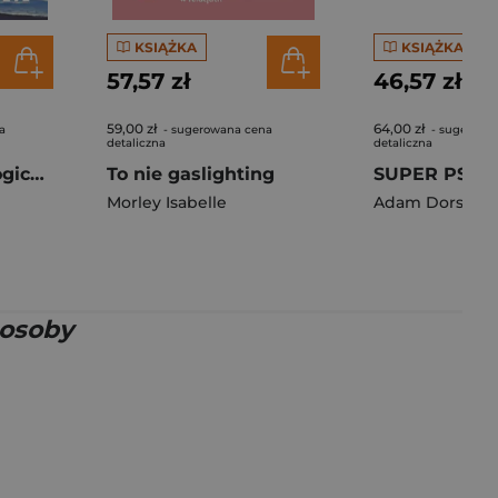
KSIĄŻKA
KSIĄŻKA
57,57 zł
46,57 zł
59,00 zł
64,00 zł
a
- sugerowana cena
- sugerowa
detaliczna
detaliczna
Słownik psychologiczny
To nie gaslighting
Morley Isabelle
Adam Dorsay
 osoby