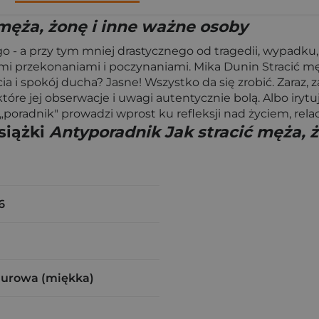
 męża, żonę i inne ważne osoby
o - a przy tym mniej drastycznego od tragedii, wypadku,
mi przekonaniami i poczynaniami. Mika Dunin Stracić mę
ia i spokój ducha? Jasne! Wszystko da się zrobić. Zaraz, 
óre jej obserwacje i uwagi autentycznie bolą. Albo irytuj
poradnik" prowadzi wprost ku refleksji nad życiem, relac
siążki
Antyporadnik Jak stracić męża, 
6
zurowa (miękka)