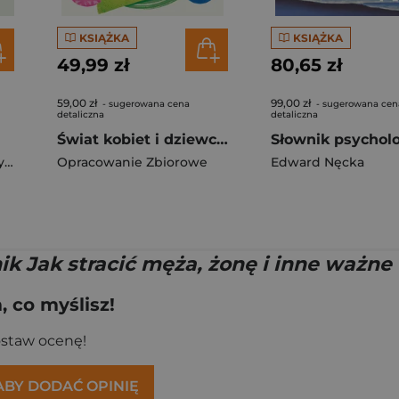
KSIĄŻKA
KSIĄŻKA
49,99 zł
80,65 zł
59,00 zł
99,00 zł
- sugerowana cena
- sugerowana cen
detaliczna
detaliczna
Świat kobiet i dziewcząt z ADHD
Shawn Costello Whooley
,
Yates Holly
Opracowanie Zbiorowe
Edward Nęcka
k Jak stracić męża, żonę i inne ważne
 co myślisz!
ostaw ocenę!
 ABY DODAĆ OPINIĘ