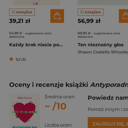
KSIĄŻKA
KSIĄŻKA
39,21 zł
56,99 zł
54,99 zł
69,90 zł
- sugerowana cena
- sugerowana cena
detaliczna
detaliczna
Każdy krok niesie pokój Zen w sztuce codziennego życia
Ten nieznośny głos
9,2 (5)
Oceny i recenzje książki
Antyporadni
Średnia ocen:
Powiedz nam,
~
/10
Pomóż innym i z
ZALOGUJ SIĘ,
Liczba ocen: