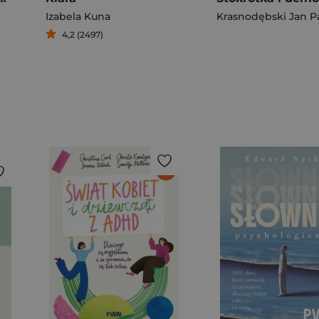
Izabela Kuna
Krasnodębski Jan P
4,2 (2497)