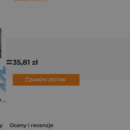
=
35,81 zł
ZAMÓW ZESTAW
Pakiet zakładek ART Monet
y
Oceny i recenzje