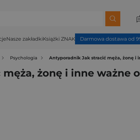
cje
Nasze zakładki
Książki ZNAK
Darmowa dostawa od 99
Psychologia
Antyporadnik Jak stracić męża, żonę i
ć męża, żonę i inne ważne 