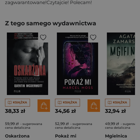
zagwarantowane!Czytajcie! Polecam!
Z tego samego wydawnictwa
KSIĄŻKA
KSIĄŻKA
KSIĄŻKA
38,33 zł
34,56 zł
32,94 zł
59,99 zł
52,99 zł
49,99 zł
- sugerowana
- sugerowana
- sugerowa
cena detaliczna
cena detaliczna
cena detaliczna
Oskarżona
Pokaż mi
Mgielnica