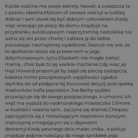
Każda rodzina ma swoje sekrety. Nawet, a zwłaszcza ta
z pozoru idealna.Malcom of zawsze wierzył w ludzką
dobroć I sam starał się być dobrym człowiekiem.Kiedy
więc wracając po pracy do domu znajduje na
przystanku autobusowym nieprzytomną nastolatkę nie
waha się ani przez chwilę i zabiera ją do siebie
pozwalając nieznajomej wydobrzeć.Jeszcze nie wie, że
to spotkanie okaże się przełomem w jego
dotychczasowym życiu.Elisabeth nie mogła zostać
mamą , choć było to jej wielkie marzenie.Gdy więc jej
mąż Howard proponuje by zajęli się pieczą zastępczą,
kobieta mimo początkowych wątpliwości zgadza
się.Kilka lat od podjęcia tej kluczowej decyzji pod opiekę
małżonków trafia pięcioletni Joe.Bethy szybko
przywiązuje się do swego posipiecznego, a umocnić ich
więź ma wyjazd do nadmorskiego miasteczka Gilmore ,
w Australii.I właśnie tam.. zaczyna się dramat.Chłopiec
zaprzyjaźnia się z mieszkającym naprzeciw starszym
mężczyzną zmagającym się z objawami
demencji.Kiedy pewnego dnia malec znika , a policja
znajduje jedynie należący do niego sandałek jego