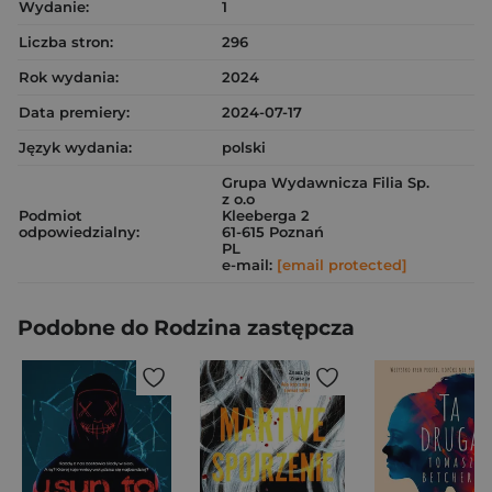
Wydanie:
1
Liczba stron:
296
Rok wydania:
2024
Data premiery:
2024-07-17
Język wydania:
polski
Grupa Wydawnicza Filia Sp.
z o.o
Podmiot
Kleeberga 2
odpowiedzialny:
61-615 Poznań
PL
e-mail:
[email protected]
Podobne do Rodzina zastępcza