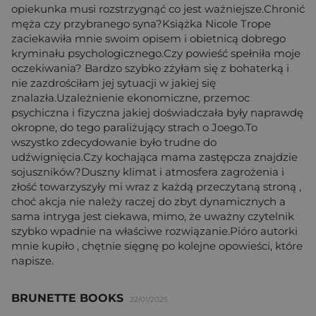
opiekunka musi rozstrzygnąć co jest ważniejsze.Chronić
męża czy przybranego syna?Książka Nicole Trope
zaciekawiła mnie swoim opisem i obietnicą dobrego
kryminału psychologicznego.Czy powieść spełniła moje
oczekiwania? Bardzo szybko zżyłam się z bohaterką i
nie zazdrościłam jej sytuacji w jakiej się
znalazła.Uzależnienie ekonomiczne, przemoc
psychiczna i fizyczna jakiej doświadczała były naprawdę
okropne, do tego paraliżujący strach o Joego.To
wszystko zdecydowanie było trudne do
udźwignięcia.Czy kochająca mama zastępcza znajdzie
sojuszników?Duszny klimat i atmosfera zagrożenia i
złość towarzyszyły mi wraz z każdą przeczytaną stroną ,
choć akcja nie należy raczej do zbyt dynamicznych a
sama intryga jest ciekawa, mimo, że uważny czytelnik
szybko wpadnie na właściwe rozwiązanie.Pióro autorki
mnie kupiło , chętnie sięgnę po kolejne opowieści, które
napisze.
BRUNETTE BOOKS
22/01/2025