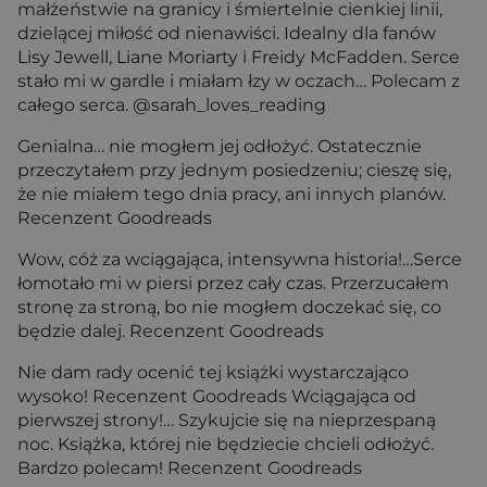
małżeństwie na granicy i śmiertelnie cienkiej linii,
dzielącej miłość od nienawiści. Idealny dla fanów
Lisy Jewell, Liane Moriarty i Freidy McFadden. Serce
stało mi w gardle i miałam łzy w oczach… Polecam z
całego serca. @sarah_loves_reading
Genialna… nie mogłem jej odłożyć. Ostatecznie
przeczytałem przy jednym posiedzeniu; cieszę się,
że nie miałem tego dnia pracy, ani innych planów.
Recenzent Goodreads
Wow, cóż za wciągająca, intensywna historia!…Serce
łomotało mi w piersi przez cały czas. Przerzucałem
stronę za stroną, bo nie mogłem doczekać się, co
będzie dalej. Recenzent Goodreads
Nie dam rady ocenić tej książki wystarczająco
wysoko! Recenzent Goodreads Wciągająca od
pierwszej strony!… Szykujcie się na nieprzespaną
noc. Książka, której nie będziecie chcieli odłożyć.
Bardzo polecam! Recenzent Goodreads