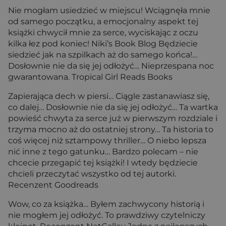
Nie mogłam usiedzieć w miejscu! Wciągnęła mnie
od samego początku, a emocjonalny aspekt tej
książki chwycił mnie za serce, wyciskając z oczu
kilka łez pod koniec! Niki’s Book Blog Będziecie
siedzieć jak na szpilkach aż do samego końca!…
Dosłownie nie da się jej odłożyć… Nieprzespana noc
gwarantowana. Tropical Girl Reads Books
Zapierająca dech w piersi… Ciągle zastanawiasz się,
co dalej… Dosłownie nie da się jej odłożyć… Ta wartka
powieść chwyta za serce już w pierwszym rozdziale i
trzyma mocno aż do ostatniej strony… Ta historia to
coś więcej niż sztampowy thriller… O niebo lepsza
nić inne z tego gatunku… Bardzo polecam – nie
chcecie przegapić tej książki! I wtedy będziecie
chcieli przeczytać wszystko od tej autorki.
Recenzent Goodreads
Wow, co za książka… Byłem zachwycony historią i
nie mogłem jej odłożyć. To prawdziwy czytelniczy