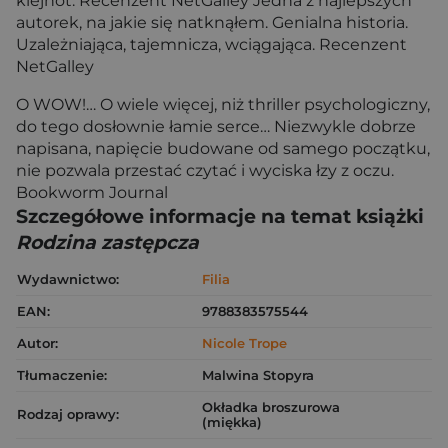
klejnot. Recenzent NetGalley Jedna z najlepszych
autorek, na jakie się natknąłem. Genialna historia.
Uzależniająca, tajemnicza, wciągająca. Recenzent
NetGalley
O WOW!… O wiele więcej, niż thriller psychologiczny,
do tego dosłownie łamie serce… Niezwykle dobrze
napisana, napięcie budowane od samego początku,
nie pozwala przestać czytać i wyciska łzy z oczu.
Bookworm Journal
Szczegółowe informacje na temat książki
Rodzina zastępcza
Wydawnictwo:
Filia
EAN:
9788383575544
Autor:
Nicole Trope
Tłumaczenie:
Malwina Stopyra
Okładka broszurowa
Rodzaj oprawy:
(miękka)