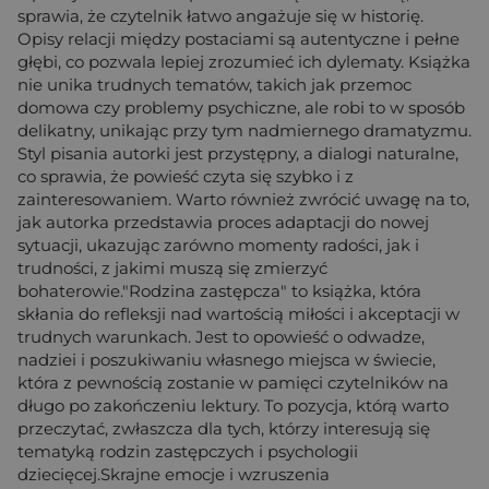
sprawia, że czytelnik łatwo angażuje się w historię.
Opisy relacji między postaciami są autentyczne i pełne
głębi, co pozwala lepiej zrozumieć ich dylematy. Książka
nie unika trudnych tematów, takich jak przemoc
domowa czy problemy psychiczne, ale robi to w sposób
delikatny, unikając przy tym nadmiernego dramatyzmu.
Styl pisania autorki jest przystępny, a dialogi naturalne,
co sprawia, że powieść czyta się szybko i z
zainteresowaniem. Warto również zwrócić uwagę na to,
jak autorka przedstawia proces adaptacji do nowej
sytuacji, ukazując zarówno momenty radości, jak i
trudności, z jakimi muszą się zmierzyć
bohaterowie."Rodzina zastępcza" to książka, która
skłania do refleksji nad wartością miłości i akceptacji w
trudnych warunkach. Jest to opowieść o odwadze,
nadziei i poszukiwaniu własnego miejsca w świecie,
która z pewnością zostanie w pamięci czytelników na
długo po zakończeniu lektury. To pozycja, którą warto
przeczytać, zwłaszcza dla tych, którzy interesują się
tematyką rodzin zastępczych i psychologii
dziecięcej.Skrajne emocje i wzruszenia