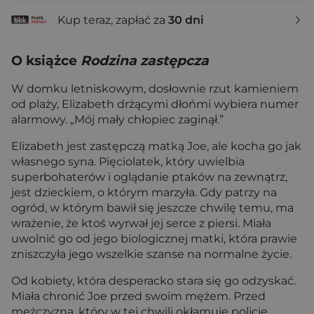
Kup teraz, zapłać za
30 dni
O książce
Rodzina zastępcza
W domku letniskowym, dosłownie rzut kamieniem
od plaży, Elizabeth drżącymi dłońmi wybiera numer
alarmowy. „Mój mały chłopiec zaginął.”
Elizabeth jest zastępczą matką Joe, ale kocha go jak
własnego syna. Pięciolatek, który uwielbia
superbohaterów i oglądanie ptaków na zewnątrz,
jest dzieckiem, o którym marzyła. Gdy patrzy na
ogród, w którym bawił się jeszcze chwilę temu, ma
wrażenie, że ktoś wyrwał jej serce z piersi. Miała
uwolnić go od jego biologicznej matki, która prawie
zniszczyła jego wszelkie szanse na normalne życie.
Od kobiety, która desperacko stara się go odzyskać.
Miała chronić Joe przed swoim mężem. Przed
mężczyzną, który w tej chwili okłamuje policję,