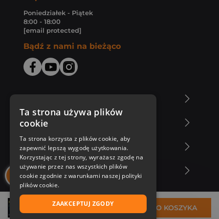
Poniedziałek - Piątek
8:00 - 18:00
[email protected]
Bądź z nami na bieżąco
O Księgarni Znak
Ta strona używa plików
cookie
Zakupy u nas
Ta strona korzysta z plików cookie, aby
Nasza oferta
zapewnić lepszą wygodę użytkowania.
Korzystając z tej strony, wyrażasz zgodę na
używanie przez nas wszystkich plików
Nasi autorzy
cookie zgodnie z warunkami naszej polityki
plików cookie.
ZAAKCEPTUJ ZGODY
36,99 zł
DO KOSZYKA