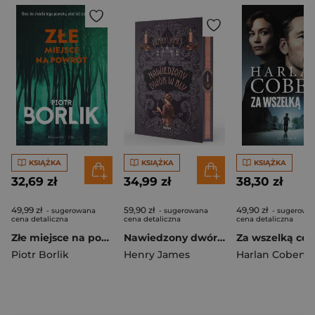
KSIĄŻKA
KSIĄŻKA
KSIĄŻKA
32,69 zł
34,99 zł
38,30 zł
49,99 zł
59,90 zł
49,90 zł
- sugerowana
- sugerowana
- sugerowa
cena detaliczna
cena detaliczna
cena detaliczna
Złe miejsce na powrót
Nawiedzony dwór w Bly (ilustrowane brzegi). Klasyka Grozy
Piotr Borlik
Henry James
Harlan Coben