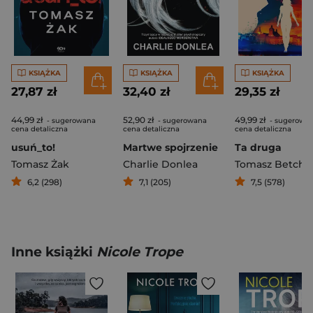
KSIĄŻKA
KSIĄŻKA
KSIĄŻKA
27,87 zł
32,40 zł
29,35 zł
44,99 zł
52,90 zł
49,99 zł
- sugerowana
- sugerowana
- sugerowa
cena detaliczna
cena detaliczna
cena detaliczna
usuń_to!
Martwe spojrzenie
Ta druga
Tomasz Żak
Charlie Donlea
Tomasz Betche
6,2 (298)
7,1 (205)
7,5 (578)
Inne książki
Nicole Trope