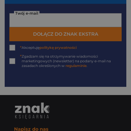
Twój e-mail
DOŁĄCZ DO ZNAK EKSTRA
*
Akceptuję
politykę prywatności
*
Zgadzam się na otrzymywanie wiadomości
marketingowych (newsletter) na podany
e-mail
na
zasadach określonych w
regulaminie
.
Napisz do nas