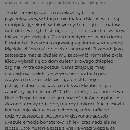
opinia recenzenta nie jest potwierdzona zakupem
"Rodzina zastępcza" to rewelacyjny thriller
psychologiczny, w którym nie brakuje kłamstw, intryg,
manipulacji, sekretów, toksycznych relacji i dramatów.
Autorka stworzyła historię o zaginięciu dziecka i życiu w
toksycznym związku. Za zamkniętymi drzwiami domu
Elizabeth i Howarda rozgrywają się dramatyczne sceny.
Pięcioletni Joe trafił do nich z traumami. Elizabeth jako
zastępcza matka chciała mu zapewnić normalne życie.
Kiedy wybrali się do domku letniskowego chłopiec
zaginął. W trakcie poszukiwania znajdują mały
niebieski sandałek Joe w wodzie. Elizabeth pod
wpływem męża siedzi cicho, a on okłamuje
policję.Jesteście ciekawi co ukrywa Elizabeth i jak
zakończy się ta historia?"Rodzina zastępcza" autorstwa
Nicole Trope to poruszająca powieść, która eksploruje
złożone tematy rodzinne, traumy i miłości. Akcja książki
koncentruje się na losach chłopca, który trafia do
rodziny zastępczej. Autorka w doskonały sposób
ukazuje emocje bohaterów, ich lęki oraz nadzieje na
lepsze jutro. Autorka pisze z wielką wrażliwością, co