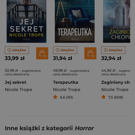
KSIĄŻKA
KSIĄŻKA
KSIĄŻKA
33,99 zł
31,94 zł
32,94 zł
52,99 zł
49,99 zł
44,90 zł
- sugerowana
- sugerowana
- sugerowa
cena detaliczna
cena detaliczna
cena detaliczna
Jej sekret
Terapeutka
Zaginiony chło
Nicole Trope
Nicole Trope
Nicole Trope
6,6 (161)
7,5 (608)
Inne książki z kategorii
Horror