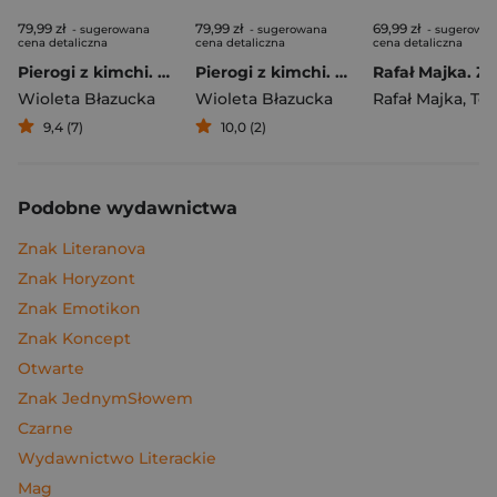
79,99 zł
79,99 zł
69,99 zł
- sugerowana
- sugerowana
- sugerowa
cena detaliczna
cena detaliczna
cena detaliczna
Pierogi z kimchi. Moje ulubione azjatyckie przepisy
Pierogi z kimchi. Moje ulubione azjatyckie przepisy - książka z autografem
Wioleta Błazucka
Wioleta Błazucka
Rafał Majka
,
Tomasz 
9,4 (7)
10,0 (2)
Podobne wydawnictwa
Znak Literanova
Znak Horyzont
Znak Emotikon
Znak Koncept
Otwarte
Znak JednymSłowem
Czarne
Wydawnictwo Literackie
Mag