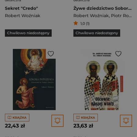
detaliczna
detaliczna
Sekret "Credo"
Żywe dziedzictwo Soboru. Komentarz do tekstów Vaticanum II
Robert Woźniak
Robert Woźniak
,
Piotr Roszak
1,0 (1)
Chwilowo niedostępny
Chwilowo niedostępny
KSIĄŻKA
KSIĄŻKA
22,43 zł
23,63 zł