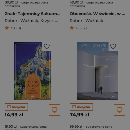
89,90 zł
49,90 zł
- sugerowana cena
- sugerowana cena
detaliczna
detaliczna
Znaki Tajemnicy Sakramenty w teorii i praktyce Kościoła
Obecność. W świecie, w liturgii, we wspólnocie, we mnie
Robert Woźniak
,
Krzysztof Porosło
Robert Woźniak
9,0 (1)
8,5 (2)
KSIĄŻKA
KSIĄŻKA
14,93 zł
74,99 zł
19,90 zł
99,99 zł
- sugerowana cena
- sugerowana cena