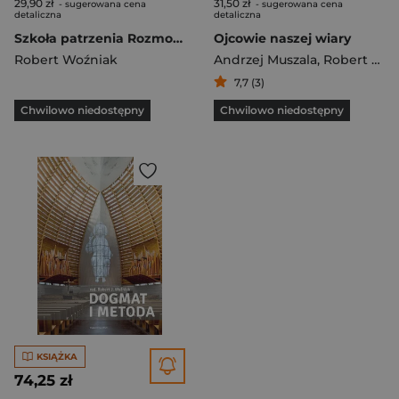
29,90 zł
31,50 zł
- sugerowana cena
- sugerowana cena
detaliczna
detaliczna
Szkoła patrzenia Rozmowy w Trójcy Świętej
Ojcowie naszej wiary
Robert Woźniak
Andrzej Muszala
,
Robert Woźniak
7,7 (3)
Chwilowo niedostępny
Chwilowo niedostępny
KSIĄŻKA
74,25 zł