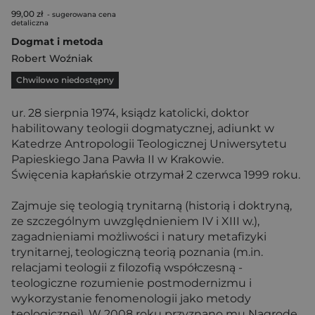
99,00 zł
- sugerowana cena
detaliczna
Dogmat i metoda
Robert Woźniak
Chwilowo niedostępny
ur. 28 sierpnia 1974, ksiądz katolicki, doktor
habilitowany teologii dogmatycznej, adiunkt w
Katedrze Antropologii Teologicznej Uniwersytetu
Papieskiego Jana Pawła II w Krakowie.
Święcenia kapłańskie otrzymał 2 czerwca 1999 roku.
Zajmuje się teologią trynitarną (historią i doktryną,
ze szczególnym uwzględnieniem IV i XIII w.),
zagadnieniami możliwości i natury metafizyki
trynitarnej, teologiczną teorią poznania (m.in.
relacjami teologii z filozofią współczesną -
teologiczne rozumienie postmodernizmu i
wykorzystanie fenomenologii jako metody
teologicznej). W 2008 roku przyznano mu Nagrodę