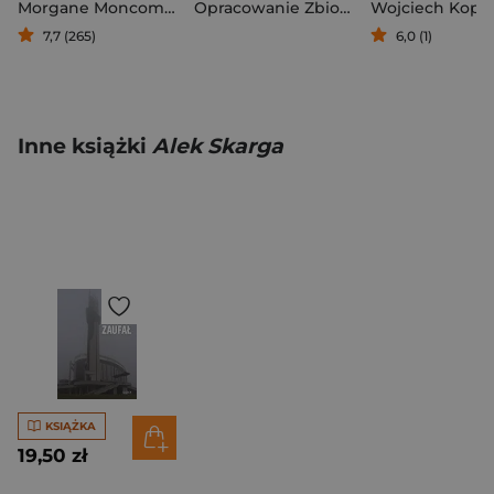
Morgane Moncomble
Opracowanie Zbiorowe
Wojciech Kope
7,7 (265)
6,0 (1)
Inne książki
Alek Skarga
KSIĄŻKA
19,50 zł