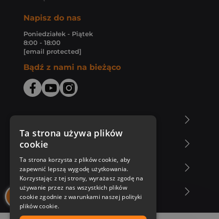
Napisz do nas
Poniedziałek - Piątek
8:00 - 18:00
[email protected]
Bądź z nami na bieżąco
O Księgarni Znak
Ta strona używa plików
cookie
Zakupy u nas
Ta strona korzysta z plików cookie, aby
Nasza oferta
zapewnić lepszą wygodę użytkowania.
Korzystając z tej strony, wyrażasz zgodę na
używanie przez nas wszystkich plików
Nasi autorzy
cookie zgodnie z warunkami naszej polityki
plików cookie.