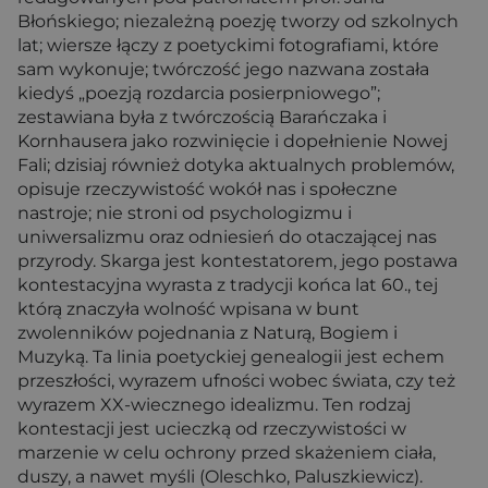
Błońskiego; niezależną poezję tworzy od szkolnych
lat; wiersze łączy z poetyckimi fotografiami, które
sam wykonuje; twórczość jego nazwana została
kiedyś „poezją rozdarcia posierpniowego”;
zestawiana była z twórczością Barańczaka i
Kornhausera jako rozwinięcie i dopełnienie Nowej
Fali; dzisiaj również dotyka aktualnych problemów,
opisuje rzeczywistość wokół nas i społeczne
nastroje; nie stroni od psychologizmu i
uniwersalizmu oraz odniesień do otaczającej nas
przyrody. Skarga jest kontestatorem, jego postawa
kontestacyjna wyrasta z tradycji końca lat 60., tej
którą znaczyła wolność wpisana w bunt
zwolenników pojednania z Naturą, Bogiem i
Muzyką. Ta linia poetyckiej genealogii jest echem
przeszłości, wyrazem ufności wobec świata, czy też
wyrazem XX-wiecznego idealizmu. Ten rodzaj
kontestacji jest ucieczką od rzeczywistości w
marzenie w celu ochrony przed skażeniem ciała,
duszy, a nawet myśli (Oleschko, Paluszkiewicz).