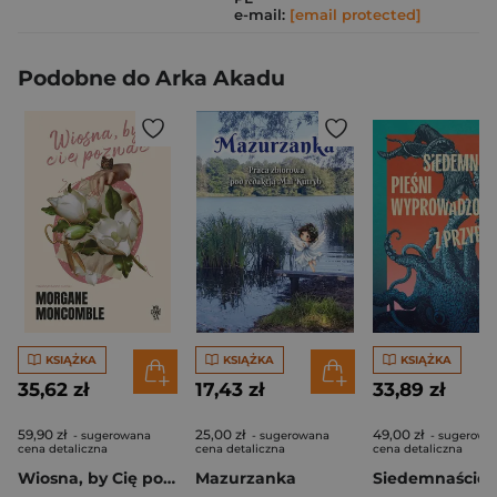
e-mail:
[email protected]
Podobne do Arka Akadu
KSIĄŻKA
KSIĄŻKA
KSIĄŻKA
35,62 zł
17,43 zł
33,89 zł
59,90 zł
25,00 zł
49,00 zł
- sugerowana
- sugerowana
- sugerowa
cena detaliczna
cena detaliczna
cena detaliczna
Wiosna, by Cię poznać
Mazurzanka