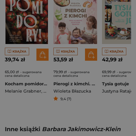
KSIĄŻKA
KSIĄŻKA
KSIĄŻKA
39,74 zł
53,59 zł
42,99 zł
65,00 zł
79,99 zł
69,99 zł
- sugerowana
- sugerowana
- sugerowa
cena detaliczna
cena detaliczna
cena detaliczna
Kocham pomidory! Sekrety uprawy najsmaczniejszych odmian w ogrodzie i na balkonie.
Pierogi z kimchi. Moje ulubione azjatyckie przepisy
Tysia gotuje
Melanie Grabner
,
Christine Weidenweber
Wioleta Błazucka
Justyna Ratajcz
9,4 (7)
Inne książki
Barbara Jakimowicz-Klein