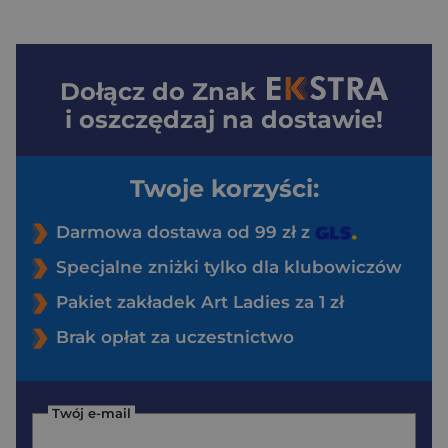
Dołącz do
Znak
i oszczędzaj na dostawie!
Twoje korzyści:
Darmowa dostawa od 99 zł z
Specjalne zniżki tylko dla klubowiczów
Pakiet zakładek Art Ladies za 1 zł
Brak opłat za uczestnictwo
Twój e-mail