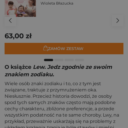
Wioleta Błazucka
63,00 zł
ZAMÓW ZESTAW
O książce
Lew. Jedz zgodnie ze swoim
znakiem zodiaku.
Wiele osób znaki zodiaku i to, co z tym jest
związane, traktuje z przymrużeniem oka.
Niesłusznie. Przecież historia dowodzi, że osoby
spod tych samych znaków często mają podobne
cechy charakteru, zbliżone preferencje, a przede
wszystkim podatność na te same choroby. Lwy, na
przykład, przeważnie uskarżają się na problemy z
układem krążenia, trapią je bóle stawów i mięśni,