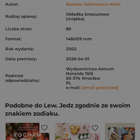
Autor:
Barbara Jakimowicz-Klein
Okładka broszurowa
Rodzaj oprawy:
(miękka)
Liczba stron:
80
Format:
148x109 mm
Rok wydania:
2002
Data premiery:
2026-04-01
Wydawnictwo Astrum
Norwida 19/6
Podmiot
50-374 Wrocław
odpowiedzialny:
PL
e-mail:
[email protected]
Podobne do Lew. Jedz zgodnie ze swoim
znakiem zodiaku.