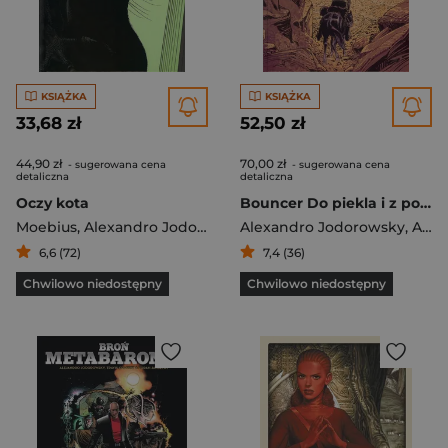
KSIĄŻKA
KSIĄŻKA
33,68 zł
52,50 zł
44,90 zł
70,00 zł
- sugerowana cena
- sugerowana cena
detaliczna
detaliczna
Oczy kota
Bouncer Do piekla i z powrotem
Moebius
,
Alexandro Jodorowsky
Alexandro Jodorowsky
,
Alejandro Jodorowsky
,
Alejandro Jodorowsky
6,6 (72)
7,4 (36)
Chwilowo niedostępny
Chwilowo niedostępny