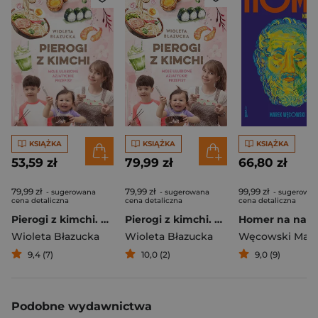
KSIĄŻKA
KSIĄŻKA
KSIĄŻKA
53,59 zł
79,99 zł
66,80 zł
79,99 zł
79,99 zł
99,99 zł
- sugerowana
- sugerowana
- sugerowa
cena detaliczna
cena detaliczna
cena detaliczna
Pierogi z kimchi. Moje ulubione azjatyckie przepisy
Pierogi z kimchi. Moje ulubione azjatyckie przepisy - książka z autografem
Wioleta Błazucka
Wioleta Błazucka
Węcowski Mar
9,4 (7)
10,0 (2)
9,0 (9)
Podobne wydawnictwa