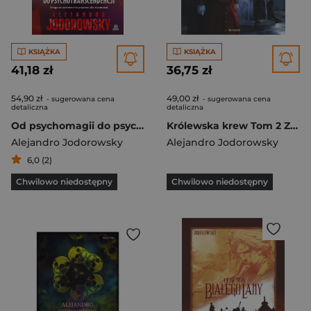
KSIĄŻKA
KSIĄŻKA
41,18 zł
36,75 zł
54,90 zł
49,00 zł
- sugerowana cena
- sugerowana cena
detaliczna
detaliczna
Od psychomagii do psychotranscendencji. Droga do uzdrowienia poprzez siłę wyobraźni
Królewska krew Tom 2 Zbrodnia i kara
Alejandro Jodorowsky
Alejandro Jodorowsky
6,0 (2)
Chwilowo niedostępny
Chwilowo niedostępny