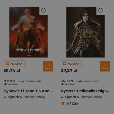
KSIĄŻKA
KSIĄŻKA
81,74 zł
37,27 zł
99,99 zł
45,00 zł
- sugerowana cena
- sugerowana cena
detaliczna
detaliczna
Synowie El Topo T.3 Abelkain
Rycerze Heliopolis 1 Nigredo, Faza czernienia
Alejandro Jodorowsky
Alejandro Jodorowsky
6,7 (28)