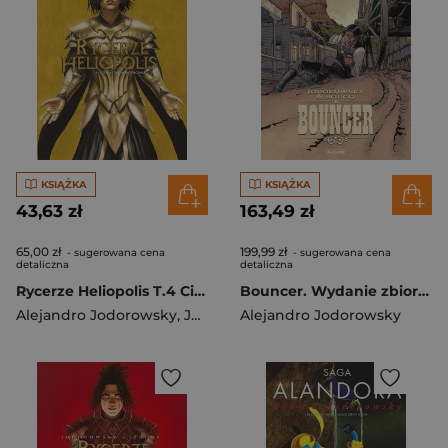
KSIĄŻKA
KSIĄŻKA
43,63 zł
163,49 zł
65,00 zł
199,99 zł
- sugerowana cena
- sugerowana cena
detaliczna
detaliczna
Rycerze Heliopolis T.4 Citrinitas, faza żółcienia
Bouncer. Wydanie zbiorcze T.1-7
Alejandro Jodorowsky
,
Jérémy Petiqueux
Alejandro Jodorowsky