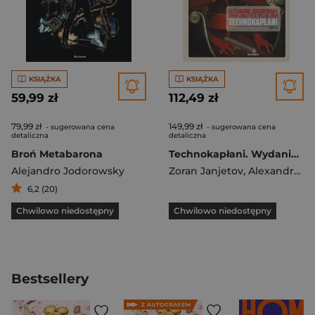
KSIĄŻKA
KSIĄŻKA
59,99 zł
112,49 zł
79,99 zł
149,99 zł
- sugerowana cena
- sugerowana cena
detaliczna
detaliczna
Broń Metabarona
Technokapłani. Wydanie zbiorcze T.1-4
Alejandro Jodorowsky
Zoran Janjetov
,
Alexandro Jodorowsky
6,2 (20)
Chwilowo niedostępny
Chwilowo niedostępny
Bestsellery