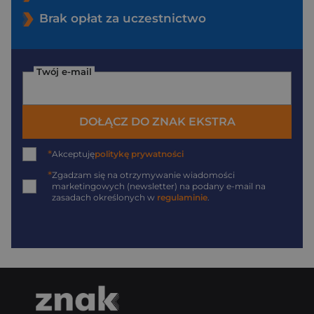
Brak opłat za uczestnictwo
Twój e-mail
DOŁĄCZ DO ZNAK EKSTRA
*
Akceptuję
politykę prywatności
*
Zgadzam się na otrzymywanie wiadomości
marketingowych (newsletter) na podany
e-mail
na
zasadach określonych w
regulaminie
.