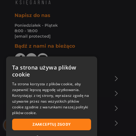
Napisz do nas
Poniedziałek - Piątek
8:00 - 18:00
[email protected]
Bądź z nami na bieżąco
Ta strona używa plików
cookie
O Księgarni Znak
Ta strona korzysta z plików cookie, aby
zapewnić lepszą wygodę użytkowania.
Zakupy u nas
Korzystając z tej strony, wyrażasz zgodę na
używanie przez nas wszystkich plików
cookie zgodnie z warunkami naszej polityki
Nasza oferta
plików cookie.
Nasi autorzy
ZAAKCEPTUJ ZGODY