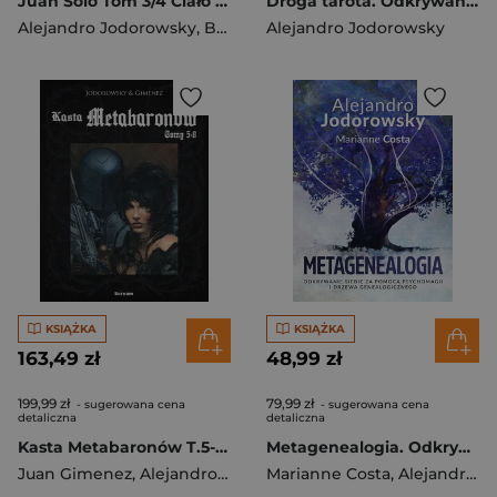
Juan Solo Tom 3/4 Ciało i Trąd / Święty Łajdak
Droga tarota. Odkrywanie tajemnic życia poprzez symbole i archetypy
Alejandro Jodorowsky
,
Bess Georges
Alejandro Jodorowsky
KSIĄŻKA
KSIĄŻKA
163,49 zł
48,99 zł
199,99 zł
79,99 zł
- sugerowana cena
- sugerowana cena
detaliczna
detaliczna
Kasta Metabaronów T.5-8 w.2
Metagenealogia. Odkrywanie siebie za pomocą psychomagii i drzewa genealogicznego
Juan Gimenez
,
Alejandro Jodorowsky
Marianne Costa
,
Alejandro Jodorowsky