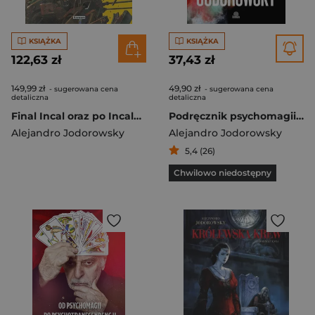
KSIĄŻKA
KSIĄŻKA
122,63 zł
37,43 zł
149,99 zł
49,90 zł
- sugerowana cena
- sugerowana cena
detaliczna
detaliczna
Final Incal oraz po Incalu (wydanie limitowane)
Podręcznik psychomagii praktyka szamańskiej psychoterapii
Alejandro Jodorowsky
Alejandro Jodorowsky
5,4 (26)
Chwilowo niedostępny