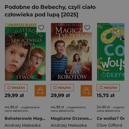
Podobne do Bebechy, czyli ciało
człowieka pod lupą [2025]
KSIĄŻKA
KSIĄŻKA
KSIĄŻKA
29,99 zł
29,99 zł
15,75 zł
44,99 zł
44,99 zł
34,99 zł
- sugerowana
- sugerowana
- sugerowa
cena detaliczna
cena detaliczna
cena detaliczna
Bohaterowie Magicznego Drzewa. Stwór [wydanie 2024]
Magiczne Drzewo. Czas robotów [wydanie 2024]
Andrzej Maleszka
Andrzej Maleszka
Clive Gifford