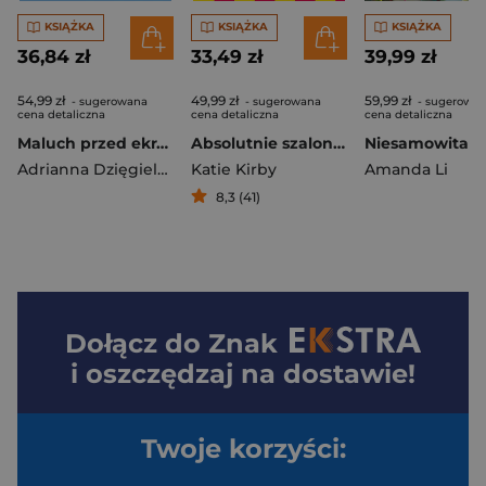
KSIĄŻKA
KSIĄŻKA
KSIĄŻKA
36,84 zł
33,49 zł
39,99 zł
54,99 zł
49,99 zł
59,99 zł
- sugerowana
- sugerowana
- sugerowa
cena detaliczna
cena detaliczna
cena detaliczna
Maluch przed ekranem. Jak chronić dzieci przed negatywnym wpływem technologii
Absolutnie szalony dziennik Lottie Brooks
Adrianna Dzięgielewska
Katie Kirby
Amanda Li
8,3 (41)
Dołącz do
Znak
i oszczędzaj na dostawie!
Twoje korzyści: