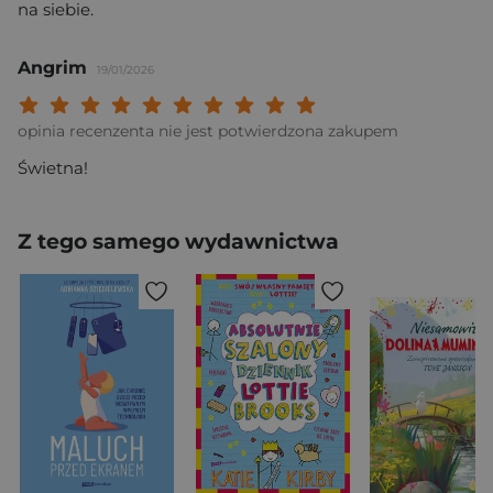
na siebie.
Angrim
19/01/2026
Twoja ocena: Beznadziejna 1/10"
Twoja ocena: Bardzo słaba 2/10"
Twoja ocena: Słaba 3/10"
Twoja ocena: Może być 4/10"
Twoja ocena: Przeciętna 5/10"
Twoja ocena: Dobra 6/10"
Twoja ocena: Bardzo dobra 7/10"
Twoja ocena: Rewelacyjna 8/10
Twoja ocena: Wybitna 9/10
Twoja ocena: Arcydzieło
opinia recenzenta nie jest potwierdzona zakupem
Świetna!
Z tego samego wydawnictwa