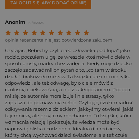
ZALOGUJ SIĘ, ABY DODAĆ OPINIĘ
Anonim
10/11/2025
Twoja ocena: Beznadziejna 1/10"
Twoja ocena: Bardzo słaba 2/10"
Twoja ocena: Słaba 3/10"
Twoja ocena: Może być 4/10"
Twoja ocena: Przeciętna 5/10"
Twoja ocena: Dobra 6/10"
Twoja ocena: Bardzo dobra 7/10"
Twoja ocena: Rewelacyjna 8/10
Twoja ocena: Wybitna 9/10
Twoja ocena: Arcydzieło
opinia recenzenta nie jest potwierdzona zakupem
Czytając „Bebechy, czyli ciało człowieka pod lupą” jako
rodzic, poczułem ulgę, że wreszcie ktoś mówi o ciele w
sposób prosty, mądry i bez zadęcia. Kiedy moje dziecko
zaczęło zadawać milion pytań o to, „co tam w środku
działa”, brakowało mi słów. Ta książka dała mi nie tylko
odpowiedzi, ale też odwagę, by o ciele mówić z
czułością i ciekawością, a nie z zakłopotaniem. Podoba
mi się, że autor nie moralizuje i nie straszy, tylko
zaprasza do poznawania siebie. Czytając, czułam radość
odkrywania razem z dzieckiem, jakbyśmy otwierali jakiś
tajemniczy, ale przyjazny mechanizm. To książka, która
wzmacnia relację i pokazuje, że wiedza może być
naprawdę bliska i codzienna. Idealna dla rodziców,
którzy chcą wychować dzieci świadome, ale też czułe