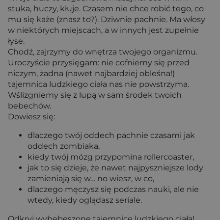
stuka, huczy, kłuje. Czasem nie chce robić tego, co
mu się każe (znasz to?). Dziwnie pachnie. Ma włosy
w niektórych miejscach, a w innych jest zupełnie
łyse.
Chodź, zajrzymy do wnętrza twojego organizmu.
Uroczyście przysięgam: nie cofniemy się przed
niczym, żadna (nawet najbardziej obleśna!)
tajemnica ludzkiego ciała nas nie powstrzyma.
Wślizgniemy się z lupą w sam środek twoich
bebechów.
Dowiesz się:
dlaczego twój oddech pachnie czasami jak
oddech zombiaka,
kiedy twój mózg przypomina rollercoaster,
jak to się dzieje, że nawet najpyszniejsze lody
zamieniają się w… no wiesz, w co,
dlaczego męczysz się podczas nauki, ale nie
wtedy, kiedy oglądasz seriale.
Odkryj wybebeszone tajemnice ludzkiego ciała!