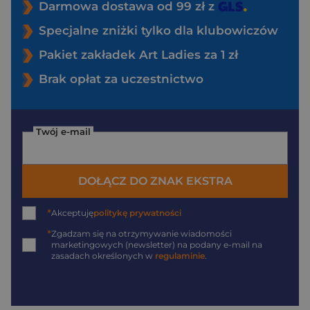
Darmowa dostawa od 99 zł z
Specjalne zniżki tylko dla klubowiczów
Pakiet zakładek Art Ladies za 1 zł
Brak opłat za uczestnictwo
Twój e-mail
DOŁĄCZ DO ZNAK EKSTRA
*
Akceptuję
politykę prywatności
*
Zgadzam się na otrzymywanie wiadomości
marketingowych (newsletter) na podany
e-mail
na
zasadach określonych w
regulaminie
.