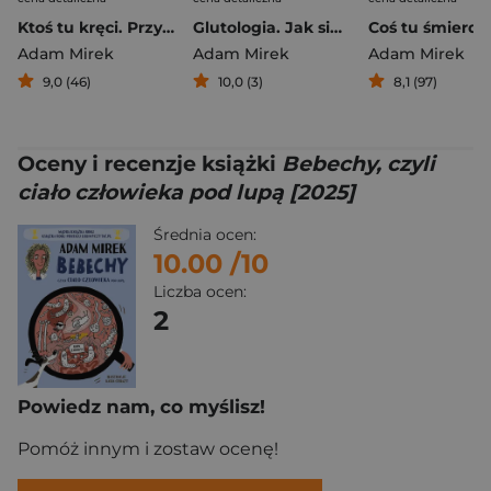
Ktoś tu kręci. Przygoda naukowo-detektywistyczna
Glutologia. Jak się nie dać mikropaskudom, wstrętnym robalom i podstępnym chorobom. Wydanie superkolorowe [barwione brzegi]
Adam Mirek
Adam Mirek
Adam Mirek
9,0 (46)
10,0 (3)
8,1 (97)
Oceny i recenzje książki
Bebechy, czyli
ciało człowieka pod lupą [2025]
Średnia ocen:
10.00
/10
Liczba ocen:
2
Powiedz nam, co myślisz!
Pomóż innym i zostaw ocenę!