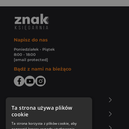
Napisz do nas
Poniedziałek - Piątek
8:00 - 18:00
[email protected]
Bądź z nami na bieżąco
O Księgarni Znak
Ta strona używa plików
cookie
Zakupy u nas
Ta strona korzysta z plików cookie, aby
Nasza oferta
zapewnić lepszą wygodę użytkowania.