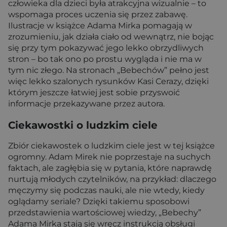
człowieka dla dzieci była atrakcyjna wizualnie – to
wspomaga proces uczenia się przez zabawę.
Ilustracje w książce Adama Mirka pomagają w
zrozumieniu, jak działa ciało od wewnątrz, nie bojąc
się przy tym pokazywać jego lekko obrzydliwych
stron – bo tak ono po prostu wygląda i nie ma w
tym nic złego. Na stronach „Bebechów” pełno jest
więc lekko szalonych rysunków Kasi Cerazy, dzięki
którym jeszcze łatwiej jest sobie przyswoić
informacje przekazywane przez autora.
Ciekawostki o ludzkim ciele
Zbiór ciekawostek o ludzkim ciele jest w tej książce
ogromny. Adam Mirek nie poprzestaje na suchych
faktach, ale zagłębia się w pytania, które naprawdę
nurtują młodych czytelników, na przykład: dlaczego
męczymy się podczas nauki, ale nie wtedy, kiedy
oglądamy seriale? Dzięki takiemu sposobowi
przedstawienia wartościowej wiedzy, „Bebechy”
Adama Mirka stają się wręcz instrukcją obsługi