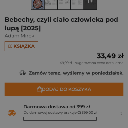
1+
Bebechy, czyli ciało człowieka pod
lupą [2025]
Adam Mirek
KSIĄŻKA
33,49 zł
49,99 zł
- sugerowana cena detaliczna
Zamów teraz, wyślemy w poniedziałek.
DODAJ DO KOSZYKA
Darmowa dostawa od 399 zł
Do darmowej dostawy brakuje Ci 399,00 zł