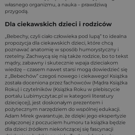
własnego organizmu, a nauka – prawdziwą
przygodą.
Dla ciekawskich dzieci i rodziców
„Bebechy, czyli ciało człowieka pod lupą” to idealna
propozycja dla ciekawskich dzieci, które chcą
poznawać anatomię w sposób humorystyczny i
rzetelny. Zachwycą się nią także rodzice, bo to tekst
mądry, zabawny i skutecznie wpaja dzieciakom
wiedzę – czasem nawet starsi mogą dowiedzieć się
z „Bebechów” czegoś nowego i ciekawego! Książka
została doceniona przez fachowców (Mądra Książka
Roku) i czytelników (Książka Roku w plebiscycie
portalu Lubimyczytac.pl w kategorii literatury
dziecięcej), jest doskonałym prezentem i
pożytecznym narzędziem do wspólnej edukacji.
Adam Mirek gwarantuje, że dzięki jego ekspertyzie
połączonej z poczuciem humoru ta książka będzie
dla dzieci źródłem niekończącej się fascynacji