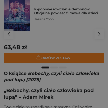
K-popowe łowczynie demonów.
Oficjalna powieść filmowa dla dzieci
Jessica Yoon
63,48 zł
ZAMÓW ZESTAW
O książce
Bebechy, czyli ciało człowieka
pod lupą [2025]
„Bebechy, czyli ciało człowieka pod
lupą” – Adam Mirek
Twoje ciało to zagadkowa maszyna. Coś w nim