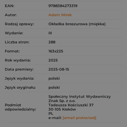
EAN:
9788384273319
Autor:
Adam Mirek
Rodzaj oprawy:
Okładka broszurowa (miękka)
Wydanie:
III
Liczba stron:
288
Format:
163x225
Rok wydania:
2025
Data premiery:
2025-08-15
Język wydania:
polski
Język oryginału:
polski
Społeczny Instytut Wydawniczy
Znak Sp. z o.o.
Podmiot
Tadeusza Kościuszki 37
odpowiedzialny:
30-105 Kraków
PL
e-mail:
[email protected]