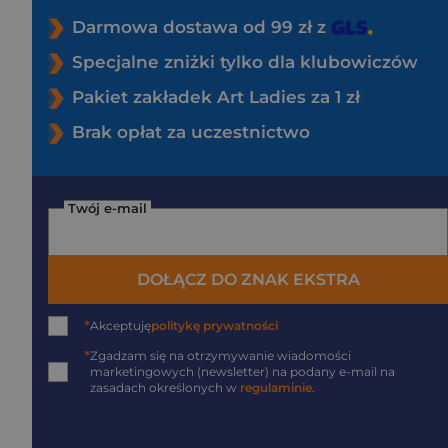
Darmowa dostawa od 99 zł z
Specjalne zniżki tylko dla klubowiczów
Pakiet zakładek Art Ladies za 1 zł
Brak opłat za uczestnictwo
Twój e-mail
DOŁĄCZ DO ZNAK EKSTRA
*
Akceptuję
politykę prywatności
*
Zgadzam się na otrzymywanie wiadomości
marketingowych (newsletter) na podany
e-mail
na
zasadach określonych w
regulaminie
.