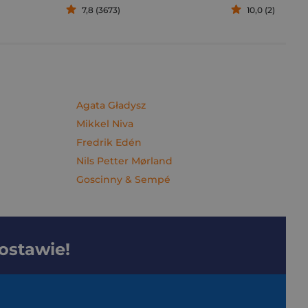
7,8 (3673)
10,0 (2)
Agata Gładysz
Mikkel Niva
Fredrik Edén
Nils Petter Mørland
Goscinny & Sempé
dostawie!