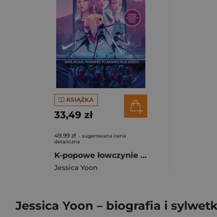
KSIĄŻKA
33,49 zł
49,99 zł
- sugerowana cena
detaliczna
K-popowe łowczynie demonów. Oficjalna powieść filmowa dla dzieci
Jessica Yoon
Jessica Yoon – biografia i sylwet