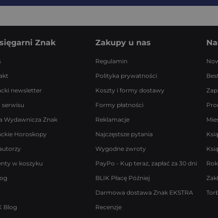
sięgarni Znak
Zakupy u nas
Na
s
Regulamin
Now
akt
Polityka prywatności
Best
acki newsletter
Koszty i formy dostawy
Zap
 serwisu
Formy płatności
Pro
a Wydawnicza Znak
Reklamacje
Mie
ackie Horoskopy
Najczęstsze pytania
Ksi
autorzy
Wygodne zwroty
Ksi
enty w koszyku
PayPo - Kup teraz, zapłać za 30 dni
Rok
log
BLIK Płacę Później
Zak
Darmowa dostawa Znak EKSTRA
Tor
 Blog
Recenzje