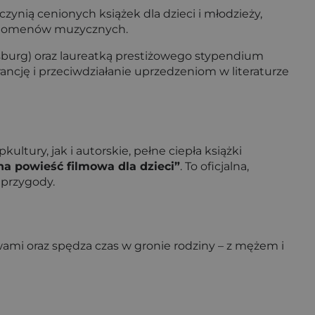
zynią cenionych książek dla dzieci i młodzieży,
 fenomenów muzycznych.
isburg) oraz laureatką prestiżowego stypendium
cję i przeciwdziałanie uprzedzeniom w literaturze
ltury, jak i autorskie, pełne ciepła książki
a powieść filmowa dla dzieci”
. To oficjalna,
 przygody.
awami oraz spędza czas w gronie rodziny – z mężem i