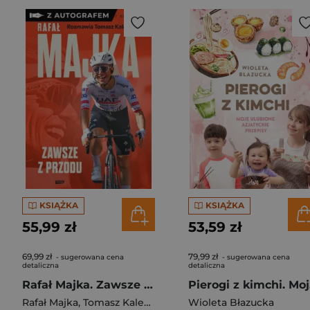
KSIĄŻKA
KSIĄŻKA
55,99 zł
53,59 zł
69,99 zł
79,99 zł
- sugerowana cena
- sugerowana cena
detaliczna
detaliczna
Rafał Majka. Zawsze z przodu. Rozmawia Tomasz Kalemba - książka z autografem
Pie
Rafał Majka
,
Tomasz Kalemba
Wioleta Błazucka