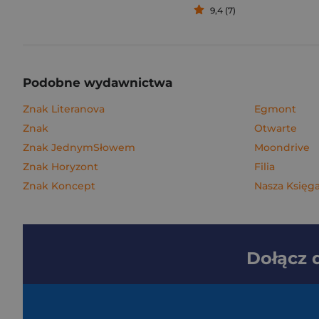
9,4 (7)
Podobne wydawnictwa
Znak Literanova
Egmont
Znak
Otwarte
Znak JednymSłowem
Moondrive
Znak Horyzont
Filia
Znak Koncept
Nasza Księga
Dołącz