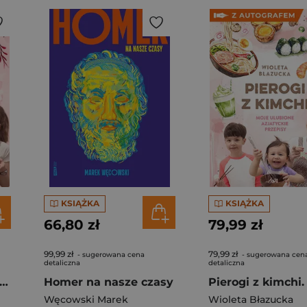
KSIĄŻKA
KSIĄŻKA
66,80 zł
79,99 zł
99,99 zł
79,99 zł
- sugerowana cena
- sugerowana cen
detaliczna
detaliczna
rogi z kimchi. Moje ulubione azjatyckie przepisy
Homer na nasze czasy
Węcowski Marek
Wioleta Błazucka