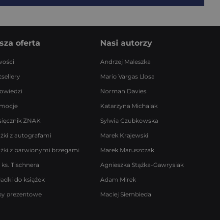
sza oferta
Nasi autorzy
ości
Andrzej Maleszka
sellery
Mario Vargas Llosa
owiedzi
Norman Davies
mocje
Katarzyna Michalak
sięcznik ZNAK
Sylwia Czubkowska
ążki z autografami
Marek Krajewski
ążki z barwionymi brzegami
Marek Maruszczak
 ks. Tischnera
Agnieszka Stążka-Gawrysiak
ładki do książek
Adam Mirek
by prezentowe
Maciej Siembieda