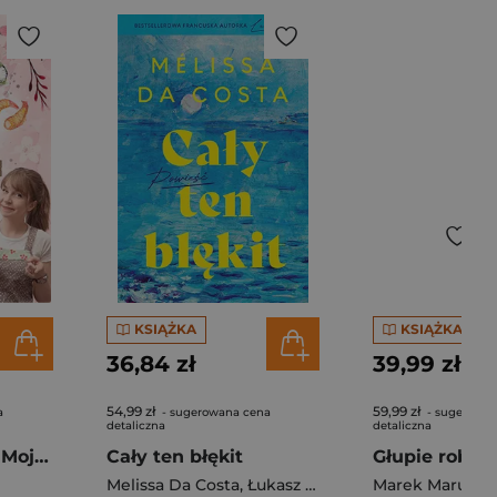
KSIĄŻKA
KSIĄŻKA
36,84 zł
39,99 zł
54,99 zł
59,99 zł
a
- sugerowana cena
- sugerowan
detaliczna
detaliczna
Pierogi z kimchi. Moje ulubione azjatyckie przepisy - książka z autografem
Cały ten błękit
Melissa Da Costa
,
Łukasz Müller
Marek Maruszc