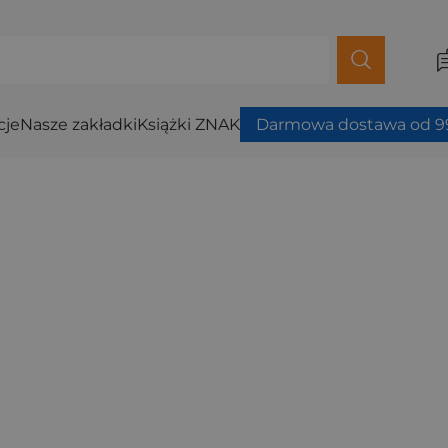
cje
Nasze zakładki
Książki ZNAK
Darmowa dostawa od 99