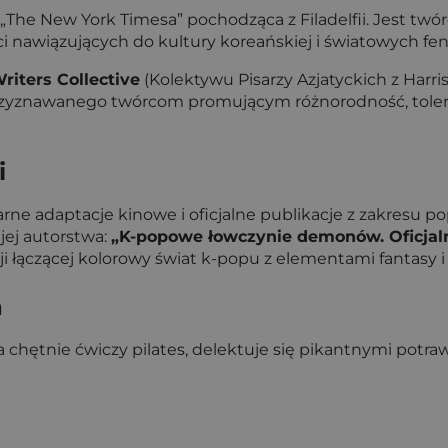
he New York Timesa” pochodząca z Filadelfii. Jest twórc
ści nawiązujących do kultury koreańskiej i światowych
riters Collective
(Kolektywu Pisarzy Azjatyckich z Harr
rzyznawanego twórcom promującym różnorodność, toleran
i
e adaptacje kinowe i oficjalne publikacje z zakresu popku
jej autorstwa:
„K-popowe łowczynie demonów. Oficjaln
 łączącej kolorowy świat k-popu z elementami fantasy i
a
ca chętnie ćwiczy pilates, delektuje się pikantnymi potr