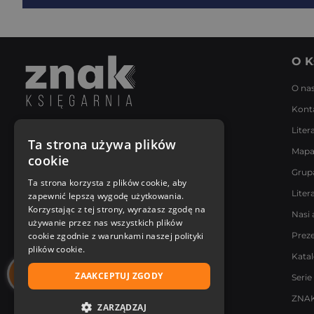
O K
O na
Kont
Liter
Napisz do nas
Ta strona używa plików
Mapa
Poniedziałek - Piątek
cookie
8:00 - 18:00
Grup
[email protected]
Ta strona korzysta z plików cookie, aby
Liter
zapewnić lepszą wygodę użytkowania.
Bądź z nami na bieżąco
Korzystając z tej strony, wyrażasz zgodę na
Nasi 
używanie przez nas wszystkich plików
cookie zgodnie z warunkami naszej polityki
Prez
plików cookie.
Kata
ZAAKCEPTUJ ZGODY
Serie
ZNAK
ZARZĄDZAJ