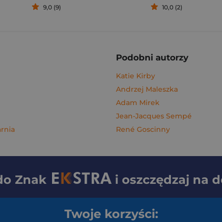
9,0 (9)
10,0 (2)
Podobni autorzy
Katie Kirby
Andrzej Maleszka
Adam Mirek
Jean-Jacques Sempé
rnia
René Goscinny
 do
Znak
i oszczędzaj na 
Twoje korzyści: