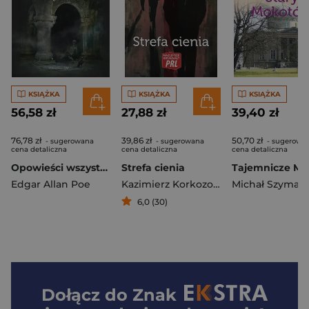
KSIĄŻKA
KSIĄŻKA
KSIĄŻKA
56,58 zł
27,88 zł
39,40 zł
76,78 zł
39,86 zł
50,70 zł
- sugerowana
- sugerowana
- sugerowa
cena detaliczna
cena detaliczna
cena detaliczna
Opowieści wszystkie T.1
Strefa cienia
Edgar Allan Poe
Kazimierz Korkozowicz
Michał Szymańs
6,0 (30)
Dołącz do
Znak