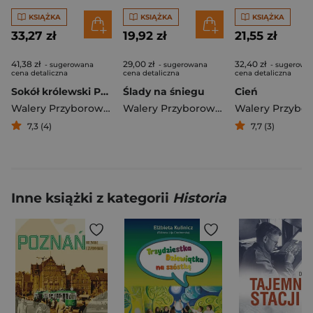
KSIĄŻKA
KSIĄŻKA
KSIĄŻKA
33,27 zł
19,92 zł
21,55 zł
41,38 zł
29,00 zł
32,40 zł
- sugerowana
- sugerowana
- sugerowa
cena detaliczna
cena detaliczna
cena detaliczna
Sokół królewski Powieść historyczna z czasów Zygmunta Augusta
Ślady na śniegu
Cień
Walery Przyborowski
Walery Przyborowski
7,3 (4)
7,7 (3)
Inne książki z kategorii
Historia