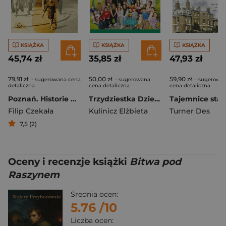
KSIĄŻKA
KSIĄŻKA
KSIĄŻKA
45,74 zł
35,85 zł
47,93 zł
79,91 zł
50,00 zł
59,90 zł
- sugerowana cena
- sugerowana
- sugerowa
detaliczna
cena detaliczna
cena detaliczna
Poznań. Historie nieznane i zapomniane
Trzydziestka Dziewiątka na szóstkę
Tajemnice stacj
Filip Czekała
Kulinicz Elżbieta
Turner Des
7,5 (2)
Oceny i recenzje książki
Bitwa pod
Raszynem
Średnia ocen:
5.76
/10
Liczba ocen: