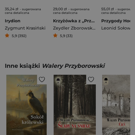
35,24 zł
29,00 zł
55,01 zł
- sugerowana
- sugerowana
- sugerowan
cena detaliczna
cena detaliczna
cena detaliczna
Irydion
Krzyżówka z „Przekroju”
Zygmunt Krasiński
Zeydler Zborowski Zygmunt
Leonid Sołowi
5,9 (392)
5,9 (33)
Inne książki
Walery Przyborowski