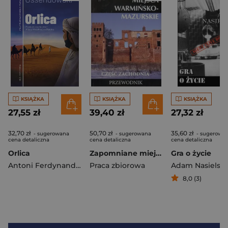
KSIĄŻKA
KSIĄŻKA
KSIĄŻKA
27,55 zł
39,40 zł
27,32 zł
32,70 zł
50,70 zł
35,60 zł
- sugerowana
- sugerowana
- sugerowa
cena detaliczna
cena detaliczna
cena detaliczna
Orlica
Zapomniane miejsca warmińsko - mazurskie. Część zachodnia. Przewodnik
Gra o życie
Antoni Ferdynand Ossendowski
Praca zbiorowa
Adam Nasielski
8,0 (3)