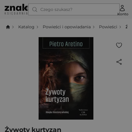
Czego szukasz?
Konto
Katalog
Powieści i opowiadania
Powieści
Ży
Żywoty kurtyzan