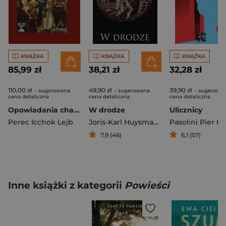
KSIĄŻKA
KSIĄŻKA
KSIĄŻKA
85,99 zł
38,21 zł
32,28 zł
110,00 zł
49,90 zł
39,90 zł
- sugerowana
- sugerowana
- sugerowa
cena detaliczna
cena detaliczna
cena detaliczna
Opowiadania chasyǳkie i ludowe.
W drodze
Ulicznicy
Perec Icchok Lejb
Joris-Karl Huysmans
Pasolini Pier Pa
7,9 (46)
6,1 (57)
Inne książki z kategorii
Powieści