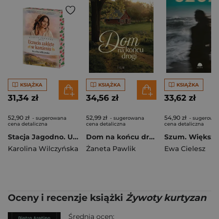
KSIĄŻKA
KSIĄŻKA
KSIĄŻKA
31,34 zł
34,56 zł
33,62 zł
52,90 zł
52,99 zł
54,90 zł
- sugerowana
- sugerowana
- sugerowa
cena detaliczna
cena detaliczna
cena detaliczna
Stacja Jagodno. Uczucia zaklęte w kamieniu (ilustrowane brzegi)
Dom na końcu drogi
Karolina Wilczyńska
Żaneta Pawlik
Ewa Cielesz
Oceny i recenzje książki
Żywoty kurtyzan
Średnia ocen: