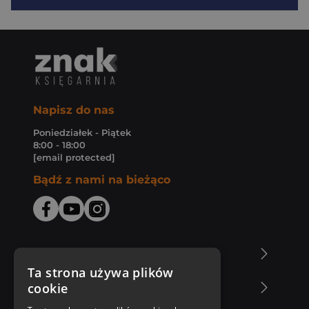
Napisz do nas
Poniedziałek - Piątek
8:00 - 18:00
[email protected]
Bądź z nami na bieżąco
O Księgarni Znak
Ta strona używa plików
cookie
Zakupy u nas