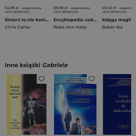
54,99 zł
89,90 zł
49,40 zł
- sugerowana
- sugerowana
- sugerowa
cena detaliczna
cena detaliczna
cena detaliczna
Śmierć to nie koniec. Dowody na życie po życiu
Encyklopedia uzdrawiania Edgara Cayce'a
Chris Carter
Reba Ann Karp
Baker Ike
Inne książki
Gabriele