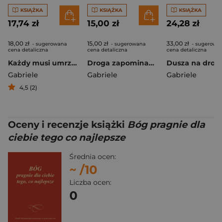
KSIĄŻKA
KSIĄŻKA
KSIĄŻKA
17,74 zł
15,00 zł
24,28 zł
18,00 zł
15,00 zł
33,00 zł
- sugerowana
- sugerowana
- sugerowa
cena detaliczna
cena detaliczna
cena detaliczna
Każdy musi umrzeć sam
Droga zapominania Mikrokosmos w makrokosmosie
Gabriele
Gabriele
Gabriele
4,5 (2)
Oceny i recenzje książki
Bóg pragnie dla
ciebie tego co najlepsze
Średnia ocen:
~
/10
Liczba ocen:
0