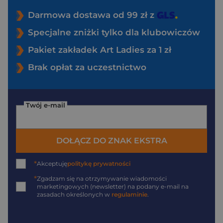
Darmowa dostawa od 99 zł z
Specjalne zniżki tylko dla klubowiczów
Pakiet zakładek Art Ladies za 1 zł
Brak opłat za uczestnictwo
Twój e-mail
DOŁĄCZ DO ZNAK EKSTRA
*
Akceptuję
politykę prywatności
*
Zgadzam się na otrzymywanie wiadomości
marketingowych (newsletter) na podany
e-mail
na
zasadach określonych w
regulaminie
.