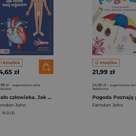
KSIĄŻKA
KSIĄŻKA
4,65 zł
21,99 zł
,99 zł
24,90 zł
- sugerowana cena
- sugerowana cen
aliczna
detaliczna
Ciało człowieka. Jak działa twój organizm
ophie
arndon John
,
Farndon John
,
Philip Parker
,
Key Ann
Farndon John
10,0 (3)