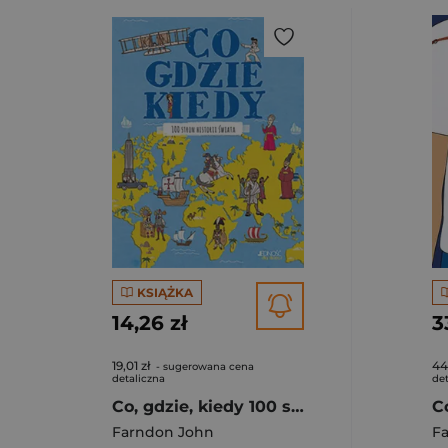
KSIĄŻKA
14,26 zł
3
19,01 zł
44
- sugerowana cena
detaliczna
det
Co, gdzie, kiedy 100 stron historii świata
Farndon John
F