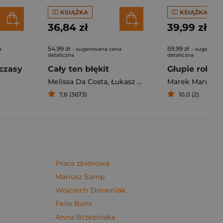
KSIĄŻKA
KSIĄŻKA
36,84 zł
39,99 zł
54,99 zł
59,99 zł
a
- sugerowana cena
- sugerowan
detaliczna
detaliczna
czasy
Cały ten błękit
Melissa Da Costa
,
Łukasz Müller
Marek Maruszc
7,8 (3673)
10,0 (2)
Praca zbiorowa
Mariusz Samp
Wojciech Drewniak
Felix Bohr
Anna Brzezińska