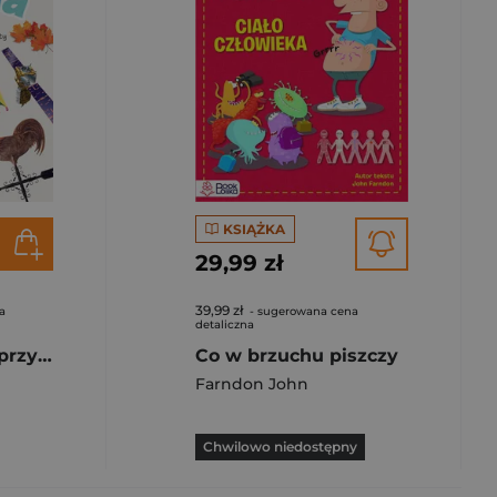
KSIĄŻKA
29,99 zł
39,99 zł
a
- sugerowana cena
detaliczna
Pogoda Poznaję przyrodę - fakty, ciekawostki, eksperymenty
Co w brzuchu piszczy
Farndon John
Chwilowo niedostępny