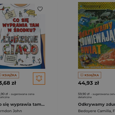
KSIĄŻKA
KSIĄŻKA
3,68 zł
44,93 zł
,90 zł
59,90 zł
- sugerowana cena
- sugerowana cen
aliczna
detaliczna
Co się wyprawia tam w środku? Ludzkie ciało
arndon John
Bedoyere Camilla
,
Fa