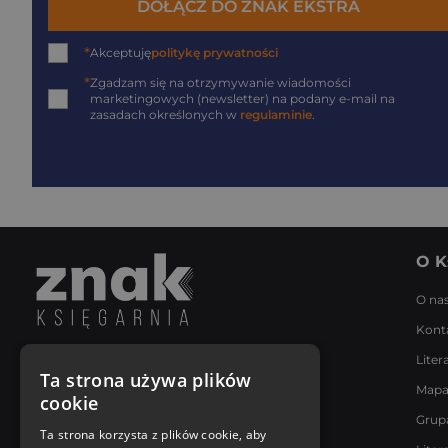
DOŁĄCZ DO ZNAK EKSTRA
*
Akceptuję
politykę prywatności
*
Zgadzam się na otrzymywanie wiadomości
marketingowych (newsletter) na podany
e-mail
na
zasadach określonych w
regulaminie
.
O K
O na
Kont
Liter
Napisz do nas
Ta strona używa plików
Mapa
Poniedziałek - Piątek
cookie
8:00 - 18:00
Grup
[email protected]
Ta strona korzysta z plików cookie, aby