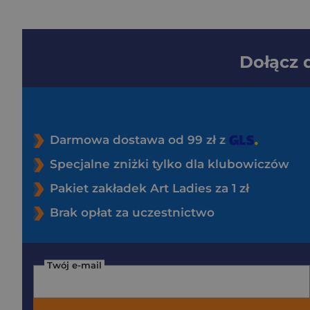
Dołącz
Darmowa dostawa od 99 zł z
Specjalne zniżki tylko dla klubowiczów
Pakiet zakładek Art Ladies za 1 zł
Brak opłat za uczestnictwo
Twój e-mail