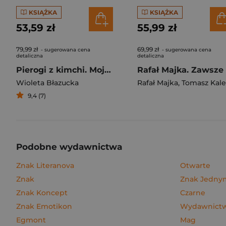
KSIĄŻKA
KSIĄŻKA
53,59 zł
55,99 zł
79,99 zł
69,99 zł
- sugerowana cena
- sugerowana cena
detaliczna
detaliczna
Pierogi z kimchi. Moje ulubione azjatyckie przepisy
Wioleta Błazucka
Rafał Majka
,
Tomasz Kalemba
9,4 (7)
Podobne wydawnictwa
Znak Literanova
Otwarte
Znak
Znak Jedn
Znak Koncept
Czarne
Znak Emotikon
Wydawnictwo
Egmont
Mag