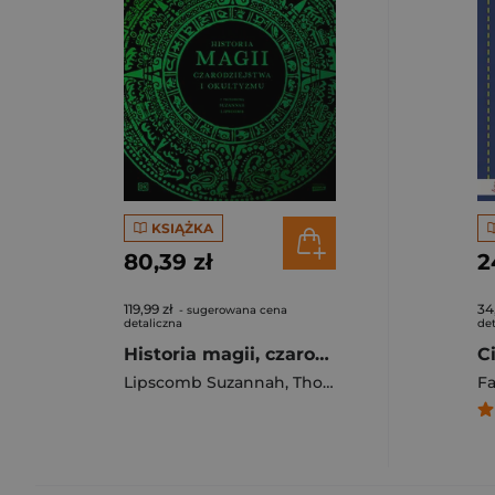
KSIĄŻKA
80,39 zł
2
119,99 zł
34
- sugerowana cena
detaliczna
det
Historia magii, czarodziejstwa i okultyzmu
Lipscomb Suzannah
,
Thomas Cussans
,
Page S
F