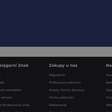
sięgarni Znak
Zakupy u nas
Na
s
Regulamin
Now
akt
Polityka prywatności
Best
acki newsletter
Koszty i formy dostawy
Zap
 serwisu
Formy płatności
Pro
a Wydawnicza Znak
Reklamacje
Mie