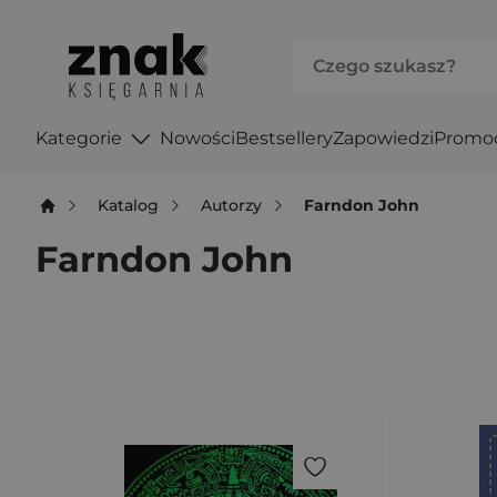
Kategorie
Nowości
Bestsellery
Zapowiedzi
Promo
Katalog
Autorzy
Farndon John
Farndon John