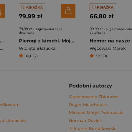
KSIĄŻKA
KSIĄŻKA
79,99 zł
66,80 zł
79,99 zł
99,99 zł
- sugerowana cena
- sugerowana cen
detaliczna
detaliczna
Rafał Majka. Zawsze z przodu. Rozmawia Tomasz Kalemba - książka z autografem
Pierogi z kimchi. Moje ulubione azjatyckie przepisy - książka z autografem
Homer na nasze 
Wioleta Błazucka
Węcowski Marek
10,0 (2)
9,0 (9)
Podobni autorzy
Opracowanie Zbiorowe
ymSłowem
Roger Moorhouse
Michael Morys-Twarowski
 Literackie
Norman Davies
Tillmann Bendikowski