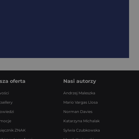
sza oferta
Nasi autorzy
ości
Andrzej Maleszka
sellery
Mario Vargas Llosa
owiedzi
Norman Davies
mocje
Katarzyna Michalak
sięcznik ZNAK
Sylwia Czubkowska