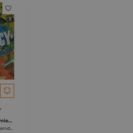
a
Odkrywamy zdumiewający świat Nowe spojrzenie na rzeczywistość
rndon John
,
Graham Ian