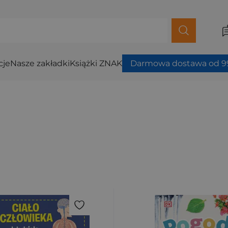
cje
Nasze zakładki
Książki ZNAK
Darmowa dostawa od 99