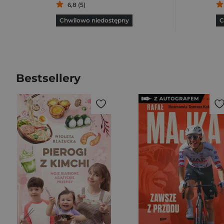
6,8 (5)
Chwilowo niedostępny
C
Bestsellery