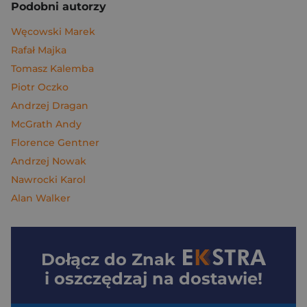
Podobni autorzy
Węcowski Marek
Rafał Majka
Tomasz Kalemba
Piotr Oczko
Andrzej Dragan
McGrath Andy
Florence Gentner
Andrzej Nowak
Nawrocki Karol
Alan Walker
Dołącz do
Znak
i oszczędzaj na dostawie!