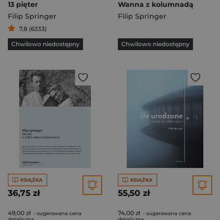
13 pięter
Wanna z kolumnadą
Filip Springer
Filip Springer
7,8 (6333)
Chwilowo niedostępny
Chwilowo niedostępny
KSIĄŻKA
KSIĄŻKA
36,75 zł
55,50 zł
49,00 zł
74,00 zł
- sugerowana cena
- sugerowana cena
detaliczna
detaliczna