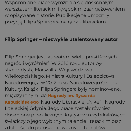
Wspomniane prace wyróżniają się doskonałym
warsztatem literackim i głębokim zaangażowaniem
w opisywane historie. Publikacje te umocniły
pozycję Filipa Springera na rynku literackim.
Filip Springer – niezwykle utalentowany autor
Filip Springer jest laureatem wielu prestiżowych
nagród i wyróżnień. W 2010 roku autor był
stypendystą Marszałka Województwa
Wielkopolskiego, Ministra Kultury i Dziedzictwa
Narodowego, a w 2012 roku Narodowego Centrum
Kultury. Książki Filipa Springera były nominowane,
między innymi do
Nagrody im. Ryszarda
, Nagrody Literackiej „Nike” i Nagrody
Kapuścińskiego
Literackiej Gdynia. Jego prace zostały również
docenione przez licznych krytyków i czytelników, co
świadczy o jego wybitnym talencie literackim oraz
zdolności do poruszania ważnych tematów