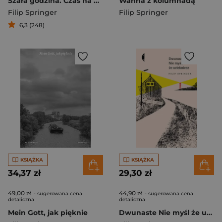
Szara godzina. Czas na nową architekturę
Wanna z kolumnadą
Filip Springer
Filip Springer
6,3 (248)
KSIĄŻKA
KSIĄŻKA
34,37 zł
29,30 zł
49,00 zł
44,90 zł
- sugerowana cena
- sugerowana cena
detaliczna
detaliczna
Mein Gott, jak pięknie
Dwunaste Nie myśl że uciekniesz