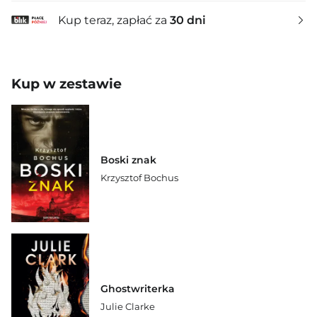
Kup teraz, zapłać za
30 dni
Kup w zestawie
Boski znak
Krzysztof Bochus
Ghostwriterka
Julie Clarke