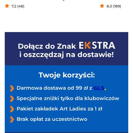
7,2 (48)
8,0 (189)
Dołącz do
Znak
i oszczędzaj na dostawie!
Twoje korzyści:
Darmowa dostawa od 99 zł z
Specjalne zniżki tylko dla klubowiczów
Pakiet zakładek Art Ladies za 1 zł
Brak opłat za uczestnictwo