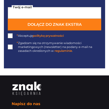
Twój e-mail
DOŁĄCZ DO ZNAK EKSTRA
*
Akceptuję
politykę prywatności
*
Zgadzam się na otrzymywanie wiadomości
marketingowych (newsletter) na podany
e-mail
na
zasadach określonych w
regulaminie
.
Napisz do nas