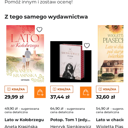
Pomóż innym i zostaw ocenę!
Z tego samego wydawnictwa
KSIĄŻKA
KSIĄŻKA
KSIĄŻKA
29,99 zł
37,44 zł
32,60 zł
49,90 zł
64,90 zł
54,90 zł
- sugerowana
- sugerowana
- sugerowa
cena detaliczna
cena detaliczna
cena detaliczna
Lato w Kołobrzegu
Potop. Tom 1 (edycja kolekcjonerska z barwionymi brzegami)
Aneta Krasińska
Henryk Sienkiewicz
Wioletta Piase