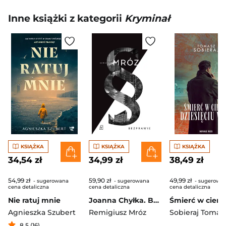
Inne książki z kategorii
Kryminał
KSIĄŻKA
KSIĄŻKA
KSIĄŻKA
34,54 zł
34,99 zł
38,49 zł
54,99 zł
59,90 zł
49,99 zł
- sugerowana
- sugerowana
- sugerowa
cena detaliczna
cena detaliczna
cena detaliczna
Nie ratuj mnie
Joanna Chyłka. Bezprawie. Wydanie specjalne
Agnieszka Szubert
Remigiusz Mróz
Sobieraj Tomas
8,5 (16)