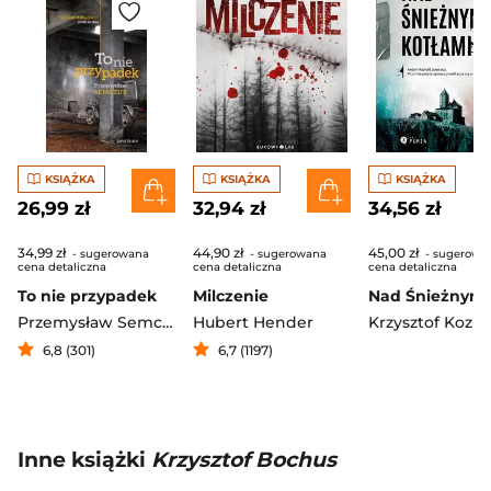
KSIĄŻKA
KSIĄŻKA
KSIĄŻKA
26,99 zł
32,94 zł
34,56 zł
34,99 zł
44,90 zł
45,00 zł
- sugerowana
- sugerowana
- sugerowa
cena detaliczna
cena detaliczna
cena detaliczna
To nie przypadek
Milczenie
Przemysław Semczuk
Hubert Hender
Krzysztof Kozio
6,8 (301)
6,7 (1197)
Inne książki
Krzysztof Bochus