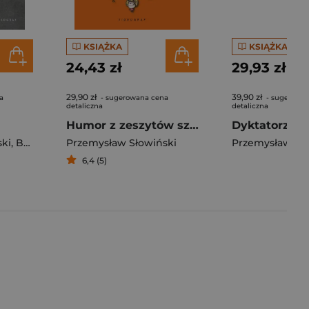
KSIĄŻKA
KSIĄŻKA
24,43 zł
29,93 zł
29,90 zł
39,90 zł
a
- sugerowana cena
- sugerowa
detaliczna
detaliczna
Humor z zeszytów szkolnych
ki
,
Bogdan Lach
Przemysław Słowiński
Przemysław Sło
6,4 (5)