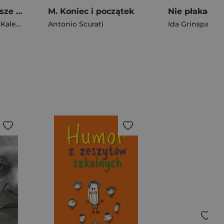
Rafał Majka. Zawsze z przodu. Rozmawia Tomasz Kalemba - książka z autografem
M. Koniec i początek
alemba
Antonio Scurati
Ida Grinspan
,
Ber