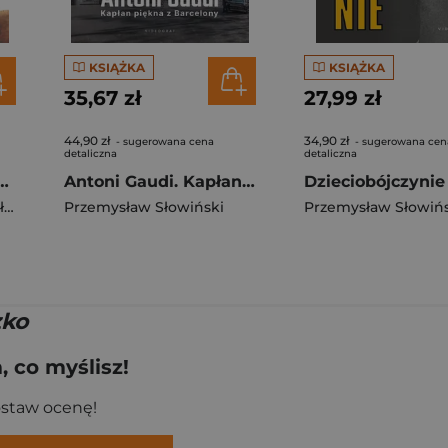
KSIĄŻKA
KSIĄŻKA
35,67 zł
27,99 zł
44,90 zł
34,90 zł
- sugerowana cena
- sugerowana cen
detaliczna
detaliczna
rszawskie w 100 przedmiotach
Antoni Gaudi. Kapłan piękna z Barcelony
Dzieciobójczynie
ki
Przemysław Słowiński
Przemysław Słowińs
zko
 co myślisz!
ostaw ocenę!