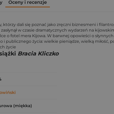
y
Oceny i recenzje
 którzy dali się poznać jako zręczni biznesmeni i filantr
nie, zasłynął w czasie dramatycznych wydarzeń na kijows
ce o fotel mera Kijowa. W barwnej opowieści o słynnych b
 i publicznego życia: wielkie pieniądze, wielką miłość, 
ch życie
siążki
Bracia Kliczko
4
owiński
urowa (miękka)