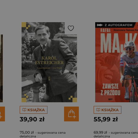
KSIĄŻKA
KSIĄŻKA
39,90 zł
55,99 zł
75,00 zł
69,99 zł
- sugerowana cena
- sugerowana cen
detaliczna
detaliczna