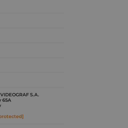
VIDEOGRAF S.A.
y 65A
w
protected]