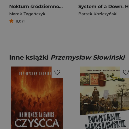
Nokturn śródziemnomorski
Sys
Marek Zagańczyk
Bartek Koziczyński
8,0 (1)
Inne książki
Przemysław Słowiński