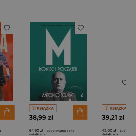
KSIĄŻKA
KSIĄŻKA
38,99 zł
39,21 zł
64,90 zł
42,00 zł
a
- sugerowana cena
- sugerowa
detaliczna
detaliczna