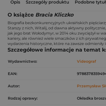
Opis
Szczegóły produktu
Podobne tytuł
O książce
Bracia Kliczko
Biografia bezkonkurencyjnych ukraińskich pięściarzy,
Starszy z nich, Witalij, od dawna aktywny politycz
jak jego brat Wołodymyr, w 2014 oku zwyciężył w wal
kariery, ale również wiele smaczków z ich prywatnego
wydarzenia historyczne, które na zawsze odmieniły i
Szczegółowe informacje na temat k
Wydawnictwo:
Videograf
EAN:
978837835949
Autor:
Przemysław Sł
Rodzaj oprawy:
Okładka brosz