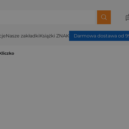
cje
Nasze zakładki
Książki ZNAK
Darmowa dostawa od 99
Kliczko