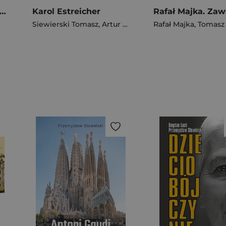
tem of a Down. Hipnotyczny krzyk wyd. 2
Karol Estreicher
Siewierski Tomasz
,
Artur Wójcik
Rafał Majka
,
Tomasz K