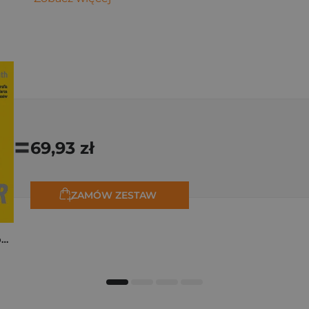
=
69,93 zł
ZAMÓW ZESTAW
Tadej Pogačar. Niepokonany