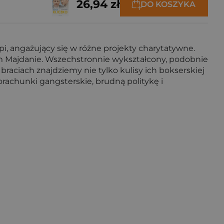
26,94 zł
DO KOSZYKA
opi, angażujący się w różne projekty charytatywne.
kim Majdanie. Wszechstronnie wykształcony, podobnie
raciach znajdziemy nie tylko kulisy ich bokserskiej
porachunki gangsterskie, brudną politykę i