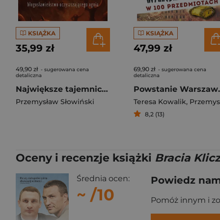
KSIĄŻKA
KSIĄŻKA
35,99 zł
47,99 zł
49,90 zł
69,90 zł
- sugerowana cena
- sugerowana cena
detaliczna
detaliczna
Największe tajemnice czyśća. Błogosławieństwo oczyszczającego ognia
Powstanie Wa
Przemysław Słowiński
Teresa Kowalik
,
Przemysław Słowińs
8,2 (13)
Oceny i recenzje książki
Bracia Klic
Średnia ocen:
Powiedz nam,
~
/10
Pomóż innym i z