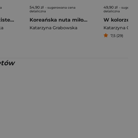
54,90 zł
49,90 zł
na
- sugerowana cena
- sugerowa
detaliczna
detaliczna
Kometa. Gwieździste niebo nad nami. 2
Koreańska nuta miłości (ilustrowane brzegi)
ka
Katarzyna Grabowska
Katarzyna Gra
7,5 (29)
etów