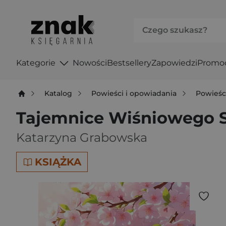
Kategorie
Nowości
Bestsellery
Zapowiedzi
Promo
Katalog
Powieści i opowiadania
Powieśc
Tajemnice Wiśniowego S
Katarzyna Grabowska
KSIĄŻKA