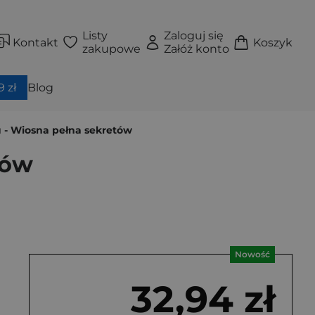
Listy
Zaloguj się
Kontakt
Koszyk
zakupowe
Załóż konto
 zł
Blog
 - Wiosna pełna sekretów
tów
Nowość
32,94 zł