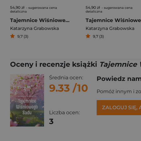
54,90 zł
54,90 zł
- sugerowana cena
- sugerowana cena
detaliczna
detaliczna
Tajemnice Wiśniowego Sadu - W upale lata
Katarzyna Grabowska
Katarzyna Grabowska
9,7 (3)
9,7 (3)
Oceny i recenzje książki
Tajemnice 
Średnia ocen:
Powiedz nam,
9.33
/10
Pomóż innym i z
ZALOGUJ SIĘ,
Liczba ocen:
3