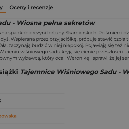
y
Oceny i recenzje
du - Wiosna pełna sekretów
dyna spadkobierczyni fortuny Skarbierskich. Po śmierci
iedyś. Wspierana przez przyjaciółkę, próbuje stawić czoła 
ufała, zaczynają budzić w niej niepokój. Pojawiają się też 
W cieniu wiśniowego sadu kryją się cienie przeszłości i 
wnym wybawcą, który ocali Weronikę i sprawi, że jej serc
siążki
Tajemnice Wiśniowego Sadu - W
6
abowska