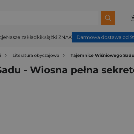
cje
Nasze zakładki
Książki ZNAK
Darmowa dostawa od 99
i
Literatura obyczajowa
Tajemnice Wiśniowego Sadu
adu - Wiosna pełna sekre