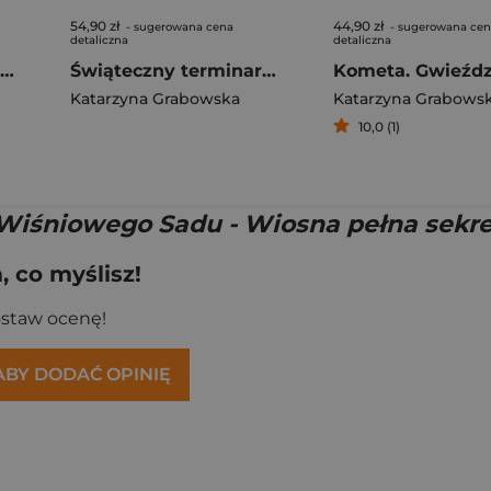
54,90 zł
44,90 zł
- sugerowana cena
- sugerowana ce
detaliczna
detaliczna
Tajemnice Wiśniowego Sadu - Jesienne powroty
Świąteczny terminarz uczuć (ilustrowane brzegi)
Katarzyna Grabowska
Katarzyna Grabows
10,0 (1)
Wiśniowego Sadu - Wiosna pełna sekr
 co myślisz!
ostaw ocenę!
 ABY DODAĆ OPINIĘ