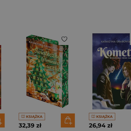
KSIĄŻKA
KSIĄŻKA
32,39 zł
26,94 zł