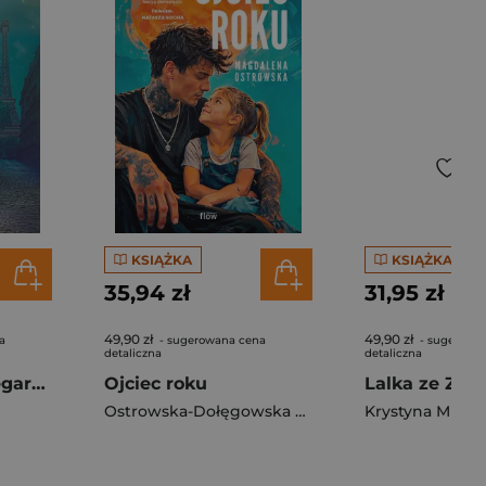
KSIĄŻKA
KSIĄŻKA
35,94 zł
31,95 zł
49,90 zł
49,90 zł
a
- sugerowana cena
- sugerowa
detaliczna
detaliczna
Zapomniana księgarnia w Paryżu
Ojciec roku
Ostrowska-Dołęgowska Magdalena
Krystyna Mirek