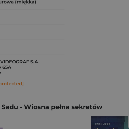
urowa (miękka)
VIDEOGRAF S.A.
y 65A
w
protected]
Sadu - Wiosna pełna sekretów