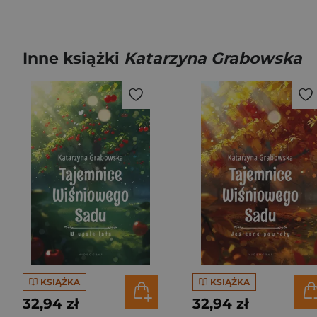
Inne książki
Katarzyna Grabowska
KSIĄŻKA
KSIĄŻKA
32,94 zł
32,94 zł