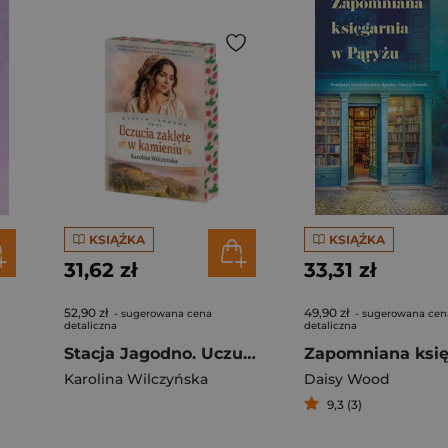
KSIĄŻKA
KSIĄŻKA
31,62 zł
33,31 zł
52,90 zł
49,90 zł
- sugerowana cena
- sugerowana cen
detaliczna
detaliczna
Stacja Jagodno. Uczucia zaklęte w kamieniu (ilustrowane brzegi)
Karolina Wilczyńska
Daisy Wood
9,3 (3)