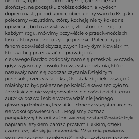
historii są ogromne, tam dzieje się tyle, że ciężko
skończyć, na początku zrobisz oddech, a wydech
dopiero nastąpi pod koniec obiecujemy wam to.Książka
polecamy wszystkim, którzy kochają nie tylko ładne
opowieści, bo tu aż wylewa się zlo, które czai się na
każdym rogu, mówimy oczywiście o przeciwnościach
losu, z którymi trzeba żyć i je przeżyć. Polecamy ją
fanom opowieści obyczajowych i zwykłym Kowalskim,
którzy chcą przeczytać na prawdę coś
ciekawego.Bardzo podobały nam się przeskoki w czasie,
gdyż wyjaśniały powolutku wszystkie pytania, które
nasuwały nam się podczas czytania.Dzięki tym
przeskoką rzeczywiście książka stała się ciekawsza, niż
miałoby to być pokazane po kolei.Ciekawa też było to,
że w książce nie występowało wiele osób i dzięki temu
autorka pozwoli sobie wprowadzić nie jednego
głównego bohatera, lecz kilku, chociaż wszystko kręciło
się wokół opowieści o Oli. Mogliśmy poznać
perspektywę historii każdej ważnej postaci.Powieść była
napisana językiem bardzo prostym i lekkim, dzięki
czemu czytało się ją znakomicie. W sumie powiemy
wam że zaczelysmy jakoś o 21, a skończyłyśmy po 2 w