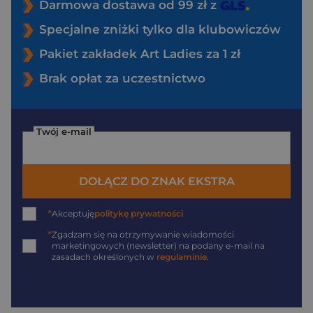
Darmowa dostawa od 99 zł z
Specjalne zniżki tylko dla klubowiczów
Pakiet zakładek Art Ladies za 1 zł
Brak opłat za uczestnictwo
Twój e-mail
DOŁĄCZ DO ZNAK EKSTRA
*
Akceptuję
politykę prywatności
*
Zgadzam się na otrzymywanie wiadomości
marketingowych (newsletter) na podany
e-mail
na
zasadach określonych w
regulaminie
.