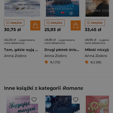
KSIĄŻKA
KSIĄŻKA
KSIĄŻKA
30,75 zł
25,93 zł
33,45 zł
45,00 zł
49,95 zł
49,90 zł
- sugerowana
- sugerowana
- sugerowa
cena detaliczna
cena detaliczna
cena detaliczna
Tam, gdzie wyją wilki
Drugi płatek śniegu
Miłość niczyja
Anna Ziobro
Anna Ziobro
Anna Ziobro
8,1 (72)
8,2 (95)
Inne książki z kategorii
Romans