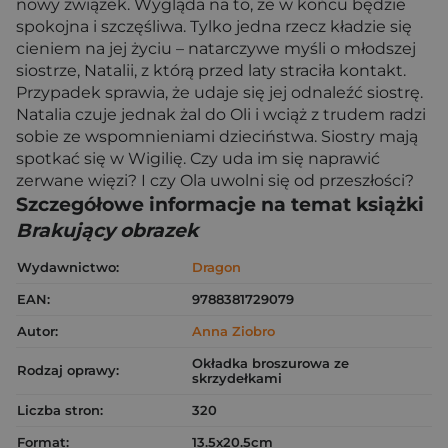
nowy związek. Wygląda na to, że w końcu będzie
spokojna i szczęśliwa. Tylko jedna rzecz kładzie się
cieniem na jej życiu – natarczywe myśli o młodszej
siostrze, Natalii, z którą przed laty straciła kontakt.
Przypadek sprawia, że udaje się jej odnaleźć siostrę.
Natalia czuje jednak żal do Oli i wciąż z trudem radzi
sobie ze wspomnieniami dzieciństwa. Siostry mają
spotkać się w Wigilię. Czy uda im się naprawić
zerwane więzi? I czy Ola uwolni się od przeszłości?
Szczegółowe informacje na temat książki
Brakujący obrazek
Wydawnictwo:
Dragon
EAN:
9788381729079
Autor:
Anna Ziobro
Okładka broszurowa ze
Rodzaj oprawy:
skrzydełkami
Liczba stron:
320
Format:
13.5x20.5cm