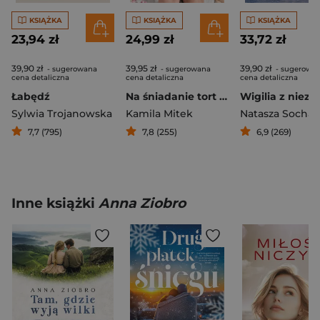
KSIĄŻKA
KSIĄŻKA
KSIĄŻKA
23,94 zł
24,99 zł
33,72 zł
39,90 zł
39,95 zł
39,90 zł
- sugerowana
- sugerowana
- sugerowa
cena detaliczna
cena detaliczna
cena detaliczna
Łabędź
Na śniadanie tort szpinakowy
Sylwia Trojanowska
Kamila Mitek
Natasza Socha
7,7 (795)
7,8 (255)
6,9 (269)
Inne książki
Anna Ziobro