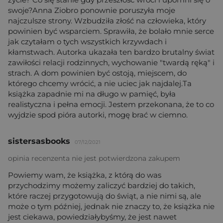
swoje?Anna Ziobro ponownie poruszyła moje
najczulsze strony. Wzbudziła złość na człowieka, który
powinien być wsparciem. Sprawiła, że bolało mnie serce
jak czytałam o tych wszystkich krzywdach i
kłamstwach. Autorka ukazała ten bardzo brutalny świat
zawiłości relacji rodzinnych, wychowanie "twardą ręką" i
strach. A dom powinien być ostoją, miejscem, do
którego chcemy wrócić, a nie uciec jak najdalej.Ta
książka zapadnie mi na długo w pamięć, była
realistyczna i pełna emocji. Jestem przekonana, że to co
wyjdzie spod pióra autorki, mogę brać w ciemno.
sistersasbooks
07/12/2021
opinia recenzenta nie jest potwierdzona zakupem
Powiemy wam, że książka, z którą do was
przychodzimy możemy zaliczyć bardziej do takich,
które raczej przygotowują do świąt, a nie nimi są, ale
może o tym później, jednak nie znaczy to, że książka nie
jest ciekawa, powiedziałybyśmy, że jest nawet