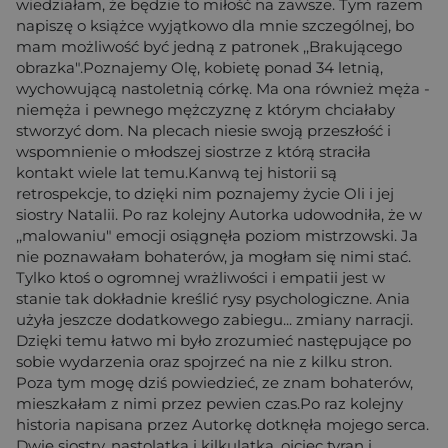
wiedziałam, że będzie to miłość na zawsze. Tym razem
napiszę o książce wyjątkowo dla mnie szczególnej, bo
mam możliwość być jedną z patronek ,,Brakującego
obrazka".Poznajemy Olę, kobietę ponad 34 letnią,
wychowującą nastoletnią córkę. Ma ona również męża -
niemęża i pewnego mężczyznę z którym chciałaby
stworzyć dom. Na plecach niesie swoją przeszłość i
wspomnienie o młodszej siostrze z którą straciła
kontakt wiele lat temu.Kanwą tej historii są
retrospekcje, to dzięki nim poznajemy życie Oli i jej
siostry Natalii. Po raz kolejny Autorka udowodniła, że w
,,malowaniu" emocji osiągnęła poziom mistrzowski. Ja
nie poznawałam bohaterów, ja mogłam się nimi stać.
Tylko ktoś o ogromnej wrażliwości i empatii jest w
stanie tak dokładnie kreślić rysy psychologiczne. Ania
użyła jeszcze dodatkowego zabiegu... zmiany narracji.
Dzięki temu łatwo mi było zrozumieć następujące po
sobie wydarzenia oraz spojrzeć na nie z kilku stron.
Poza tym mogę dziś powiedzieć, ze znam bohaterów,
mieszkałam z nimi przez pewien czas.Po raz kolejny
historia napisana przez Autorkę dotknęła mojego serca.
Dwie siostry, nastolatka i kilkulatka, ojciec tyran i