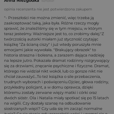
Anna Niezgódka
02/11/2021
opinia recenzenta nie jest potwierdzona zakupem
"- Przeszłości nie można zmienić, więc trzeba ją
zaakceptować taką, jaka była. Różne rzeczy mogły
sprawić, że znaleźliśmy się w tym miejscu, w którym
teraz jesteśmy. Ważniejsze jest to, co zrobimy dalej."Z
twórczością autorki miałam już styczność czytając
książkę "Za ścianą ciszy" i już wtedy poruszyła mnie
emocjami jakie wywołała. "Brakujący obrazek" to
historia straszna i bolesna, a zarazem dająca nadzieję
na lepsze jutro. Pokazała dramat rodzinny rozgrywający
się za drzwiami, znęcanie psychiczne i fizyczne. Dramat,
którego nie widział nikt wokół, lub co gorsze nikt nie
chciał zauważyć...To też książka o sile przebaczenia,
trudnych wyborach i poświęceniu.Ojciec, głowa rodziny,
przykładny policjant, a w domu oprawca, dzięki
któremu zostały zerwane więzy matki i córki oraz
dwóch sióstr. Ola i Natalia miały spotkać się po 15 latach
na wigilii. Czy dostały szansę na odbudowanie
siostrzanych więzi? Czy uda się im zacząć normalne
życie? Co się stanie gdy przeszłość wróci i upomni się o