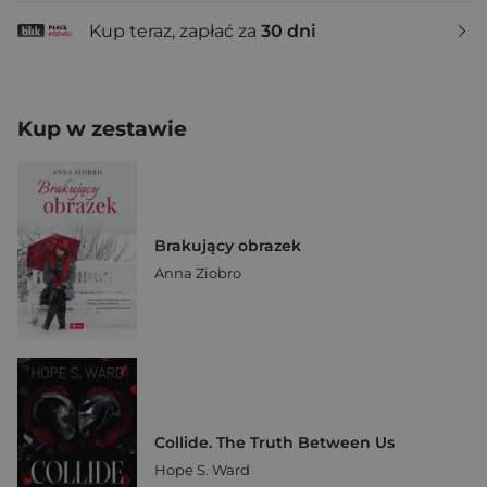
Kup teraz, zapłać za
30 dni
Kup w zestawie
Brakujący obrazek
Anna Ziobro
Collide. The Truth Between Us
Hope S. Ward