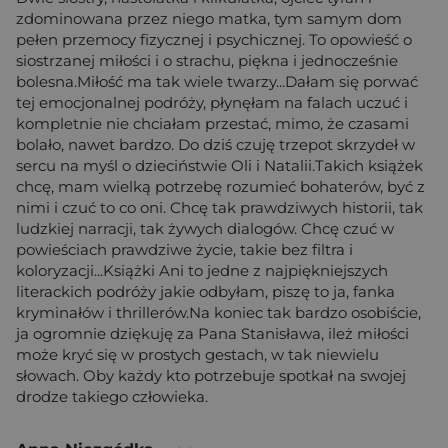
zdominowana przez niego matka, tym samym dom
pełen przemocy fizycznej i psychicznej. To opowieść o
siostrzanej miłości i o strachu, piękna i jednocześnie
bolesna.Miłość ma tak wiele twarzy...Dałam się porwać
tej emocjonalnej podróży, płynęłam na falach uczuć i
kompletnie nie chciałam przestać, mimo, że czasami
bolało, nawet bardzo. Do dziś czuję trzepot skrzydeł w
sercu na myśl o dzieciństwie Oli i Natalii.Takich książek
chcę, mam wielką potrzebę rozumieć bohaterów, być z
nimi i czuć to co oni. Chcę tak prawdziwych historii, tak
ludzkiej narracji, tak żywych dialogów. Chcę czuć w
powieściach prawdziwe życie, takie bez filtra i
koloryzacji...Książki Ani to jedne z najpiękniejszych
literackich podróży jakie odbyłam, piszę to ja, fanka
kryminałów i thrillerów.Na koniec tak bardzo osobiście,
ja ogromnie dziękuję za Pana Stanisława, ileż miłości
może kryć się w prostych gestach, w tak niewielu
słowach. Oby każdy kto potrzebuje spotkał na swojej
drodze takiego człowieka.