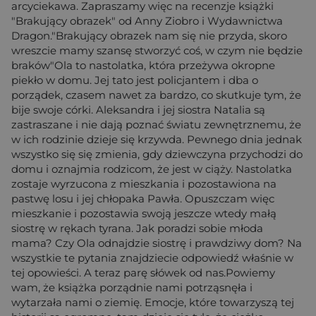
arcyciekawa. Zapraszamy więc na recenzje książki
"Brakujący obrazek" od Anny Ziobro i Wydawnictwa
Dragon."Brakujący obrazek nam się nie przyda, skoro
wreszcie mamy szansę stworzyć coś, w czym nie będzie
braków"Ola to nastolatka, która przeżywa okropne
piekło w domu. Jej tato jest policjantem i dba o
porządek, czasem nawet za bardzo, co skutkuje tym, że
bije swoje córki. Aleksandra i jej siostra Natalia są
zastraszane i nie dają poznać światu zewnętrznemu, że
w ich rodzinie dzieje się krzywda. Pewnego dnia jednak
wszystko się się zmienia, gdy dziewczyna przychodzi do
domu i oznajmia rodzicom, że jest w ciąży. Nastolatka
zostaje wyrzucona z mieszkania i pozostawiona na
pastwę losu i jej chłopaka Pawła. Opuszczam więc
mieszkanie i pozostawia swoją jeszcze wtedy małą
siostrę w rękach tyrana. Jak poradzi sobie młoda
mama? Czy Ola odnajdzie siostrę i prawdziwy dom? Na
wszystkie te pytania znajdziecie odpowiedź właśnie w
tej opowieści. A teraz parę słówek od nas.Powiemy
wam, że książka porządnie nami potrząsnęła i
wytarzała nami o ziemię. Emocje, które towarzyszą tej