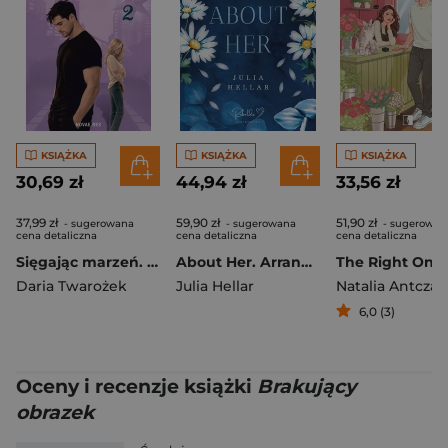
KSIĄŻKA
KSIĄŻKA
KSIĄŻKA
30,69 zł
44,94 zł
33,56 zł
37,99 zł
59,90 zł
51,90 zł
- sugerowana
- sugerowana
- sugerowan
cena detaliczna
cena detaliczna
cena detaliczna
Sięgając marzeń. Tom 2
About Her. Arranged. Tom 2
The Right One
Daria Twarożek
Julia Hellar
Natalia Antczak
6,0 (3)
Oceny i recenzje książki
Brakujący
obrazek