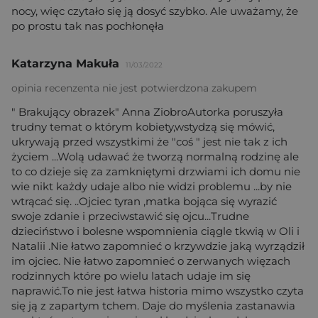
nocy, więc czytało się ją dosyć szybko. Ale uważamy, że
po prostu tak nas pochłonęła
Katarzyna Makuła
11/03/2022
opinia recenzenta nie jest potwierdzona zakupem
" Brakujący obrazek" Anna ZiobroAutorka poruszyła
trudny temat o którym kobiety,wstydzą się mówić,
ukrywają przed wszystkimi że "coś " jest nie tak z ich
życiem ...Wolą udawać że tworzą normalną rodzinę ale
to co dzieje się za zamkniętymi drzwiami ich domu nie
wie nikt każdy udaje albo nie widzi problemu ...by nie
wtrącać się. ..Ojciec tyran ,matka bojąca się wyrazić
swoje zdanie i przeciwstawić się ojcu...Trudne
dzieciństwo i bolesne wspomnienia ciągle tkwią w Oli i
Natalii .Nie łatwo zapomnieć o krzywdzie jaką wyrządził
im ojciec. Nie łatwo zapomnieć o zerwanych więzach
rodzinnych które po wielu latach udaje im się
naprawić.To nie jest łatwa historia mimo wszystko czyta
się ją z zapartym tchem. Daje do myślenia zastanawia