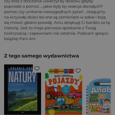
czy ktoś z otoczenia uwierzył by dziecku gdyby
poprosiło o pomoc ....jakie były by reakcje dorosłych?
pomoc czy unikanie niewygodnych pytań. ..reagujmy
na krzywdę dzieci bo one są zamknięte w sobie i boją
się mówić głośno prawdę .Aniu dziękuję Ci bardzo za tą
historię. Jest to moje pierwsze spotkanie z Twoją
twórczością i zapewniam nie ostatnie. Polecam gorąco
książkę Pani Ani
Z tego samego wydawnictwa