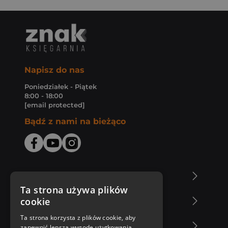
Napisz do nas
Poniedziałek - Piątek
8:00 - 18:00
[email protected]
Bądź z nami na bieżąco
O Księgarni Znak
Ta strona używa plików
cookie
Zakupy u nas
Ta strona korzysta z plików cookie, aby
Nasza oferta
zapewnić lepszą wygodę użytkowania.