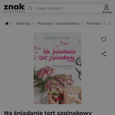
Czego szukasz?
Konto
Katalog
Powieści i opowiadania
Powieści
Li
Na śniadanie tort szpinakowy