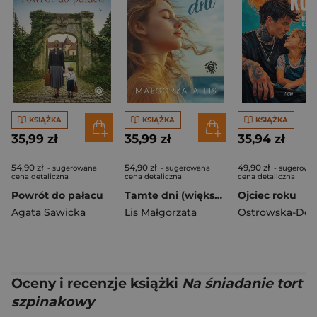
KSIĄŻKA
KSIĄŻKA
KSIĄŻKA
35,99 zł
35,99 zł
35,94 zł
54,90 zł
54,90 zł
49,90 zł
- sugerowana
- sugerowana
- sugerowa
cena detaliczna
cena detaliczna
cena detaliczna
Powrót do pałacu
Tamte dni (większe lietry)
Ojciec roku
Agata Sawicka
Lis Małgorzata
Oceny i recenzje książki
Na śniadanie tort
szpinakowy