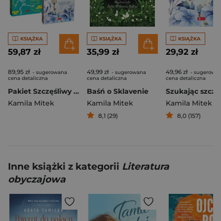
KSIĄŻKA
KSIĄŻKA
KSIĄŻKA
59,87 zł
35,99 zł
29,92 zł
89,95 zł
49,99 zł
49,96 zł
- sugerowana
- sugerowana
- sugerowa
cena detaliczna
cena detaliczna
cena detaliczna
Pakiet Szczęśliwy pech / Szukając szczęścia
Baśń o Sklavenie
Szukając szczę
Kamila Mitek
Kamila Mitek
Kamila Mitek
8,1 (29)
8,0 (157)
Inne książki z kategorii
Literatura
obyczajowa