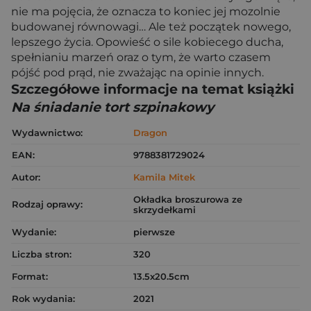
nie ma pojęcia, że oznacza to koniec jej mozolnie
budowanej równowagi… Ale też początek nowego,
lepszego życia. Opowieść o sile kobiecego ducha,
spełnianiu marzeń oraz o tym, że warto czasem
pójść pod prąd, nie zważając na opinie innych.
Szczegółowe informacje na temat książki
Na śniadanie tort szpinakowy
Wydawnictwo:
Dragon
EAN:
9788381729024
Autor:
Kamila Mitek
Okładka broszurowa ze
Rodzaj oprawy:
skrzydełkami
Wydanie:
pierwsze
Liczba stron:
320
Format:
13.5x20.5cm
Rok wydania:
2021