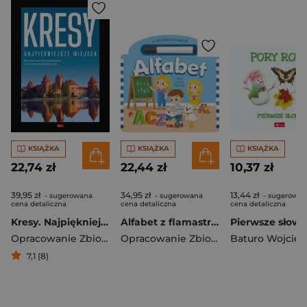
KSIĄŻKA
KSIĄŻKA
KSIĄŻKA
22,74 zł
22,44 zł
10,37 zł
39,95 zł
34,95 zł
13,44 zł
- sugerowana
- sugerowana
- sugerowan
cena detaliczna
cena detaliczna
cena detaliczna
Kresy. Najpiękniejsze miejsca
Alfabet z flamastrem
Opracowanie Zbiorowe
Opracowanie Zbiorowe
Baturo Wojciec
7,1 (8)