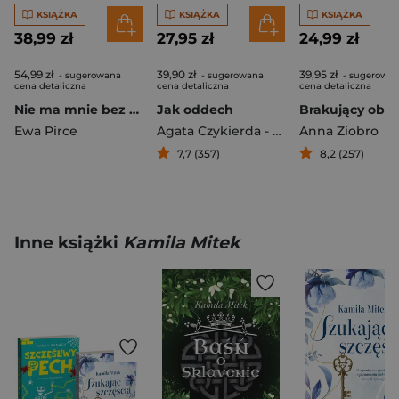
KSIĄŻKA
KSIĄŻKA
KSIĄŻKA
38,99 zł
27,95 zł
24,99 zł
54,99 zł
39,90 zł
39,95 zł
- sugerowana
- sugerowana
- sugerowa
cena detaliczna
cena detaliczna
cena detaliczna
Nie ma mnie bez Ciebie
Jak oddech
Brakujący obra
Ewa Pirce
Agata Czykierda - Grabowska
Anna Ziobro
7,7 (357)
8,2 (257)
Inne książki
Kamila Mitek