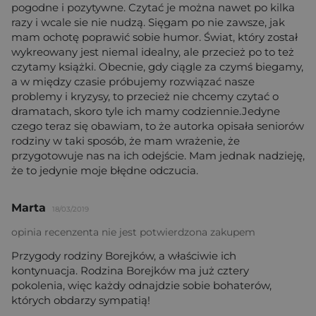
pogodne i pozytywne. Czytać je można nawet po kilka
razy i wcale sie nie nudzą. Sięgam po nie zawsze, jak
mam ochotę poprawić sobie humor. Świat, który został
wykreowany jest niemal idealny, ale przecież po to też
czytamy książki. Obecnie, gdy ciągle za czymś biegamy,
a w między czasie próbujemy rozwiązać nasze
problemy i kryzysy, to przecież nie chcemy czytać o
dramatach, skoro tyle ich mamy codziennie.Jedyne
czego teraz się obawiam, to że autorka opisała seniorów
rodziny w taki sposób, że mam wrażenie, że
przygotowuje nas na ich odejście. Mam jednak nadzieję,
że to jedynie moje błędne odczucia.
Marta
18/03/2019
opinia recenzenta nie jest potwierdzona zakupem
Przygody rodziny Borejków, a właściwie ich
kontynuacja. Rodzina Borejków ma już cztery
pokolenia, więc każdy odnajdzie sobie bohaterów,
których obdarzy sympatią!