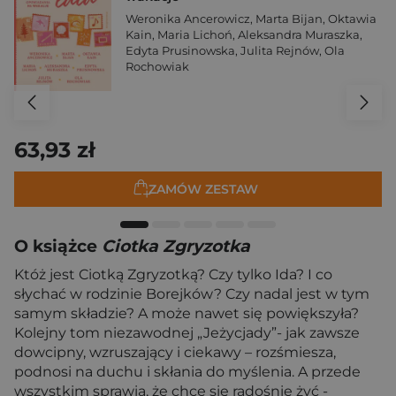
Weronika Ancerowicz
,
Marta Bijan
,
Oktawia
Kain
,
Maria Lichoń
,
Aleksandra Muraszka
,
Edyta Prusinowska
,
Julita Rejnów
,
Ola
Rochowiak
63,93 zł
ZAMÓW ZESTAW
O książce
Ciotka Zgryzotka
Któż jest Ciotką Zgryzotką? Czy tylko Ida? I co
słychać w rodzinie Borejków? Czy nadal jest w tym
samym składzie? A może nawet się powiększyła?
Kolejny tom niezawodnej „Jeżycjady”- jak zawsze
dowcipny, wzruszający i ciekawy – rozśmiesza,
podnosi na duchu i skłania do myślenia. A przede
wszystkim sprawia, że chce się radośnie żyć -