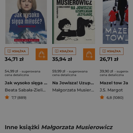
KSIĄŻKA
KSIĄŻKA
KSIĄŻKA
34,71 zł
35,94 zł
26,71 zł
54,99 zł
59,99 zł
39,90 zł
- sugerowana
- sugerowana
- sugerowa
cena detaliczna
cena detaliczna
cena detaliczna
Jak wysoko sięga miłość ? Życie po Broad Peak. Rozmowa z Ewą Berbeką
Na Jowisza! Uzupełniam Jeżycjadę
Beata Sabała-Zielińska
Małgorzata Musierowicz
J.S. Margot
7,7 (889)
6,8 (1080)
Inne książki
Małgorzata Musierowicz