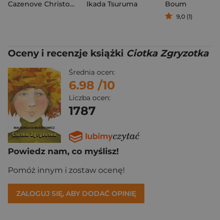
Cazenove Christophe
,
Ikada Tsuruma
Philippe Fenech
Boum
9,0 (1)
Oceny i recenzje książki
Ciotka Zgryzotka
Średnia ocen:
6.98
/10
Liczba ocen:
1787
Powiedz nam, co myślisz!
Pomóż innym i zostaw ocenę!
ZALOGUJ SIĘ, ABY DODAĆ OPINIĘ