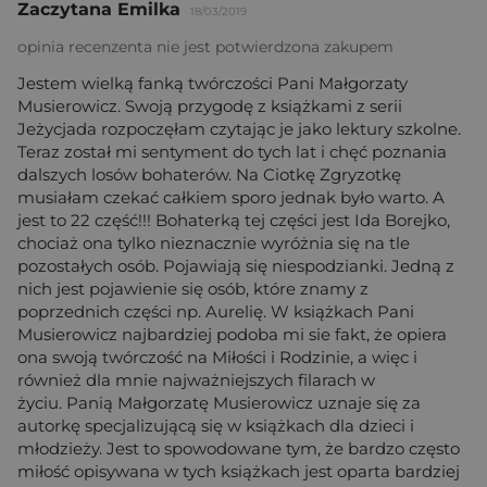
Zaczytana Emilka
18/03/2019
opinia recenzenta nie jest potwierdzona zakupem
Jestem wielką fanką twórczości Pani Małgorzaty
Musierowicz. Swoją przygodę z książkami z serii
Jeżycjada rozpoczęłam czytając je jako lektury szkolne.
Teraz został mi sentyment do tych lat i chęć poznania
dalszych losów bohaterów. Na Ciotkę Zgryzotkę
musiałam czekać całkiem sporo jednak było warto. A
jest to 22 część!!! Bohaterką tej części jest Ida Borejko,
chociaż ona tylko nieznacznie wyróżnia się na tle
pozostałych osób. Pojawiają się niespodzianki. Jedną z
nich jest pojawienie się osób, które znamy z
poprzednich części np. Aurelię. W książkach Pani
Musierowicz najbardziej podoba mi sie fakt, że opiera
ona swoją twórczość na Miłości i Rodzinie, a więc i
również dla mnie najważniejszych filarach w
życiu. Panią Małgorzatę Musierowicz uznaje się za
autorkę specjalizującą się w książkach dla dzieci i
młodzieży. Jest to spowodowane tym, że bardzo często
miłość opisywana w tych książkach jest oparta bardziej