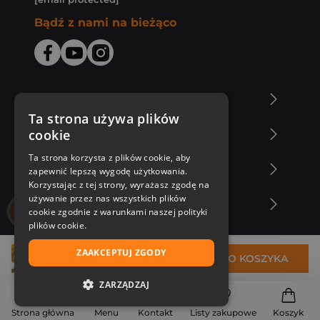
Bądź z nami na bieżąco
O Księgarni Znak
Ta strona używa plików
cookie
Zakupy u nas
Ta strona korzysta z plików cookie, aby
Nasza oferta
zapewnić lepszą wygodę użytkowania.
Korzystając z tej strony, wyrażasz zgodę na
używanie przez nas wszystkich plików
Nasi autorzy
cookie zgodnie z warunkami naszej polityki
plików cookie.
ZAAKCEPTUJ ZGODY
26,94 zł
DO KOSZYKA
ZARZĄDZAJ
NIEZBĘDNE
Strona główna
Menu
Kontakt
Listy zakupowe
Koszyk