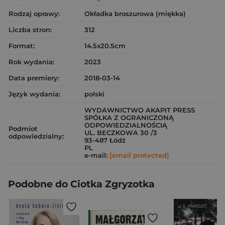
Rodzaj oprawy:
Okładka broszurowa (miękka)
Liczba stron:
312
Format:
14.5x20.5cm
Rok wydania:
2023
Data premiery:
2018-03-14
Język wydania:
polski
WYDAWNICTWO AKAPIT PRESS
SPÓŁKA Z OGRANICZONĄ
ODPOWIEDZIALNOŚCIĄ
Podmiot
UL. BECZKOWA 30 /3
odpowiedzialny:
93-487 Łódź
PL
e-mail:
[email protected]
Podobne do Ciotka Zgryzotka