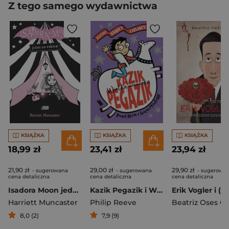
Z tego samego wydawnictwa
KSIĄŻKA
KSIĄŻKA
KSIĄŻKA
18,99 zł
23,41 zł
23,94 zł
21,90 zł
29,00 zł
29,90 zł
- sugerowana
- sugerowana
- sugerowa
cena detaliczna
cena detaliczna
cena detaliczna
Isadora Moon jedzie na wakacje
Kazik Pegazik i Wielka Ucieczka
Harriett Muncaster
Philip Reeve
Beatriz Oses Ga
8,0 (2)
7,9 (9)