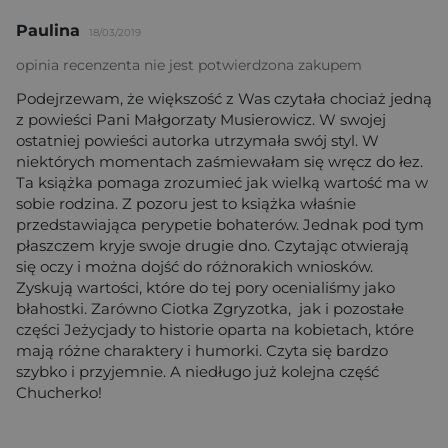
Paulina
18/03/2019
opinia recenzenta nie jest potwierdzona zakupem
Podejrzewam, że większość z Was czytała chociaż jedną
z powieści Pani Małgorzaty Musierowicz. W swojej
ostatniej powieści autorka utrzymała swój styl. W
niektórych momentach zaśmiewałam się wręcz do łez.
Ta książka pomaga zrozumieć jak wielką wartość ma w
sobie rodzina. Z pozoru jest to książka właśnie
przedstawiająca perypetie bohaterów. Jednak pod tym
płaszczem kryje swoje drugie dno. Czytając otwierają
się oczy i można dojść do różnorakich wniosków.
Zyskują wartości, które do tej pory ocenialiśmy jako
błahostki. Zarówno Ciotka Zgryzotka, jak i pozostałe
części Jeżycjady to historie oparta na kobietach, które
mają różne charaktery i humorki. Czyta się bardzo
szybko i przyjemnie. A niedługo już kolejna część
Chucherko!