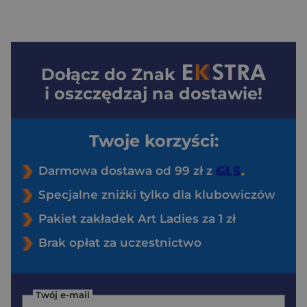
Dołącz do
Znak
i oszczędzaj na dostawie!
Twoje korzyści:
Darmowa dostawa od 99 zł z
Specjalne zniżki tylko dla klubowiczów
Pakiet zakładek Art Ladies za 1 zł
Brak opłat za uczestnictwo
Twój e-mail