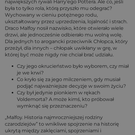
największych rywali Harry’ego Pottera. Ale co, jeśli
była to tylko rola, którą przyszło mu odegrać?
Wychowany w cieniu potężnego rodu,
ukształtowany przez uprzedzenia, lojalność i strach.
Draco Malfoy nosił nazwisko, które otwierało wiele
drzwi, ale jednocześnie odbierało mu wolną wolę.
Dla jednych to arogancki przeciwnik Chłopca, który
przeżył, dla innych – chłopak uwikłany w grę, w
której być może nigdy nie chciał brać udziału.
Czy jego okrucieństwo było wyborem, czy miał
je we krwi?
Co kryło się za jego milczeniem, gdy musiał
podjąć najważniejsze decyzje w swoim życiu?
Czy był jedynie pionkiem w rękach
Voldemorta? A może kimś, kto próbował
wymknąć się przeznaczeniu?
„Malfoy. Historia najmroczniejszej rodziny
czarodziejów”
to wnikliwe spojrzenie na historię
ukrytą między zaklęciami, spojrzeniami i