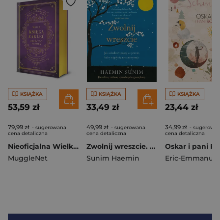
KSIĄŻKA
KSIĄŻKA
KSIĄŻKA
53,59 zł
33,49 zł
23,44 zł
79,99 zł
49,99 zł
34,99 zł
- sugerowana
- sugerowana
- sugerowa
cena detaliczna
cena detaliczna
cena detaliczna
Nieoficjalna Wielka Księga Zaklęć Harry'ego Pottera. Kompletny przewodnik po zaklęciach dla czarodziejów i czarownic [wyd. 2026, barwione brzegi]
Zwolnij wreszcie. Jak odnaleźć spokój w świecie, który nigdy się nie zatrzymuje [wyd. 2026]
MuggleNet
Sunim Haemin