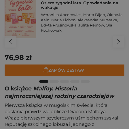
Osiem tygodni lata. Opowiadania na
wakacje
Weronika Ancerowicz
,
Marta Bijan
,
Oktawia
Kain
,
Maria Lichoń
,
Aleksandra Muraszka
,
Edyta Prusinowska
,
Julita Rejnów
,
Ola
Rochowiak
76,98 zł
ZAMÓW ZESTAW
O książce
Malfoy. Historia
najmroczniejszej rodziny czarodziejów
Pierwsza książka w mugolskim świecie, która
odsłania prawdziwe oblicze Dracona Malfoya.
Wraz z pierwszym szyderczym uśmiechem zyskał
reputację szkolnego łobuza i jednego z