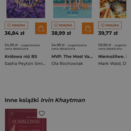
KSIĄŻKA
KSIĄŻKA
KSIĄŻKA
36,84 zł
38,99 zł
39,77 zł
54,99 zł
54,99 zł
59,99 zł
- sugerowana
- sugerowana
- sugerowa
cena detaliczna
cena detaliczna
cena detaliczna
Królowa róż BS
MVP. The Most Valuable Person
Sasha Peyton Smith
Ola Rochowiak
Mark Waid
,
Dan 
Inne książki
Irvin Khaytman