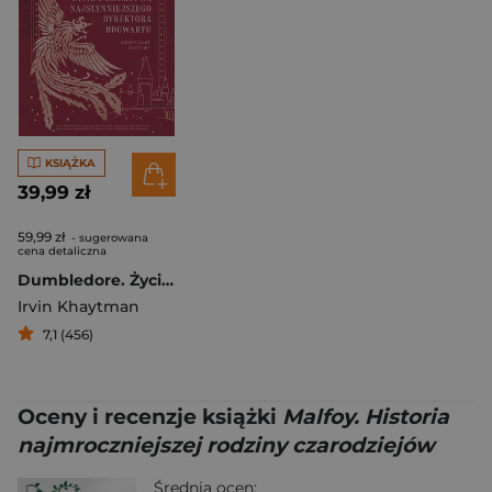
KSIĄŻKA
39,99 zł
59,99 zł
- sugerowana
cena detaliczna
Dumbledore. Życie i kłamstwa najsłynniejszego dyrektora Hogwartu
Irvin Khaytman
7,1 (456)
Oceny i recenzje książki
Malfoy. Historia
najmroczniejszej rodziny czarodziejów
Średnia ocen: