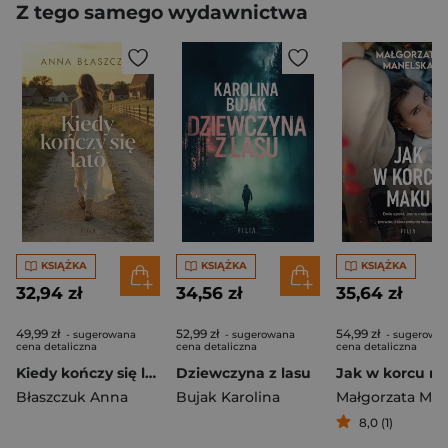
Z tego samego wydawnictwa
KSIĄŻKA
KSIĄŻKA
KSIĄŻKA
32,94 zł
34,56 zł
35,64 zł
49,99 zł
52,99 zł
54,99 zł
- sugerowana
- sugerowana
- sugerowa
cena detaliczna
cena detaliczna
cena detaliczna
Kiedy kończy się lato
Dziewczyna z lasu
Jak w korcu m
Błaszczuk Anna
Bujak Karolina
8,0 (1)