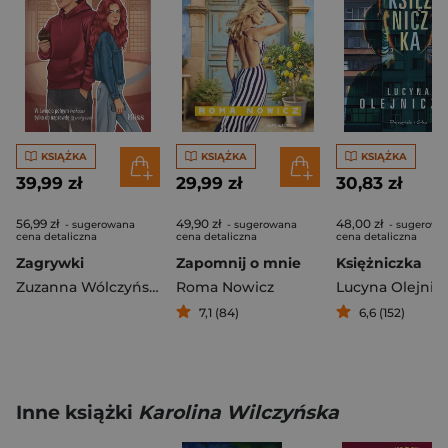
KSIĄŻKA
KSIĄŻKA
KSIĄŻKA
39,99 zł
29,99 zł
30,83 zł
56,99 zł
49,90 zł
48,00 zł
- sugerowana
- sugerowana
- sugerowa
cena detaliczna
cena detaliczna
cena detaliczna
Zagrywki
Zapomnij o mnie
Księżniczka
Zuzanna Wólczyńska
Roma Nowicz
Lucyna Olejnic
7,1 (84)
6,6 (152)
Inne książki
Karolina Wilczyńska