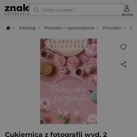
Czego szukasz?
Konto
Katalog
Powieści i opowiadania
Powieści
Li
Cukiernica z fotografii wyd. 2