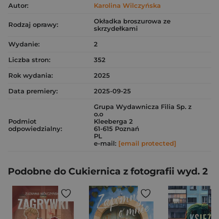
Autor:
Karolina Wilczyńska
Okładka broszurowa ze
Rodzaj oprawy:
skrzydełkami
Wydanie:
2
Liczba stron:
352
Rok wydania:
2025
Data premiery:
2025-09-25
Grupa Wydawnicza Filia Sp. z
o.o
Podmiot
Kleeberga 2
odpowiedzialny:
61-615 Poznań
PL
e-mail:
[email protected]
Podobne do Cukiernica z fotografii wyd. 2