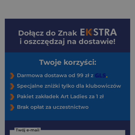
Dołącz do
Znak
i oszczędzaj na dostawie!
Twoje korzyści:
Darmowa dostawa od 99 zł z
Specjalne zniżki tylko dla klubowiczów
Pakiet zakładek Art Ladies za 1 zł
Brak opłat za uczestnictwo
Twój e-mail