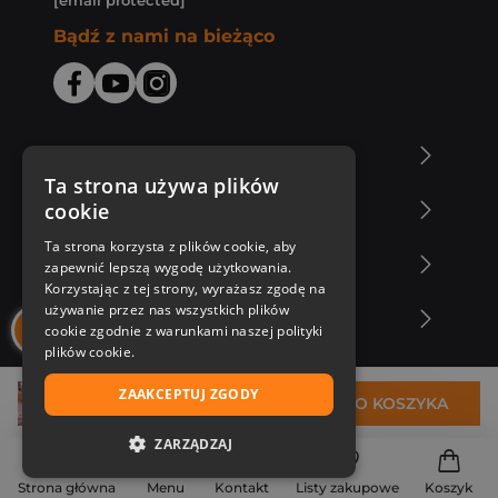
[email protected]
Bądź z nami na bieżąco
O Księgarni Znak
Ta strona używa plików
cookie
Zakupy u nas
Ta strona korzysta z plików cookie, aby
Nasza oferta
zapewnić lepszą wygodę użytkowania.
Korzystając z tej strony, wyrażasz zgodę na
używanie przez nas wszystkich plików
Nasi autorzy
cookie zgodnie z warunkami naszej polityki
plików cookie.
ZAAKCEPTUJ ZGODY
32,89 zł
DO KOSZYKA
ZARZĄDZAJ
NIEZBĘDNE
Strona główna
Menu
Kontakt
Listy zakupowe
Koszyk