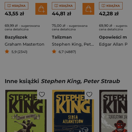
KSIĄŻKA
KSIĄŻKA
KSIĄŻKA
43,55 zł
44,81 zł
42,28 zł
69,99 zł
75,00 zł
69,90 zł
- sugerowana
- sugerowana
- sugerowa
cena detaliczna
cena detaliczna
cena detaliczna
Bazyliszek
Talizman
Graham Masterton
Stephen King
,
Peter Straub
Edgar Allan Po
5,9 (2341)
6,7 (4887)
Inne książki
Stephen King, Peter Straub