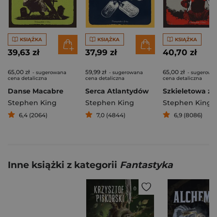
KSIĄŻKA
KSIĄŻKA
KSIĄŻKA
39,63 zł
37,99 zł
40,70 zł
65,00 zł
59,99 zł
65,00 zł
- sugerowana
- sugerowana
- sugerowa
cena detaliczna
cena detaliczna
cena detaliczna
Danse Macabre
Serca Atlantydów
Szkieletowa za
Stephen King
Stephen King
Stephen King
6,4 (2064)
7,0 (4844)
6,9 (8086)
Inne książki z kategorii
Fantastyka