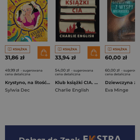
KSIĄŻKA
KSIĄŻKA
KSIĄŻKA
31,86 zł
33,94 zł
60,00 zł
49,99 zł
54,00 zł
60,00 zł
- sugerowana
- sugerowana
- sugerowa
cena detaliczna
cena detaliczna
cena detaliczna
Krystyno, na litość boską!
Klub książki CIA. Najpilniej strzeżona tajemnica zimnej wojny
Sylwia Dec
Charlie English
Eva Minge