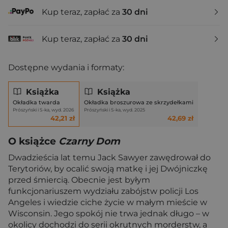
Kup teraz, zapłać za
30 dni
Kup teraz, zapłać za
30 dni
Dostępne wydania i formaty:
Książka
Książka
Okładka twarda
Okładka broszurowa ze skrzydełkami
Prószyński i S-ka, wyd. 2026
Prószyński i S-ka, wyd. 2025
42,21 zł
42,69 zł
O książce
Czarny Dom
Dwadzieścia lat temu Jack Sawyer zawędrował do
Terytoriów, by ocalić swoją matkę i jej Dwójniczkę
przed śmiercią. Obecnie jest byłym
funkcjonariuszem wydziału zabójstw policji Los
Angeles i wiedzie ciche życie w małym mieście w
Wisconsin. Jego spokój nie trwa jednak długo – w
okolicy dochodzi do serii okrutnych morderstw, a