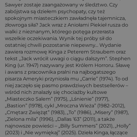
Sawyer zostaje zaangażowany w śledztwo. Czy
zabójstwa są dziełem psychopaty, czy też
spokojnym miasteczkiem zawładnęła tajemnicza,
złowroga siła? Jack wraz z Aniołami Piekieł rusza do
walki z nieznanym, którego potęga przerasta
wszelkie oczekiwania. Wynik tej próby sił do
ostatniej chwili pozostanie niepewny… Wydanie
zawiera rozmowę Kinga z Peterem Straubem oraz
tekst „Jack wrócił: uwagi o ciągu dalszym”. Stephen
King (ur. 1947) nazywany jest Królem Horroru. Sławę
i awans z pracownika pralni na najbogatszego
pisarza Ameryki przyniosła mu „Carrie” (1974). To od
niej zaczęło się pasmo prawdziwych bestsellerów –
wśród nich znalazły się chociażby kultowe
„Miasteczko Salem” (1975), „Lśnienie” (1977),
„Bastion” (1978), cykl „Mroczna Wieża” (1982–2012),
„Cmętarz Zwiężąt” (1983), „To” (1986), „Misery” (1987),
„Zielona mila” (1996), „Dallas ’63” (2011), a także
najnowsze powieści – „Billy Summers” (2021), „Holly”
(2023) i „Nie wymiękaj” (2025). Dzieła Kinga, łączące