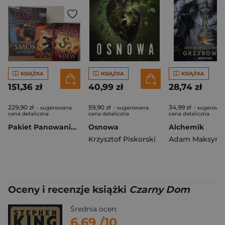
KSIĄŻKA
KSIĄŻKA
KSIĄŻKA
151,36 zł
40,99 zł
28,74 zł
229,90 zł
59,90 zł
34,99 zł
- sugerowana
- sugerowana
- sugerowa
cena detaliczna
cena detaliczna
cena detaliczna
Pakiet Panowanie smoka / Ogień i krew. Tom 1-2
Osnowa
Alchemik
Krzysztof Piskorski
Oceny i recenzje książki
Czarny Dom
Średnia ocen:
6.69
/10