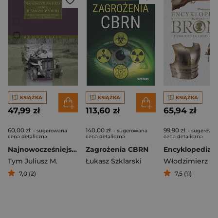
KSIĄŻKA
KSIĄŻKA
KSIĄŻKA
47,99 zł
113,60 zł
65,94 zł
60,00 zł
140,00 zł
99,90 zł
- sugerowana
- sugerowana
- sugerowa
cena detaliczna
cena detaliczna
cena detaliczna
Najnowocześniejsza armia II Rzeczypospolitej. Rzecz o motoryzacji wojska Polskich Sił Zbrojnych.
Zagrożenia CBRN
Tym Juliusz M.
Łukasz Szklarski
7,0 (2)
7,5 (11)