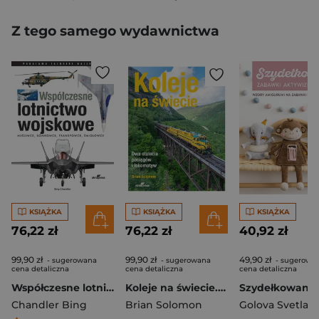
Z tego samego wydawnictwa
KSIĄŻKA
KSIĄŻKA
KSIĄŻKA
76,22 zł
76,22 zł
40,92 zł
99,90 zł
99,90 zł
49,90 zł
- sugerowana
- sugerowana
- sugerowa
cena detaliczna
cena detaliczna
cena detaliczna
Współczesne lotnictwo wojskowe
Koleje na świecie. Dwa stulecia pociągów i lokomotyw
Chandler Bing
Brian Solomon
Golova Svetlan