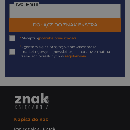
Twój e-mail
DOŁĄCZ DO ZNAK EKSTRA
*
Akceptuję
politykę prywatności
*
Zgadzam się na otrzymywanie wiadomości
marketingowych (newsletter) na podany
e-mail
na
zasadach określonych w
regulaminie
.
Napisz do nas
Poniedziałek - Piątek