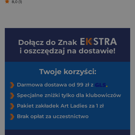
8,0 (1)
Dołącz do
Znak
i oszczędzaj na dostawie!
Twoje korzyści:
Darmowa dostawa od 99 zł z
Specjalne zniżki tylko dla klubowiczów
Pakiet zakładek Art Ladies za 1 zł
Brak opłat za uczestnictwo