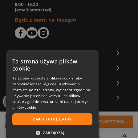
8:00 - 18:00
[email protected]
Bądź z nami na bieżąco
O Księgarni Znak
Ta strona używa plików
cookie
Zakupy u nas
Ta strona korzysta z plików cookie, aby
Nasza oferta
zapewnić lepszą wygodę użytkowania.
Korzystając z tej strony, wyrażasz zgodę na
używanie przez nas wszystkich plików
Nasi autorzy
cookie zgodnie z warunkami naszej polityki
plików cookie.
ZAAKCEPTUJ ZGODY
83,85 zł
DO KOSZYKA
ZARZĄDZAJ