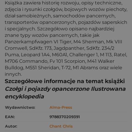
Książka zawiera historię rozwoju, opisy techniczne,
zdjęcia i rysunki czołgów, bojowych wozów piechoty,
dział samobieżnych, samochodów pancernych,
transporterów opancerzonych, pojazdów saperskich
i specjalnych. Szczegółowo opisano najbardziej
znane typy wozów pancernych, takie jak
Panzerkampfwagen VI Tiger, M4 Sherman, Mk VIII
Cromwell, SdKfz. 173, Jagdpanther, SdKfz. 234/2
Puma, Leopard 1A4, M60A1, Challenger 1, M 113, Ratel,
M706 Commando, Fv 101 Scorpion, M41 Walker
Bulldog, M551 Sheridan, T-72, M1 Abrams oraz wiele
innych.
Szczegółowe informacje na temat książki
Czołgi i pojazdy opancerzone Ilustrowana
encyklopedia
Wydawnictwo:
Alma-Press
EAN:
9788370209391
Autor:
Chant Chris