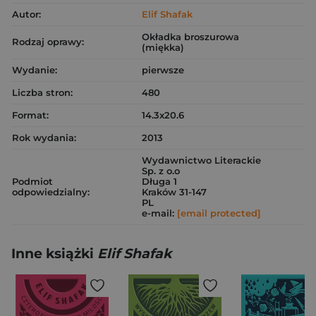
Autor:
Elif Shafak
Okładka broszurowa
Rodzaj oprawy:
(miękka)
Wydanie:
pierwsze
Liczba stron:
480
Format:
14.3x20.6
Rok wydania:
2013
Wydawnictwo Literackie
Sp. z o.o
Podmiot
Długa 1
odpowiedzialny:
Kraków 31-147
PL
e-mail:
[email protected]
Inne książki
Elif Shafak