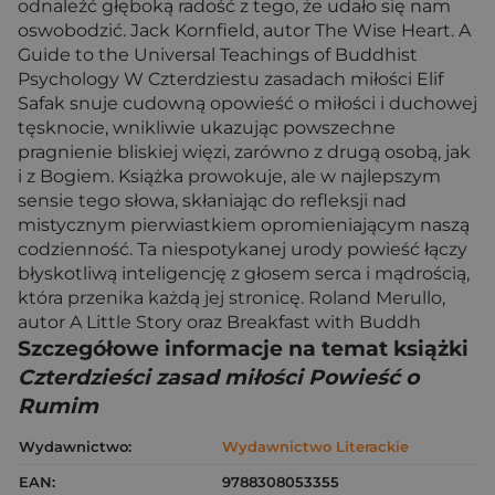
odnaleźć głęboką radość z tego, że udało się nam
oswobodzić. Jack Kornfield, autor The Wise Heart. A
Guide to the Universal Teachings of Buddhist
Psychology W Czterdziestu zasadach miłości Elif
Safak snuje cudowną opowieść o miłości i duchowej
tęsknocie, wnikliwie ukazując powszechne
pragnienie bliskiej więzi, zarówno z drugą osobą, jak
i z Bogiem. Książka prowokuje, ale w najlepszym
sensie tego słowa, skłaniając do refleksji nad
mistycznym pierwiastkiem opromieniającym naszą
codzienność. Ta niespotykanej urody powieść łączy
błyskotliwą inteligencję z głosem serca i mądrością,
która przenika każdą jej stronicę. Roland Merullo,
autor A Little Story oraz Breakfast with Buddh
Szczegółowe informacje na temat książki
Czterdzieści zasad miłości Powieść o
Rumim
Wydawnictwo:
Wydawnictwo Literackie
EAN:
9788308053355