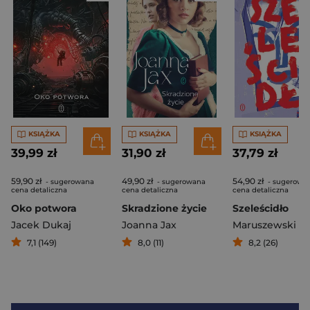
KSIĄŻKA
KSIĄŻKA
KSIĄŻKA
39,99 zł
31,90 zł
37,79 zł
59,90 zł
49,90 zł
54,90 zł
- sugerowana
- sugerowana
- sugerowa
cena detaliczna
cena detaliczna
cena detaliczna
Oko potwora
Skradzione życie
Szeleścidło
Jacek Dukaj
Joanna Jax
7,1 (149)
8,0 (11)
8,2 (26)