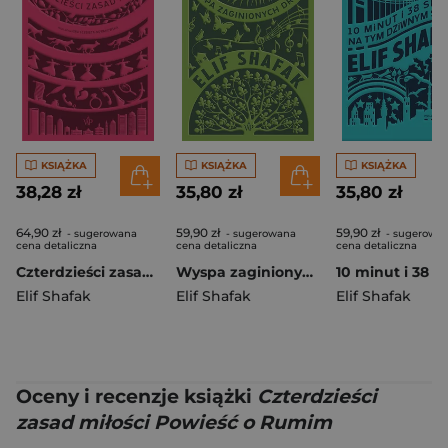
KSIĄŻKA
KSIĄŻKA
KSIĄŻKA
38,28 zł
35,80 zł
35,80 zł
64,90 zł
59,90 zł
59,90 zł
- sugerowana
- sugerowana
- sugerowa
cena detaliczna
cena detaliczna
cena detaliczna
Czterdzieści zasad miłości
Wyspa zaginionych drzew wyd. 2025
Elif Shafak
Elif Shafak
Elif Shafak
Oceny i recenzje książki
Czterdzieści
zasad miłości Powieść o Rumim