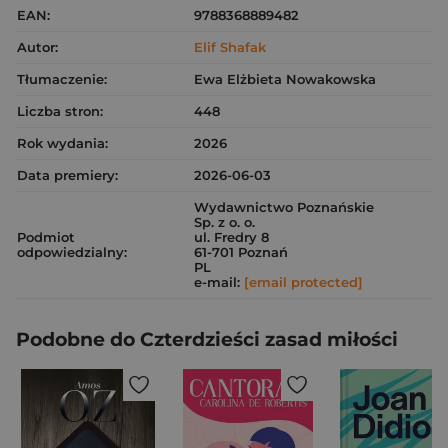
EAN:
9788368889482
Autor:
Elif Shafak
Tłumaczenie:
Ewa Elżbieta Nowakowska
Liczba stron:
448
Rok wydania:
2026
Data premiery:
2026-06-03
Wydawnictwo Poznańskie
Sp. z o. o.
Podmiot
ul. Fredry 8
odpowiedzialny:
61-701 Poznań
PL
e-mail:
[email protected]
Podobne do Czterdzieści zasad miłości