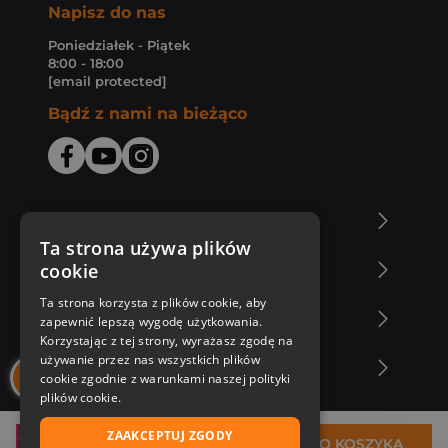
Napisz do nas
Poniedziałek - Piątek
8:00 - 18:00
[email protected]
Bądź z nami na bieżąco
O Księgarni Znak
Ta strona używa plików
cookie
Zakupy u nas
Ta strona korzysta z plików cookie, aby
Nasza oferta
zapewnić lepszą wygodę użytkowania.
Korzystając z tej strony, wyrażasz zgodę na
używanie przez nas wszystkich plików
Nasi autorzy
cookie zgodnie z warunkami naszej polityki
plików cookie.
ZAAKCEPTUJ ZGODY
38,28 zł
DO KOSZYKA