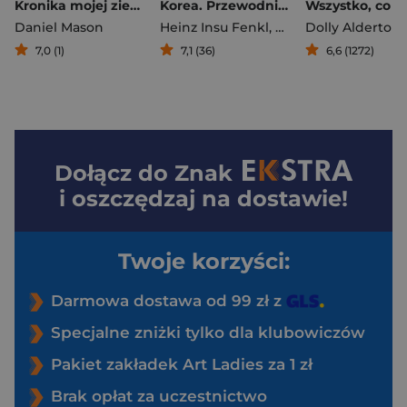
Kronika mojej ziemskiej wędrówki
Korea. Przewodnik po mitach, rytuałach i wędrówkach dusz
Daniel Mason
Heinz Insu Fenkl
,
Bella Myŏng-wŏl
Dolly Alderton
,
Da
7,0 (1)
7,1 (36)
6,6 (1272)
Dołącz do
Znak
i oszczędzaj na dostawie!
Twoje korzyści:
Darmowa dostawa od 99 zł z
Specjalne zniżki tylko dla klubowiczów
Pakiet zakładek Art Ladies za 1 zł
Brak opłat za uczestnictwo