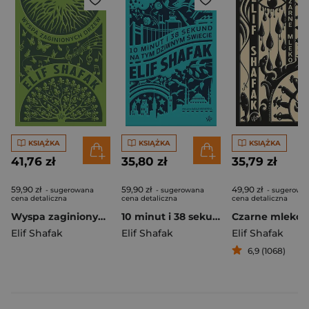
KSIĄŻKA
KSIĄŻKA
KSIĄŻKA
41,76 zł
35,80 zł
35,79 zł
59,90 zł
59,90 zł
49,90 zł
- sugerowana
- sugerowana
- sugerowa
cena detaliczna
cena detaliczna
cena detaliczna
Wyspa zaginionych drzew wyd. 2025
10 minut i 38 sekund wyd. 2025
Czarne mleko
Elif Shafak
Elif Shafak
Elif Shafak
6,9 (1068)