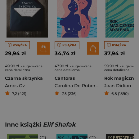
KSIĄŻKA
KSIĄŻKA
KSIĄŻKA
29,94 zł
34,74 zł
37,94 zł
49,90 zł
47,90 zł
59,90 zł
- sugerowana
- sugerowana
- sugerowa
cena detaliczna
cena detaliczna
cena detaliczna
Czarna skrzynka
Cantoras
Amos Oz
Carolina De Robertis
Joan Didion
7,2 (421)
7,5 (236)
6,8 (1890)
Inne książki
Elif Shafak