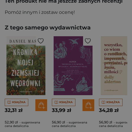
Ten produkt nie ma jeszcze żadnych recenzji
Pomóż innym i zostaw ocenę!
Z tego samego wydawnictwa
KSIĄŻKA
KSIĄŻKA
KSIĄŻKA
32,31 zł
33,99 zł
34,28 zł
52,90 zł
56,90 zł
56,90 zł
- sugerowana
- sugerowana
- sugerowa
cena detaliczna
cena detaliczna
cena detaliczna