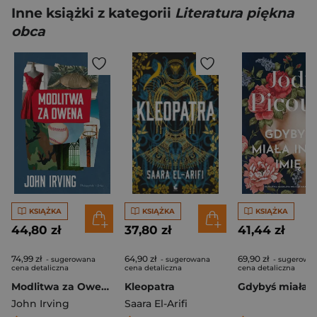
Inne książki z kategorii
Literatura piękna
obca
KSIĄŻKA
KSIĄŻKA
KSIĄŻKA
44,80 zł
37,80 zł
41,44 zł
74,99 zł
64,90 zł
69,90 zł
- sugerowana
- sugerowana
- sugerowa
cena detaliczna
cena detaliczna
cena detaliczna
Modlitwa za Owena
Kleopatra
John Irving
Saara El-Arifi