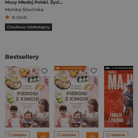
Muzy Młodej Polski. Życie i świat Marii, Zofii i Elizy Pareńskich
Monika Śliwińska
8,1 (343)
Chwilowo niedostępny
Bestsellery
KSIĄŻKA
KSIĄŻKA
KSIĄŻKA