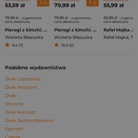
53,59 zł
79,99 zł
55,99 zł
79,99 zł
79,99 zł
69,99 zł
- sugerowana
- sugerowana
- sugerowa
cena detaliczna
cena detaliczna
cena detaliczna
Pierogi z kimchi. Moje ulubione azjatyckie przepisy
Pierogi z kimchi. Moje ulubione azjatyckie przepisy - książka z autografem
Wioleta Błazucka
Wioleta Błazucka
Rafał Majka
,
Tomasz 
9,4 (7)
10,0 (2)
Podobne wydawnictwa
Znak Literanova
Znak Horyzont
Znak
Otwarte
Znak Koncept
Znak JednymSłowem
Egmont
Czarne