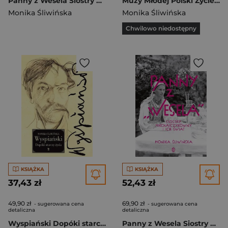
Panny z Wesela Siostry Mikołajczykówny i ich świat
Muzy Młodej Polski Życie i świat Marii, Zofii i Elizy Pareńskich
Monika Śliwińska
Monika Śliwińska
Chwilowo niedostępny
KSIĄŻKA
KSIĄŻKA
37,43 zł
52,43 zł
49,90 zł
69,90 zł
- sugerowana cena
- sugerowana cena
detaliczna
detaliczna
Wyspiański Dopóki starczy życia
Panny z Wesela Siostry Mikołajczykówny i ich świat