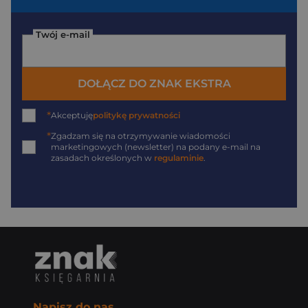
Twój e-mail
DOŁĄCZ DO ZNAK EKSTRA
*
Akceptuję
politykę prywatności
*
Zgadzam się na otrzymywanie wiadomości
marketingowych (newsletter) na podany
e-mail
na
zasadach określonych w
regulaminie
.
Napisz do nas