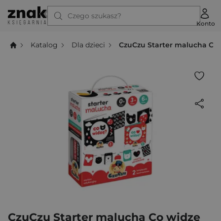
Czego szukasz?
Konto
Katalog
Dla dzieci
CzuCzu Starter malucha Co 
CzuCzu Starter malucha Co widzę