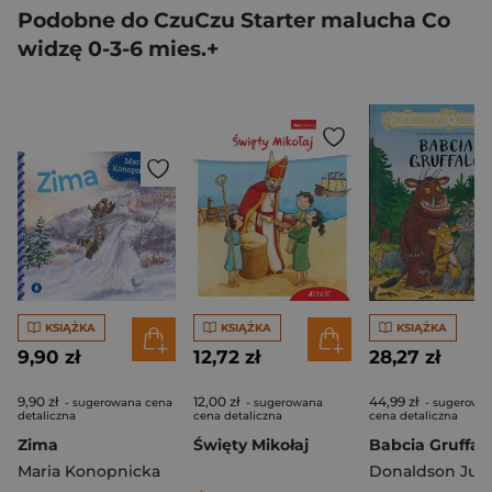
Podobne do CzuCzu Starter malucha Co
widzę 0-3-6 mies.+
KSIĄŻKA
KSIĄŻKA
KSIĄŻKA
9,90 zł
12,72 zł
28,27 zł
9,90 zł
12,00 zł
44,99 zł
- sugerowana cena
- sugerowana
- sugerowa
detaliczna
cena detaliczna
cena detaliczna
Zima
Święty Mikołaj
Babcia Gruffal
Maria Konopnicka
Donaldson Juli