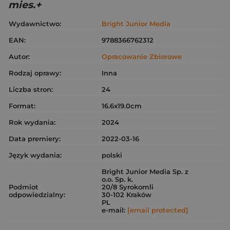
mies.+
Wydawnictwo:
Bright Junior Media
EAN:
9788366762312
Autor:
Opracowanie Zbiorowe
Rodzaj oprawy:
Inna
Liczba stron:
24
Format:
16.6x19.0cm
Rok wydania:
2024
Data premiery:
2022-03-16
Język wydania:
polski
Bright Junior Media Sp. z
o.o. Sp. k.
Podmiot
20/8 Syrokomli
odpowiedzialny:
30-102 Kraków
PL
e-mail:
[email protected]