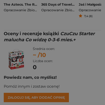
The Aztecs. The Rise and Fall of a Mighty Empire
365 Days of Travel. Lonely Planet
Jaś i Małgosia
Opracowanie Zbiorowe
Opracowanie Zbiorowe
7,4 (8)
Oceny i recenzje książki
CzuCzu Starter
malucha Co widzę 0-3-6 mies.+
Średnia ocen:
~
/10
Liczba ocen:
0
Powiedz nam, co myślisz!
Pomóż innym i zostaw ocenę!
ZALOGUJ SIĘ, ABY DODAĆ OPINIĘ