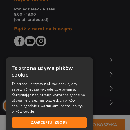
Poniedziałek - Piątek
8:00 - 18:00
[email protected]
Bądź z nami na bieżąco
O Księgarni Znak
Ta strona używa plików
cookie
Zakupy u nas
Ta strona korzysta z plików cookie, aby
Nasza oferta
zapewnić lepszą wygodę użytkowania.
Korzystając z tej strony, wyrażasz zgodę na
używanie przez nas wszystkich plików
Nasi autorzy
cookie zgodnie z warunkami naszej polityki
plików cookie.
ZAAKCEPTUJ ZGODY
44,38 zł
DO KOSZYKA