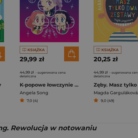
KSIĄŻKA
KSIĄŻKA
29,99 zł
20,25 zł
44,99 zł
44,99 zł
- sugerowana cena
- sugerowana cen
detaliczna
detaliczna
y
K-popowe łowczynie demonów. Wszystko dla fanów! Oficjalna książka
Angela Song
Magda Garguláková
7,0 (4)
9,0 (49)
ng. Rewolucja w notowaniu