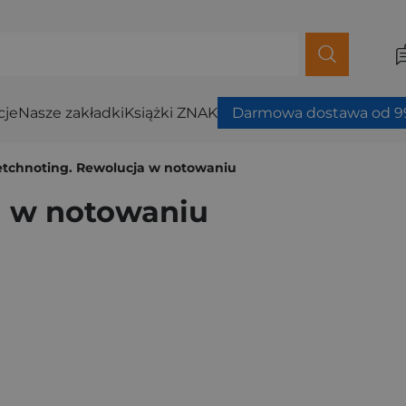
cje
Nasze zakładki
Książki ZNAK
Darmowa dostawa od 99
etchnoting. Rewolucja w notowaniu
a w notowaniu