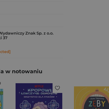
Wydawniczy Znak Sp. z o.o.
i 37
ected]
ja w notowaniu