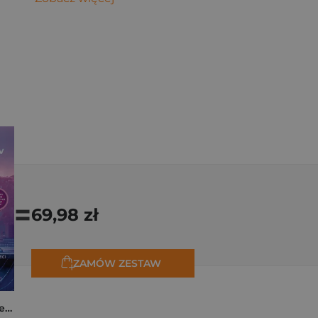
=
69,98 zł
ZAMÓW ZESTAW
K-popowe łowczynie demonów. Oficjalna powieść filmowa dla dzieci