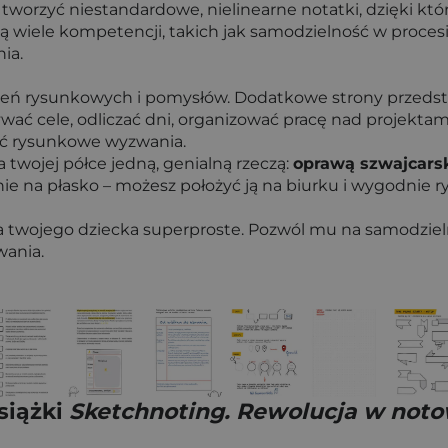
tworzyć niestandardowe, nielinearne notatki, dzięki któr
ją wiele kompetencji, takich jak samodzielność w procesi
ia.
czeń rysunkowych i pomysłów. Dodatkowe strony przedst
wać cele, odliczać dni, organizować pracę nad projektami
ać rysunkowe wyzwania.
 twojej półce jedną, genialną rzeczą:
oprawą szwajcars
nie na płasko – możesz położyć ją na biurku i wygodnie 
a twojego dziecka superproste. Pozwól mu na samodzieln
wania.
siążki
Sketchnoting. Rewolucja w not