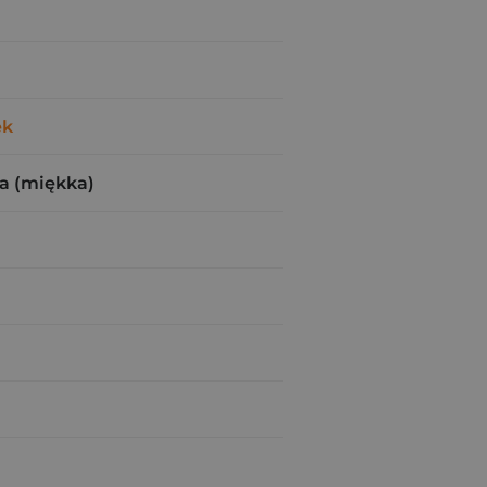
ek
a (miękka)