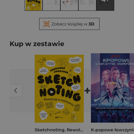
Zobacz książkę w
3D
Kup w zestawie
+
Sketchnoting. Rewolucja w notowaniu