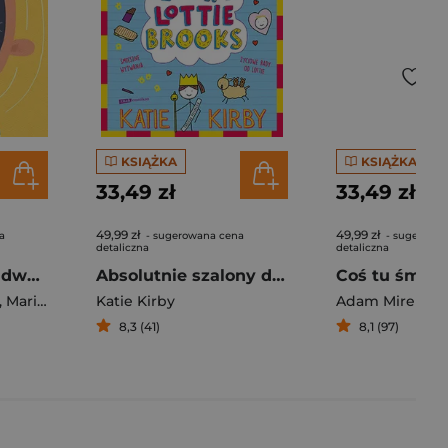
KSIĄŻKA
KSIĄŻKA
33,49 zł
33,49 zł
49,99 zł
49,99 zł
a
- sugerowana cena
- sugerowa
detaliczna
detaliczna
Zęby. Masz tylko dwa zestawy
Absolutnie szalony dziennik Lottie Brooks
,
Marie Urbánková
Katie Kirby
Adam Mirek
8,3 (41)
8,1 (97)