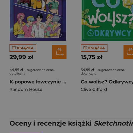
KSIĄŻKA
KSIĄŻKA
29,99 zł
15,75 zł
44,99 zł
34,99 zł
- sugerowana cena
- sugerowana cena
detaliczna
detaliczna
K-popowe łowczynie demonów. Oficjalna książka z zadaniami
Co wolisz? Odkrywc
Random House
Clive Gifford
Oceny i recenzje książki
Sketchnoti