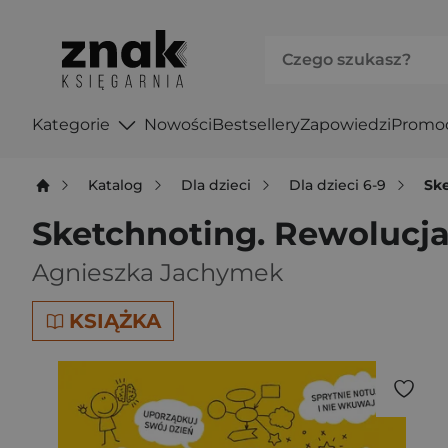
Kategorie
Nowości
Bestsellery
Zapowiedzi
Promo
Katalog
Dla dzieci
Dla dzieci 6-9
Sk
Sketchnoting. Rewolucj
Agnieszka Jachymek
KSIĄŻKA