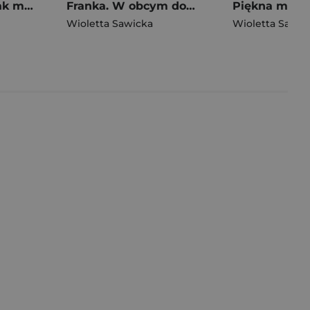
Anna. Gorzki smak miodu. Wiek miłości, wiek nienawiści
Franka. W obcym domu
Wioletta Sawicka
Wioletta Sawic