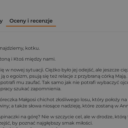
y
Oceny i recenzje
dnajdziemy, kotku.
oną i Ktoś między nami.
ę w nowej sytuacji. Ciężko było jej odejść, ale jeszcze c
 ją o egoizm, psują się też relacje z przybraną córką Mają
otrafi mu zaufać. Tak samo jak nie potrafi wybaczyć ojcu.
 pracy szukać zapomnienia.
reczka Małgosi chichot złośliwego losu, który położy na
winy; a także słowa niosące nadzieję, które zostaną w An
aczki na górę? Nie w szczycie cel, ale w drodze, którą
zejść, by poznać najgłębszy smak miłości.