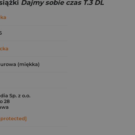
siążki
Dajmy sobie czas T.3 DL
-ka
6
icka
zurowa (miękka)
ia Sp. z o.o.
o 28
awa
 protected]