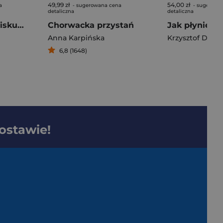
49,99 zł
54,00 zł
a
- sugerowana cena
- sugerowa
detaliczna
detaliczna
Pani na wrzosowisku. Tom 4. Walc pożegnalny
Chorwacka przystań
Anna Karpińska
Krzysztof Dauk
6,8 (1648)
dostawie!