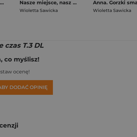
Maria. Dziewczyna z kwiatem we włosach. Wiek miłości, wiek nienawiści. Tom 3
Nasze miejsce, nasz czas. Duże Litery
Wioletta Sawicka
Wioletta Sawicka
 czas T.3 DL
 co myślisz!
ostaw ocenę!
 ABY DODAĆ OPINIĘ
cenzji