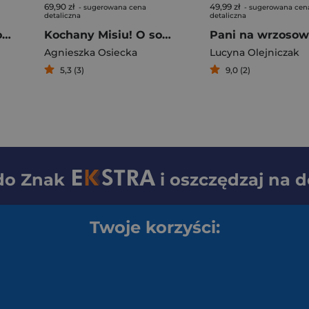
69,90 zł
49,99 zł
- sugerowana cena
- sugerowana cen
detaliczna
detaliczna
Wilcze córki. Dora. Tom 2
Kochany Misiu! O sobie, piciu i całej reszcie
Agnieszka Osiecka
Lucyna Olejniczak
5,3 (3)
9,0 (2)
 do
Znak
i oszczędzaj na 
Twoje korzyści: