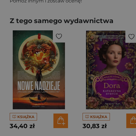
Pomóż innym i zostaw ocenę!
Z tego samego wydawnictwa
KSIĄŻKA
KSIĄŻKA
34,40 zł
30,83 zł