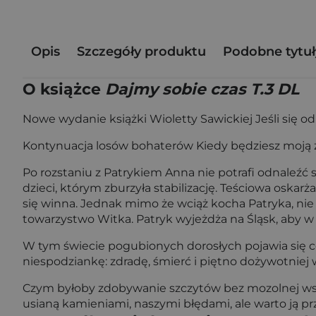
Opis
Szczegóły produktu
Podobne tytuł
O książce
Dajmy sobie czas T.3 DL
Nowe wydanie książki Wioletty Sawickiej Jeśli się o
Kontynuacja losów bohaterów Kiedy będziesz moją ż
Po rozstaniu z Patrykiem Anna nie potrafi odnaleźć si
dzieci, którym zburzyła stabilizację. Teściowa oskarża
się winna. Jednak mimo że wciąż kocha Patryka, nie p
towarzystwo Witka. Patryk wyjeżdża na Śląsk, aby w
W tym świecie pogubionych dorosłych pojawia się có
niespodziankę: zdradę, śmierć i piętno dożywotniej 
Czym byłoby zdobywanie szczytów bez mozolnej wspin
usianą kamieniami, naszymi błędami, ale warto ją pr