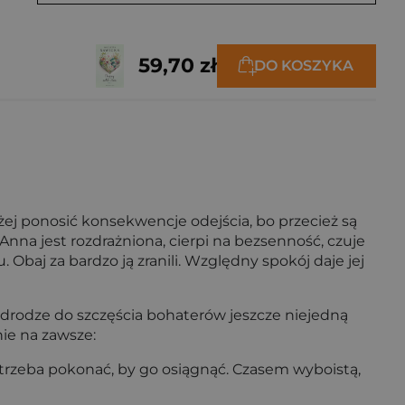
59,70 zł
DO KOSZYKA
iężej ponosić konsekwencje odejścia, bo przecież są
. Anna jest rozdrażniona, cierpi na bezsenność, czuje
 Obaj za bardzo ją zranili. Względny spokój daje jej
 drodze do szczęścia bohaterów jeszcze niejedną
nie na zawsze:
 trzeba pokonać, by go osiągnąć. Czasem wyboistą,