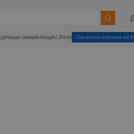
cje
Nasze zakładki
Książki ZNAK
Darmowa dostawa od 99