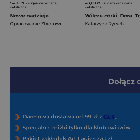
54,90 zł
48,00 zł
- sugerowana cena
- sugerowana cena
detaliczna
detaliczna
Nowe nadzieje
Opracowanie Zbiorowe
Katarzyna Ryrych
Dołącz
Darmowa dostawa od 99 zł z
Specjalne zniżki tylko dla klubowiczów
Pakiet zakładek Art Ladies za 1 zł