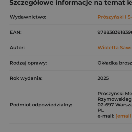
Szczegółowe informacje na temat k
Wydawnictwo:
Prószyński i S
EAN:
978838391839
Autor:
Wioletta Saw
Rodzaj oprawy:
Okładka bros
Rok wydania:
2025
Prószyński Med
Rzymowskieg
Podmiot odpowiedzialny:
02-697 Warsz
PL
e-mail:
[email