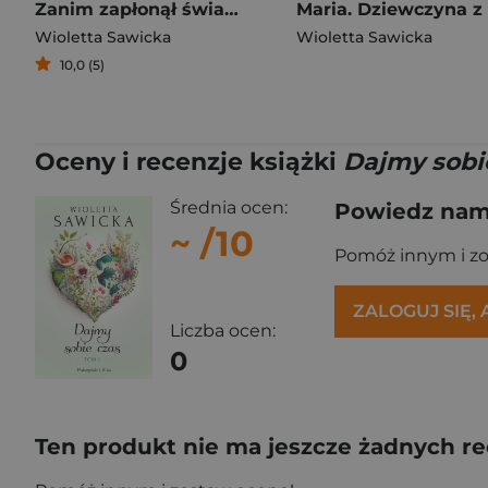
Zanim zapłonął świat. Saga krzemieniecka. Tom 1
Wioletta Sawicka
Wioletta Sawicka
10,0 (5)
Oceny i recenzje książki
Dajmy sobie
Średnia ocen:
Powiedz nam,
~
/10
Pomóż innym i z
ZALOGUJ SIĘ,
Liczba ocen:
0
Ten produkt nie ma jeszcze żadnych re