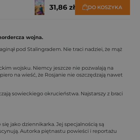
31,86 zł
DO KOSZYKA
mordercza wojna.
ginął pod Stalingradem. Nie traci nadziei, że mąż
ckim wojsku. Niemcy jeszcze nie pozwalają na
piero na wieść, że Rosjanie nie oszczędzają nawet
czają sowieckiego okrucieństwa. Najstarszy z braci
się jako dziennikarka. Jej specjalnością są
scynują. Autorka piętnastu powieści i reportażu