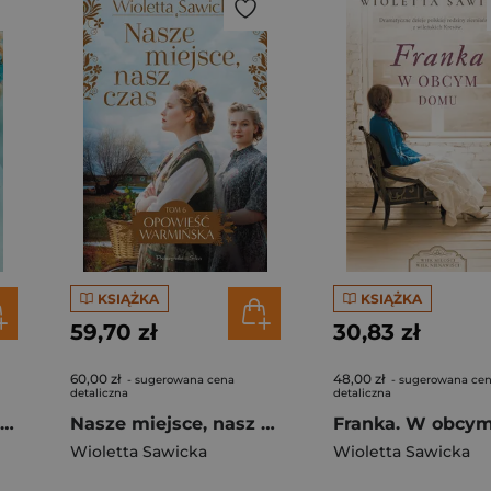
KSIĄŻKA
KSIĄŻKA
59,70 zł
30,83 zł
60,00 zł
48,00 zł
- sugerowana cena
- sugerowana ce
detaliczna
detaliczna
Maria. Dziewczyna z kwiatem we włosach. Wiek miłości, wiek nienawiści. Tom 3
Nasze miejsce, nasz czas. Duże Litery
Wioletta Sawicka
Wioletta Sawicka