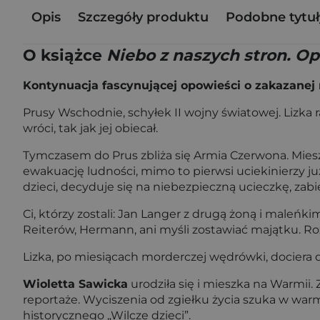
Opis
Szczegóły produktu
Podobne tytuł
O książce
Niebo z naszych stron. O
Kontynuacja fascynującej opowieści o zakazanej m
Prusy Wschodnie, schyłek II wojny światowej. Lizka r
wróci, tak jak jej obiecał.
Tymczasem do Prus zbliża się Armia Czerwona. Mies
ewakuację ludności, mimo to pierwsi uciekinierzy ju
dzieci, decyduje się na niebezpieczną ucieczkę, zabi
Ci, którzy zostali: Jan Langer z drugą żoną i maleńk
Reiterów, Hermann, ani myśli zostawiać majątku. R
Lizka, po miesiącach morderczej wędrówki, dociera 
Wioletta Sawicka
urodziła się i mieszka na Warmii. 
reportaże. Wyciszenia od zgiełku życia szuka w warm
historycznego „Wilcze dzieci”.