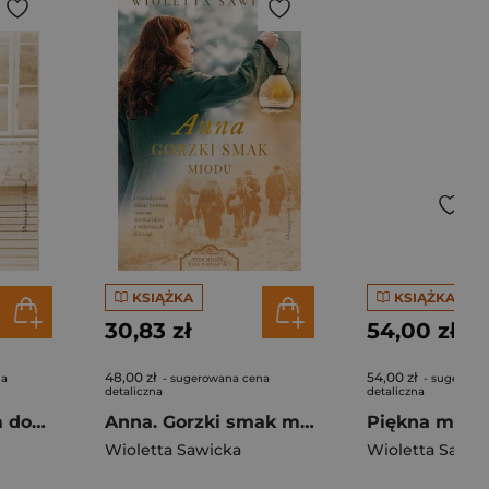
KSIĄŻKA
KSIĄŻKA
30,83 zł
54,00 zł
48,00 zł
54,00 zł
na
- sugerowana cena
- sugerowa
detaliczna
detaliczna
Franka. W obcym domu
Anna. Gorzki smak miodu. Wiek miłości, wiek nienawiści
Wioletta Sawicka
Wioletta Sawic