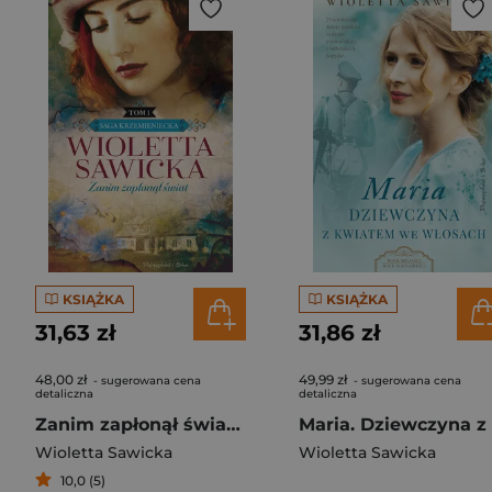
KSIĄŻKA
KSIĄŻKA
31,63 zł
31,86 zł
48,00 zł
49,99 zł
- sugerowana cena
- sugerowana cena
detaliczna
detaliczna
Zanim zapłonął świat. Saga krzemieniecka. Tom 1
Wioletta Sawicka
Wioletta Sawicka
10,0 (5)