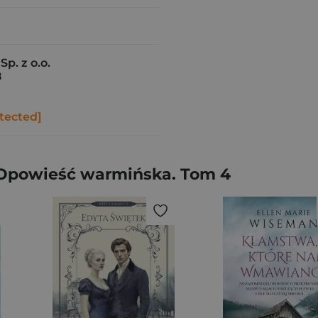
p. z o.o.
8
tected]
 Opowieść warmińska. Tom 4