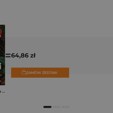
=
64,86 zł
ZAMÓW ZESTAW
Rita z Cascii. Historia kobiety, dla której nie ma rzeczy niemożliwych