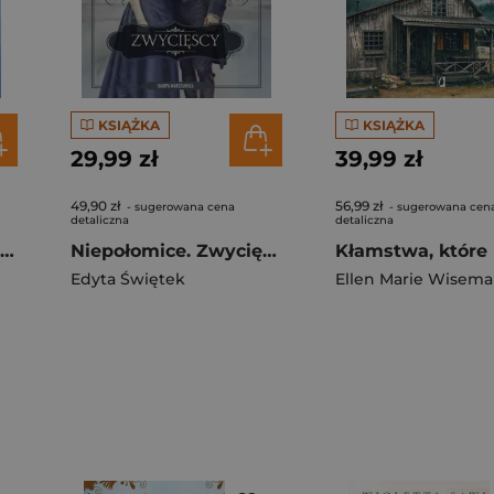
KSIĄŻKA
KSIĄŻKA
29,99 zł
39,99 zł
49,90 zł
56,99 zł
- sugerowana cena
- sugerowana cen
detaliczna
detaliczna
Czekając na swojego Mojżesza
Niepołomice. Zwycięscy
Edyta Świętek
Ellen Marie Wisem