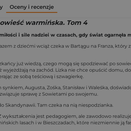
y
Oceny i recenzje
powieść warmińska. Tom 4
iłości i sile nadziei w czasach, gdy świat ogarnęła 
azem z dziećmi wciąż czeka w Bartągu na Franza, który za
zkańcy już wiedzą, czego mogą się spodziewać po sowie
ż wyjeżdżają na zachód. Lizka nie chce opuścić domu, do
erając ze sobą teściową i szwagierkę.
im synkiem, Augusta, Zośka, Stanisław i Waleśka, doświad
ozwiązuje sprawę z Sowietami po swojemu.
do Skandynawii. Tam czeka na nią niespodzianka.
Z wykształcenia jest pedagogiem, ale zawodowo realizuje 
ińskich lasach i w Bieszczadach, które niezmiennie ją fa