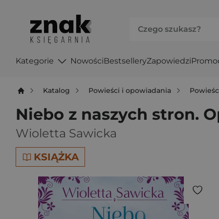
Kategorie
Nowości
Bestsellery
Zapowiedzi
Promo
Katalog
Powieści i opowiadania
Powieśc
Niebo z naszych stron. 
Wioletta Sawicka
KSIĄŻKA