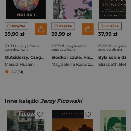
KSIĄŻKA
KSIĄŻKA
KSIĄŻKA
39,90 zł
39,99 zł
37,99 zł
59,99 zł
59,99 zł
59,90 zł
- sugerowana
- sugerowana
- sugerowa
cena detaliczna
cena detaliczna
cena detaliczna
Outsiderzy. Czego pacjenci neurologa nauczyli go o mózgu
Słodko i czule. Historia konfektów, deserów i innych słodkości
Masud Husain
Magdalena Kasprzyk-Chevriaux
Elizabeth Belle
8,7 (31)
Inne książki
Jerzy Ficowski