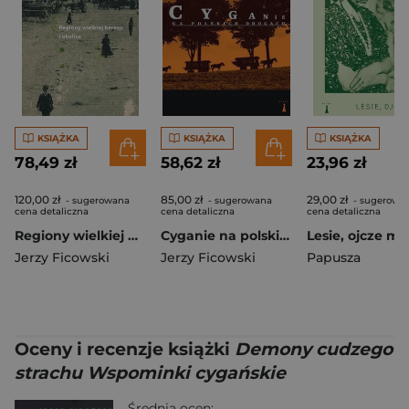
KSIĄŻKA
KSIĄŻKA
KSIĄŻKA
78,49 zł
58,62 zł
23,96 zł
120,00 zł
85,00 zł
29,00 zł
- sugerowana
- sugerowana
- sugerowa
cena detaliczna
cena detaliczna
cena detaliczna
Regiony wielkiej herezji i okolice. Bruno Schulz i jego mitologia
Cyganie na polskich drogach
Lesie, ojcze mó
Jerzy Ficowski
Jerzy Ficowski
Papusza
Oceny i recenzje książki
Demony cudzego
strachu Wspominki cygańskie
Średnia ocen: