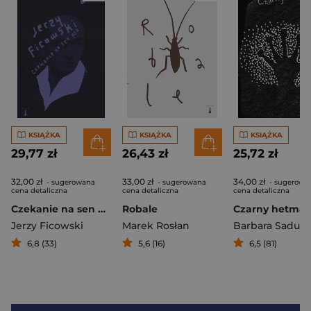
KSIĄŻKA
KSIĄŻKA
KSIĄŻKA
29,77 zł
26,43 zł
25,72 zł
32,00 zł
33,00 zł
34,00 zł
- sugerowana
- sugerowana
- sugerowa
cena detaliczna
cena detaliczna
cena detaliczna
Czekanie na sen psa
Robale
Czarny hetma
Jerzy Ficowski
Marek Rosłan
Barbara Sadurs
6,8 (33)
5,6 (16)
6,5 (81)