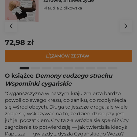
zdrowie, a nawet życie
Klaudia Ziółkowska
72,98 zł
ZAMÓW ZESTAW
O książce
Demony cudzego strachu
Wspominki cygańskie
"Cygańszczyzna w naszym kraju zmierza bardzo
powoli do swego kresu, do zaniku, do rozpłynięcia
się wśród obcych. Długa to jeszcze droga, ale wiele
zdaje się wskazywać na to, że dzień dzisiejszy jest
już jej początkiem. Czy ta zła wróżba się spełni? Czy
zagrożenie to potwierdzają — jak twierdziła kiedyś
Papusza — gwiazdy z dyszla Cygańskiego Wozu?