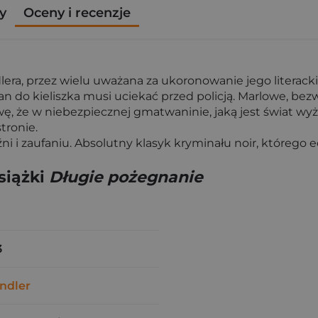
y
Oceny i recenzje
ra, przez wielu uważana za ukoronowanie jego literackiej
 kieliszka musi uciekać przed policją. Marlowe, bezwzg
wę, że w niebezpiecznej gmatwaninie, jaką jest świat wy
tronie.
ni i zaufaniu. Absolutny klasyk kryminału noir, którego 
siążki
Długie pożegnanie
3
ndler