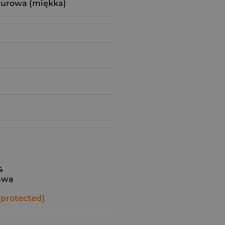
zurowa (miękka)
4
awa
 protected]