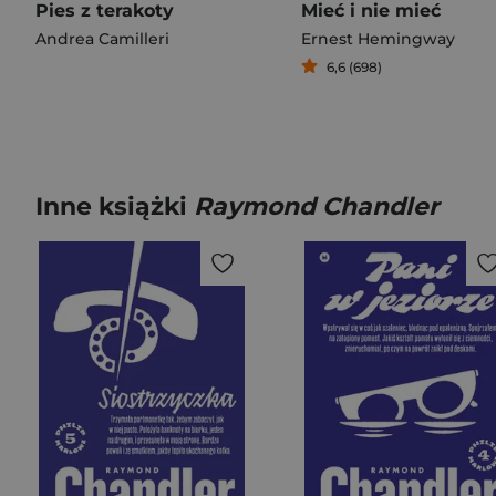
Pies z terakoty
Mieć i nie mieć
Andrea Camilleri
Ernest Hemingway
6,6 (698)
Inne książki
Raymond Chandler