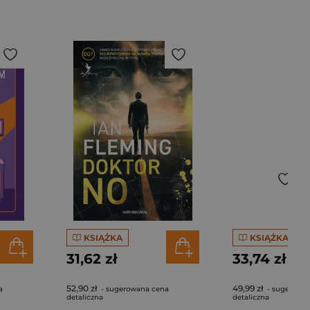
KSIĄŻKA
KSIĄŻKA
31,62 zł
33,74 zł
52,90 zł
49,99 zł
a
- sugerowana cena
- sugerowa
detaliczna
detaliczna