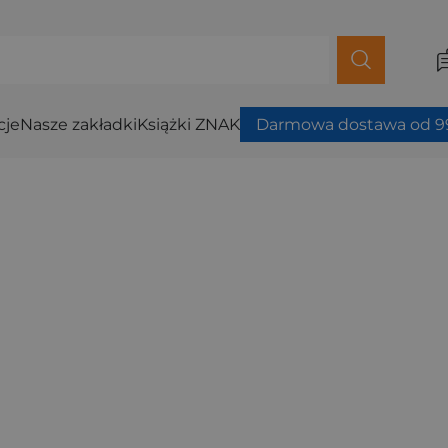
cje
Nasze zakładki
Książki ZNAK
Darmowa dostawa od 99