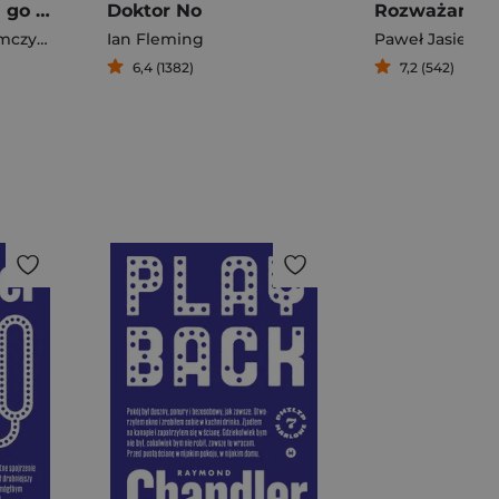
Cichym ścigałam go lotem
Doktor No
zyński
Ian Fleming
Paweł Jasienic
6,4 (1382)
7,2 (542)