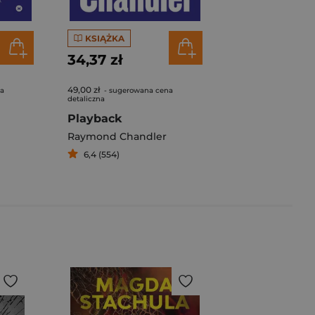
KSIĄŻKA
34,37 zł
49,00 zł
na
- sugerowana cena
detaliczna
Playback
Raymond Chandler
6,4 (554)