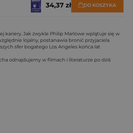
34,37 zł
DO KOSZYKA
 kariery. Jak zwykle Philip Marlowe wplątuje się w
lędnie lojalny, postanawia bronić przyjaciela
ższych sfer bogatego Los Angeles końca lat
echa odnajdujemy w filmach i literaturze po dziś