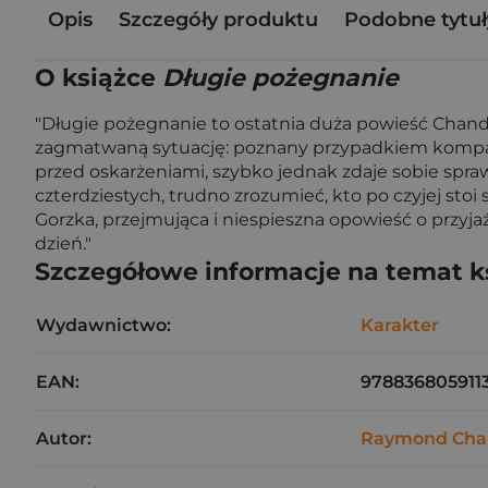
Opis
Szczegóły produktu
Podobne tytuł
O książce
Długie pożegnanie
"Długie pożegnanie to ostatnia duża powieść Chandle
zagmatwaną sytuację: poznany przypadkiem kompan do
przed oskarżeniami, szybko jednak zdaje sobie spra
czterdziestych, trudno zrozumieć, kto po czyjej stoi s
Gorzka, przejmująca i niespieszna opowieść o przyjaź
dzień."
Szczegółowe informacje na temat k
Wydawnictwo:
Karakter
EAN:
978836805911
Autor:
Raymond Cha