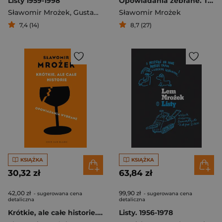
Listy 1959-1998
Opowiadania zebrane. Tom 1
Sławomir Mrożek
,
Gustaw Herling-Grudziński
Sławomir Mrożek
7,4 (14)
8,7 (27)
KSIĄŻKA
KSIĄŻKA
30,32 zł
63,84 zł
42,00 zł
99,90 zł
- sugerowana cena
- sugerowana cena
detaliczna
detaliczna
Krótkie, ale całe historie. opowiadania wybrane
Listy. 1956-1978