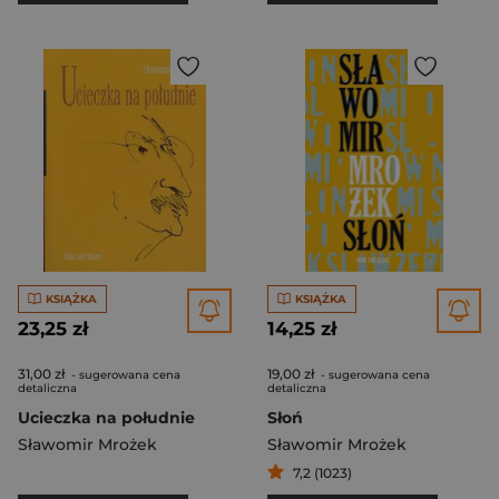
KSIĄŻKA
KSIĄŻKA
23,25 zł
14,25 zł
31,00 zł
19,00 zł
- sugerowana cena
- sugerowana cena
detaliczna
detaliczna
Ucieczka na południe
Słoń
Sławomir Mrożek
Sławomir Mrożek
7,2 (1023)