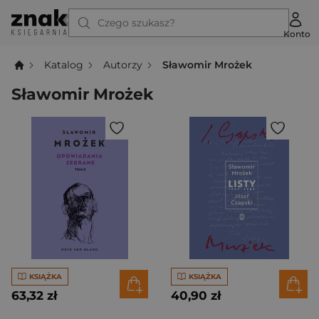
Czego szukasz?
Konto
Katalog
Autorzy
Sławomir Mrożek
Sławomir Mrożek
KSIĄŻKA
KSIĄŻKA
63,32 zł
40,90 zł