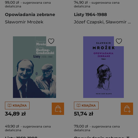
99,00 zł
74,90 zł
- sugerowana cena
- sugerowana cena
detaliczna
detaliczna
Opowiadania zebrane
Listy 1964-1988
Sławomir Mrożek
Józef Czapski
,
Sławomir Mrożek
KSIĄŻKA
KSIĄŻKA
34,89 zł
51,74 zł
49,90 zł
79,00 zł
- sugerowana cena
- sugerowana cena
detaliczna
detaliczna