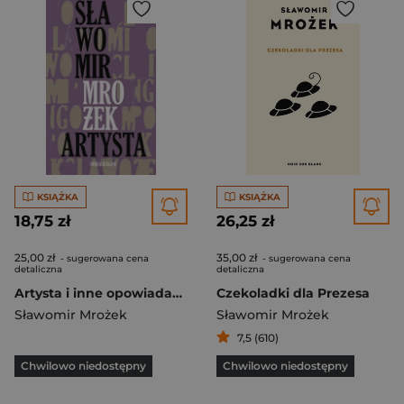
KSIĄŻKA
KSIĄŻKA
18,75 zł
26,25 zł
25,00 zł
35,00 zł
- sugerowana cena
- sugerowana cena
detaliczna
detaliczna
Artysta i inne opowiadania
Czekoladki dla Prezesa
Sławomir Mrożek
Sławomir Mrożek
7,5 (610)
Chwilowo niedostępny
Chwilowo niedostępny