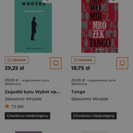
KSIĄŻKA
KSIĄŻKA
29,25 zł
18,75 zł
39,00 zł
25,00 zł
- sugerowana cena
- sugerowana cena
detaliczna
detaliczna
Zagadki bytu Wybór opowiadań
Tango
Sławomir Mrożek
Sławomir Mrożek
7,3 (63)
Chwilowo niedostępny
Chwilowo niedostępny