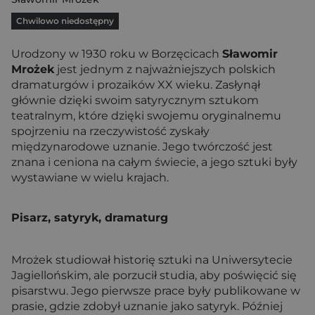
Chwilowo niedostępny
Urodzony w 1930 roku w Borzęcicach
Sławomir
Mrożek
jest jednym z najważniejszych polskich
dramaturgów i prozaików XX wieku. Zasłynął
głównie dzięki swoim satyrycznym sztukom
teatralnym, które dzięki swojemu oryginalnemu
spojrzeniu na rzeczywistość zyskały
międzynarodowe uznanie. Jego twórczość jest
znana i ceniona na całym świecie, a jego sztuki były
wystawiane w wielu krajach.
Pisarz, satyryk, dramaturg
Mrożek studiował historię sztuki na Uniwersytecie
Jagiellońskim, ale porzucił studia, aby poświęcić się
pisarstwu. Jego pierwsze prace były publikowane w
prasie, gdzie zdobył uznanie jako satyryk. Później