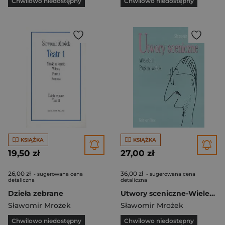
Chwilowo niedostępny
Chwilowo niedostępny
KSIĄŻKA
KSIĄŻKA
19,50 zł
27,00 zł
26,00 zł
36,00 zł
- sugerowana cena
- sugerowana cena
detaliczna
detaliczna
Dzieła zebrane
Utwory sceniczne-Wielebni Piękny widok
Sławomir Mrożek
Sławomir Mrożek
Chwilowo niedostępny
Chwilowo niedostępny