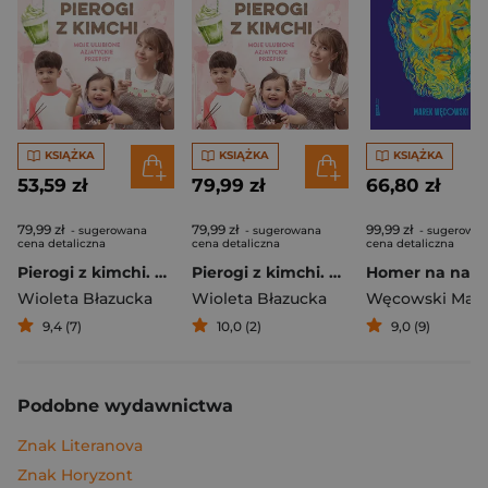
KSIĄŻKA
KSIĄŻKA
KSIĄŻKA
53,59 zł
79,99 zł
66,80 zł
79,99 zł
79,99 zł
99,99 zł
- sugerowana
- sugerowana
- sugerowa
cena detaliczna
cena detaliczna
cena detaliczna
Pierogi z kimchi. Moje ulubione azjatyckie przepisy
Pierogi z kimchi. Moje ulubione azjatyckie przepisy - książka z autografem
Wioleta Błazucka
Wioleta Błazucka
Węcowski Mar
9,4 (7)
10,0 (2)
9,0 (9)
Podobne wydawnictwa
Znak Literanova
Znak Horyzont