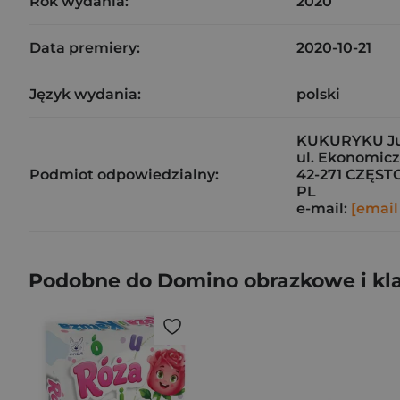
Rok wydania:
2020
Data premiery:
2020-10-21
Język wydania:
polski
KUKURYKU Jul
ul. Ekonomic
Podmiot odpowiedzialny:
42-271 CZĘS
PL
e-mail:
[email
Podobne do Domino obrazkowe i kl