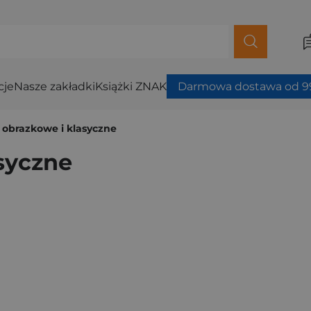
cje
Nasze zakładki
Książki ZNAK
Darmowa dostawa od 99
obrazkowe i klasyczne
syczne