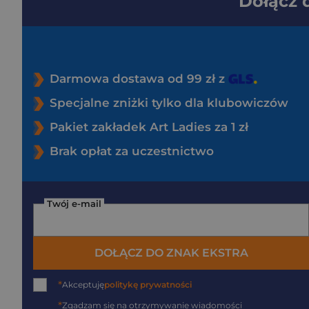
Dołącz
Darmowa dostawa od 99 zł z
Specjalne zniżki tylko dla klubowiczów
Pakiet zakładek Art Ladies za 1 zł
Brak opłat za uczestnictwo
Twój e-mail
DOŁĄCZ DO ZNAK EKSTRA
*
Akceptuję
politykę prywatności
*
Zgadzam się na otrzymywanie wiadomości