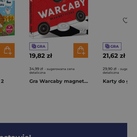
GRA
GRA
19,82 zł
21,62 zł
34,99 zł
29,90 zł
- sugerowana cena
- sugerowa
detaliczna
detaliczna
 2
Gra Warcaby magnetyczne