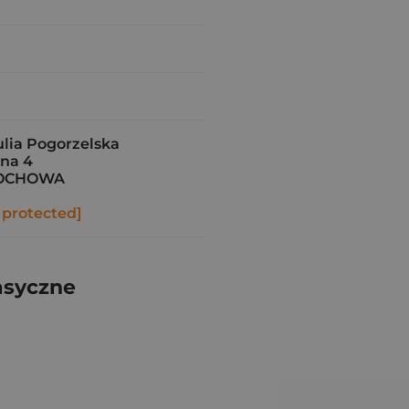
ia Pogorzelska
zna 4
TOCHOWA
 protected]
asyczne