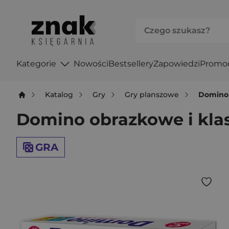
Kategorie
Nowości
Bestsellery
Zapowiedzi
Promo
Katalog
Gry
Gry planszowe
Domino 
Domino obrazkowe i kla
GRA