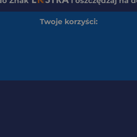
 do
Znak
i oszczędzaj na 
Twoje korzyści: