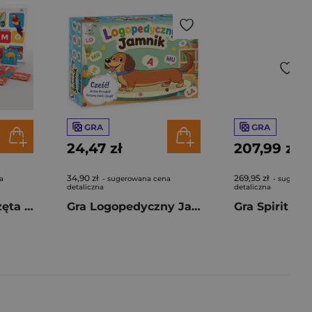
GRA
GRA
24,47 zł
207,99 zł
34,90 zł
269,95 zł
a
- sugerowana cena
- sugerow
detaliczna
detaliczna
Gra Memo Zwierzęta Świata
Gra Logopedyczny Jamnik