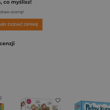
 co myślisz!
ostaw ocenę!
 ABY DODAĆ OPINIĘ
cenzji