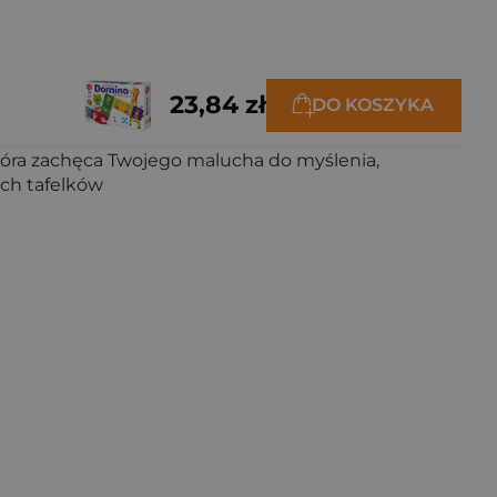
23,84 zł
DO KOSZYKA
która zachęca Twojego malucha do myślenia,
ych tafelków