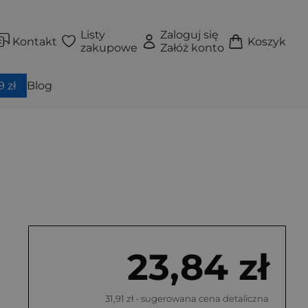
Listy
Zaloguj się
Kontakt
Koszyk
zakupowe
Załóż konto
 zł
Blog
23,84 zł
31,91 zł
- sugerowana cena detaliczna