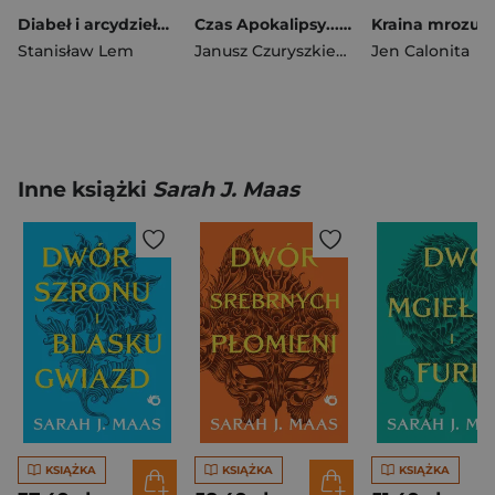
Diabeł i arcydzieło. Teksty przełomowe wyd. 2026
Czas Apokalipsy... Czas Nadziei...
Stanisław Lem
Janusz Czuryszkiewicz
Jen Calonita
Inne książki
Sarah J. Maas
KSIĄŻKA
KSIĄŻKA
KSIĄŻKA