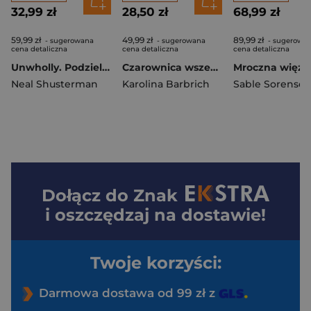
32,99 zł
28,50 zł
68,99 zł
59,99 zł
49,99 zł
89,99 zł
- sugerowana
- sugerowana
- sugerowa
cena detaliczna
cena detaliczna
cena detaliczna
Unwholly. Podzieleni. Tom 2
Czarownica wszechwieku. Prosty sposób na bezpamięć. Tom 2
Neal Shusterman
Karolina Barbrich
Sable Sorense
Dołącz do
Znak
i oszczędzaj na dostawie!
Twoje korzyści:
Darmowa dostawa od 99 zł z