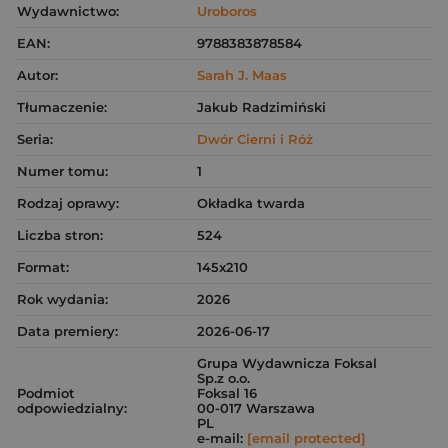
Wydawnictwo:
Uroboros
EAN:
9788383878584
Autor:
Sarah J. Maas
Tłumaczenie:
Jakub Radzimiński
Seria:
Dwór Cierni i Róż
Numer tomu:
1
Rodzaj oprawy:
Okładka twarda
Liczba stron:
524
Format:
145x210
Rok wydania:
2026
Data premiery:
2026-06-17
Grupa Wydawnicza Foksal
Sp.z o.o.
Podmiot
Foksal 16
odpowiedzialny:
00-017 Warszawa
PL
e-mail:
[email protected]