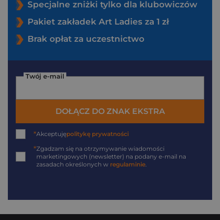
Specjalne zniżki tylko dla klubowiczów
Pakiet zakładek Art Ladies za 1 zł
Brak opłat za uczestnictwo
Twój e-mail
DOŁĄCZ DO ZNAK EKSTRA
*
Akceptuję
politykę prywatności
*
Zgadzam się na otrzymywanie wiadomości
marketingowych (newsletter) na podany
e-mail
na
zasadach określonych w
regulaminie
.