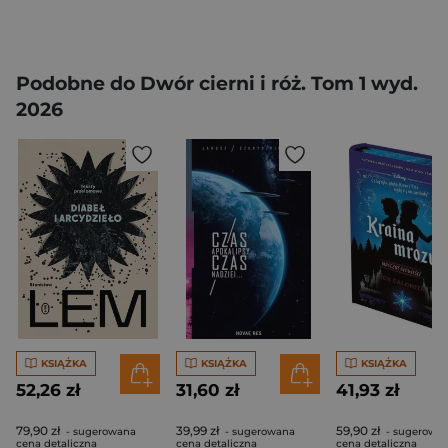
Podobne do Dwór cierni i róż. Tom 1 wyd.
2026
KSIĄŻKA
KSIĄŻKA
KSIĄŻKA
52,26 zł
31,60 zł
41,93 zł
79,90 zł
39,99 zł
59,90 zł
- sugerowana
- sugerowana
- sugerowa
cena detaliczna
cena detaliczna
cena detaliczna