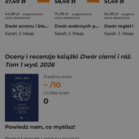
37,49 zł
58,49 zł
51,49 zł
44,99 zł
74,99 zł
64,99 zł
- sugerowana
- sugerowana
- sugerowa
cena detaliczna
cena detaliczna
cena detaliczna
Dwór szronu i blasku gwiazd. Dwór cierni i róż. Tom 4 wyd. 2026
Dwór srebrnych płomieni. Dwór cierni i róż. Tom 5 wyd. 2026
Sarah J. Maas
Sarah J. Maas
Sarah J. Maas
Oceny i recenzje książki
Dwór cierni i róż.
Tom 1 wyd. 2026
Średnia ocen:
~
/10
Liczba ocen:
0
Powiedz nam, co myślisz!
Pomóż innym i zostaw ocenę!