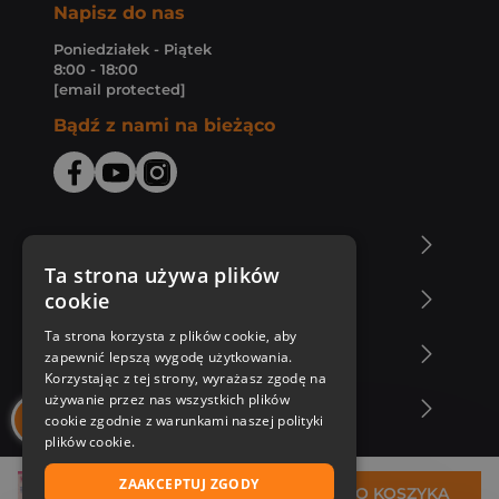
Napisz do nas
Poniedziałek - Piątek
8:00 - 18:00
[email protected]
Bądź z nami na bieżąco
O Księgarni Znak
Ta strona używa plików
cookie
Zakupy u nas
Ta strona korzysta z plików cookie, aby
Nasza oferta
zapewnić lepszą wygodę użytkowania.
Korzystając z tej strony, wyrażasz zgodę na
używanie przez nas wszystkich plików
Nasi autorzy
cookie zgodnie z warunkami naszej polityki
plików cookie.
ZAAKCEPTUJ ZGODY
55,99 zł
DO KOSZYKA