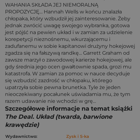
WAHANIA SKŁADA JEJ NIEMORALNĄ
PROPOZYCJĘ… Hannah Wells w końcu znalazła
chłopaka, który wzbudził jej zainteresowanie. Żeby
jednak zwrócić uwagę swojego wybranka, gotowa
jest pójść na pewien układ i w zamian za udzielenie
korepetycji nieznośnemu, wkurzającemu i
zadufanemu w sobie kapitanowi drużyny hokejowej
zgadza się na fałszywą randkę… Garrett Graham od
zawsze marzył o zawodowej karierze hokejowej, ale
gdy średnia jego ocen gwałtownie spada, grozi mu
katastrofa. W zamian za pomoc w nauce decyduje
się wzbudzić zazdrość w chłopaku, którego
upatrzyła sobie pewna brunetka. Tyle że jeden
nieoczekiwany pocałunek uświadamia mu, że tym
razem udawanie nie wchodzi w grę…
Szczegółowe informacje na temat książki
The Deal. Układ (twarda, barwione
krawędzie)
Wydawnictwo:
Zysk i S-ka