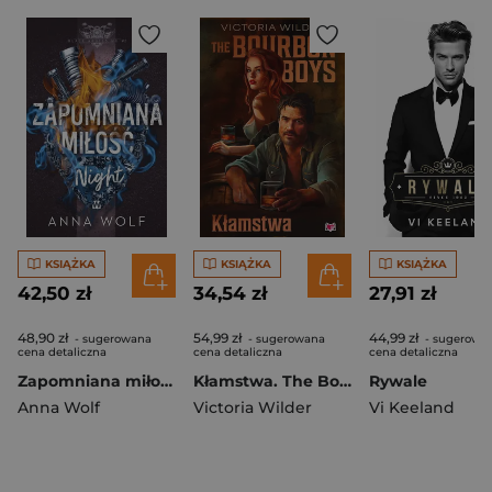
KSIĄŻKA
KSIĄŻKA
KSIĄŻKA
42,50 zł
34,54 zł
27,91 zł
48,90 zł
54,99 zł
44,99 zł
- sugerowana
- sugerowana
- sugerowa
cena detaliczna
cena detaliczna
cena detaliczna
Zapomniana miłość. Night. Black Angels MC. Tom 2
Kłamstwa. The Bourbon Boys
Rywale
Anna Wolf
Victoria Wilder
Vi Keeland