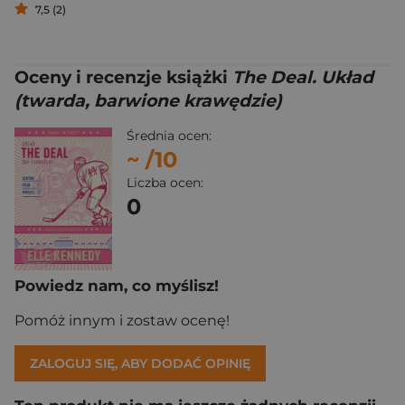
7,5 (2)
Oceny i recenzje książki
The Deal. Układ
(twarda, barwione krawędzie)
Średnia ocen:
~
/10
Liczba ocen:
0
Powiedz nam, co myślisz!
Pomóż innym i zostaw ocenę!
ZALOGUJ SIĘ, ABY DODAĆ OPINIĘ