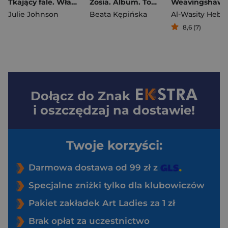
Tkający fale. Władza Reliktów. Tom 2
Zosia. Album. Tom 1
Weavingshaw
Julie Johnson
Beata Kępińska
Al-Wasity Heba
8,6 (7)
Dołącz do
Znak
i oszczędzaj na dostawie!
Twoje korzyści:
Darmowa dostawa od 99 zł z
Specjalne zniżki tylko dla klubowiczów
Pakiet zakładek Art Ladies za 1 zł
Brak opłat za uczestnictwo